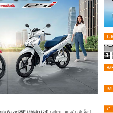
TOT
3
FAN
FAN
YOU
a Wave125i" (ฮอนด้า เวฟ)
รถจักรยานยนต์ระดับท็อป