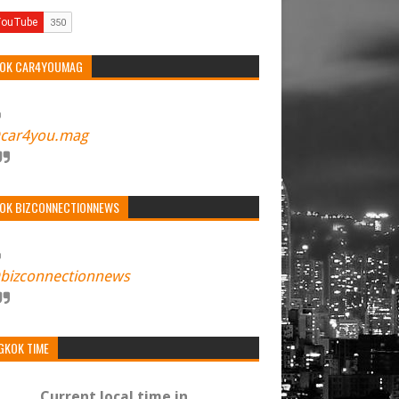
TOK CAR4YOUMAG
car4you.mag
TOK BIZCONNECTIONNEWS
bizconnectionnews
GKOK TIME
Current local time in