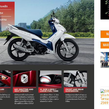
M
MAR