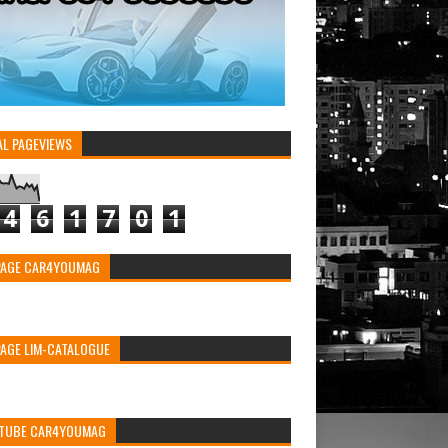
AL PAGEVIEWS
4
6
1
7
0
1
PAGE CAR4YOUMAG
PAGE LIM-CATALOGUE
TUBE CAR4YOUMAG