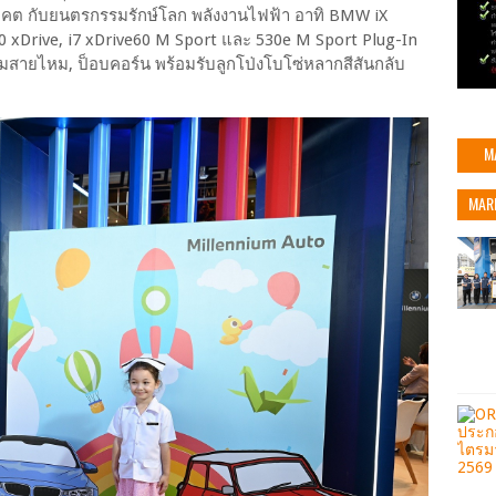
นาคต กับยนตรกรรมรักษ์โลก พลังงานไฟฟ้า อาทิ BMW iX
60 xDrive, i7 xDrive60 M Sport และ 530e M Sport Plug-In
บขนมสายไหม, ป็อบคอร์น พร้อมรับลูกโป่งโบโซ่หลากสีสันกลับ
M
MAR