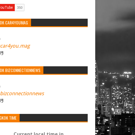
TOK CAR4YOUMAG
car4you.mag
TOK BIZCONNECTIONNEWS
bizconnectionnews
GKOK TIME
Current local time in