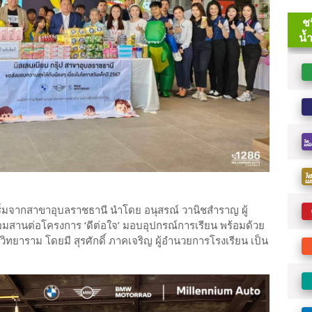
 เริ่มจากสาขาอุบลราชธานี นำโดย อนุสรณ์ วานิชสำราญ ผู้
้อมสานต่อโครงการ ‘ดีต่อใจ’ มอบอุปกรณ์การเรียน พร้อมด้วย
วิทยาราม โดยมี สุรศักดิ์ ภาคเจริญ ผู้อำนวยการโรงเรียน เป็น