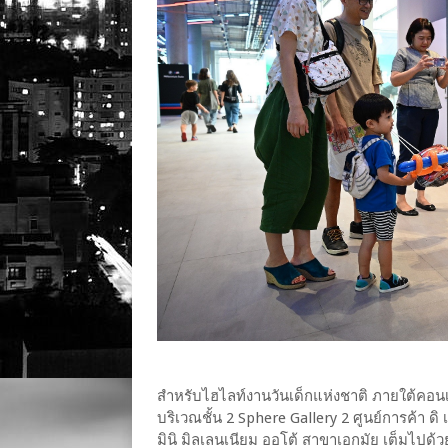
สำหรับไฮไลท์งานวันเด็กแห่งชาติ ภายใต้คอนเซ
บริเวณชั้น 2 Sphere Gallery 2 ศูนย์การค้า 
มินิ มิลเลนเนียม ออโต้ สาขาเอกมัย เต็มไปด้