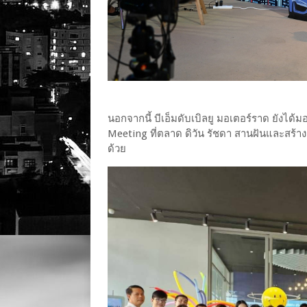
นอกจากนี้ บีเอ็มดับเบิลยู มอเตอร์ราด ยังได
Meeting ที่ตลาด ดิวัน รัชดา สานฝันและสร้า
ด้วย