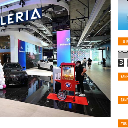
TOT
3
FAN
FAN
YOU