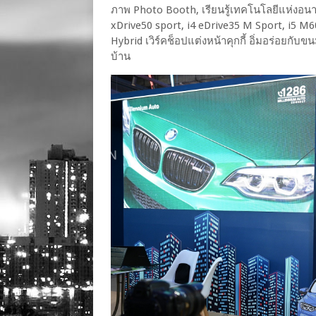
ภาพ Photo Booth, เรียนรู้เทคโนโลยีแห่งอ
xDrive50 sport, i4 eDrive35 M Sport, i5 M
Hybrid เวิร์คช็อปแต่งหน้าคุกกี้ อิ่มอร่อยกั
บ้าน