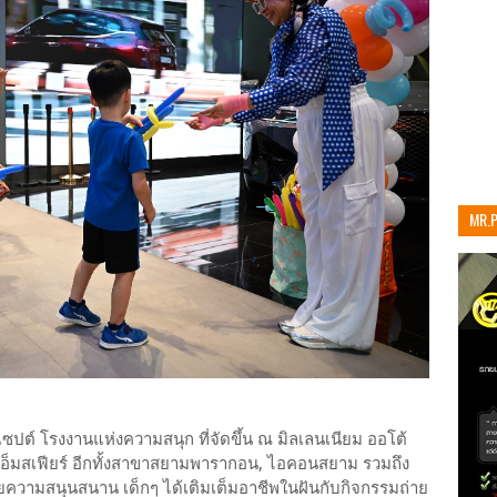
MR.
เท่าน
ปต์ โรงงานแห่งความสนุก ที่จัดขึ้น ณ มิลเลนเนียม ออโต้
ดิ เอ็มสเฟียร์ อีกทั้งสาขาสยามพารากอน, ไอคอนสยาม รวมถึง
วยความสนุนสนาน เด็กๆ ได้เติมเต็มอาชีพในฝันกับกิจกรรมถ่าย