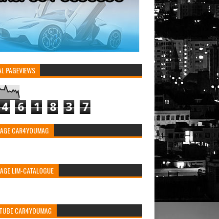
AL PAGEVIEWS
4
6
1
8
3
7
PAGE CAR4YOUMAG
PAGE LIM-CATALOGUE
TUBE CAR4YOUMAG