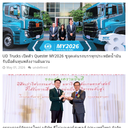
UD Trucks เปิดตัว Quester MY2026 ชูจุดเด่นรถบรรทุกประหยัดน้ำมัน
รับมือต้นทุนพลังงานผันผวน
May 01, 2026
undefined
กรรมการผู้จัดการใหญ่ บริษัท ฮีโน่มอเตอร์สเซลส์ (ประเทศไทย) จำกัด