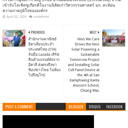
เข้ารับโล่เชิดชูเกียรติในงานนิสิตเก่าวิศวกรรมศาสตร์ มก. สะท้อน
ความภาคภูมิใจขององค์กร
April 02, 2026
undefined
PREVIOUS
NEXT
สำนักงานพาณิชย์
Hino We Care
อิตาเลียนประจำ
Drives the Hino
ประเทศไทย (ITA)
Solar Powering a
จับมือ Lazada เสิร์ฟ
Sustainable
สินค้าแบรนด์ดังจาก
Tomorrow Project
อิตาลี ส่งตรงถึงขา
and Installing Solar
ช้อปชาวไทย ไม่ต้อง
Cell Panel Device at
ไปถึงยุโรป
the 4th at San
Kamphaeng Kanta
Anusorn School,
Chiang Mai.
POST A COMMENT
BLOGGER
DISQUS
FACEBOOK