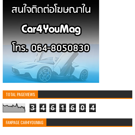
TOTAL PAGEVIEWS
3
4
6
1
6
0
4
FANPAGE CAR4YOUMAG