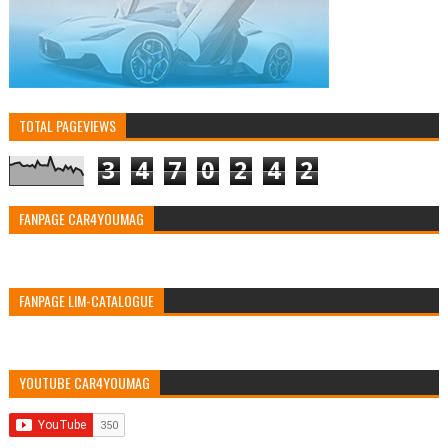
TOTAL PAGEVIEWS
3
4
7
0
2
4
2
FANPAGE CAR4YOUMAG
FANPAGE LIM-CATALOGUE
YOUTUBE CAR4YOUMAG