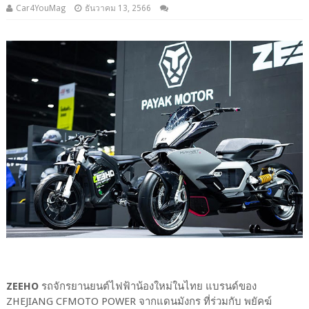
Car4YouMag
ธันวาคม 13, 2566
ZEEHO
รถจักรยานยนต์ไฟฟ้าน้องใหม่ในไทย แบรนด์ของ
ZHEJIANG CFMOTO POWER จากแดนมังกร ที่ร่วมกับ พยัคฆ์