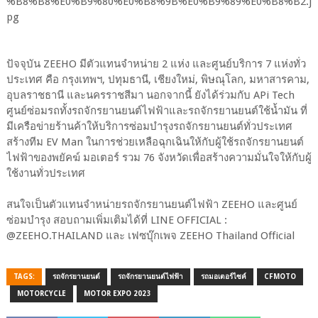
ปัจจุบัน ZEEHO มีตัวแทนจำหน่าย 2 แห่ง และศูนย์บริการ 7 แห่งทั่ว
ประเทศ คือ กรุงเทพฯ, ปทุมธานี, เชียงใหม่, พิษณุโลก, มหาสารคาม,
อุบลราชธานี และนครราชสีมา นอกจากนี้ ยังได้ร่วมกับ APi Tech
ศูนย์ซ่อมรถทั้งรถจักรยานยนต์ไฟฟ้าและรถจักรยานยนต์ใช้น้ำมัน ที่
มีเครือข่ายร้านค้าให้บริการซ่อมบำรุงรถจักรยานยนต์ทั่วประเทศ
สร้างทีม EV Man ในการช่วยเหลือฉุกเฉินให้กับผู้ใช้รถจักรยานยนต์
ไฟฟ้าของพยัคฆ์ มอเตอร์ รวม 76 จังหวัดเพื่อสร้างความมั่นใจให้กับผู้
ใช้งานทั่วประเทศ
สนใจเป็นตัวแทนจำหน่ายรถจักรยานยนต์ไฟฟ้า ZEEHO และศูนย์
ซ่อมบำรุง สอบถามเพิ่มเติมได้ที่ LINE OFFICIAL :
@ZEEHO.THAILAND และ เฟซบุ๊กเพจ ZEEHO Thailand Official
TAGS:
รถจักรยานยนต์
รถจักรยานยนต์ไฟฟ้า
รถมอเตอร์ไซค์
CFMOTO
MOTORCYCLE
MOTOR EXPO 2023