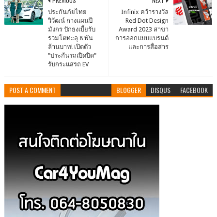
PREVIOUS
NEXT
ประกันภัยไทย
Infinix คว้ารางวัล
วิวัฒน์ กางแผนปี
Red Dot Design
มังกร ปักธงเบี้ยรับ
Award 2023 สาขา
รวมโตทะลุ 8 พัน
การออกแบบแบรนด์
ล้านบาท! เปิดตัว
และการสื่อสาร
"ประกันรถเปิดปิด"
รับกระแสรถ EV
POST A COMMENT
BLOGGER
DISQUS
FACEBOOK