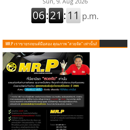
MR.P เราขายรถยนต์มือสอง คุณภาพ "สวยจัด" เท่านั้น!