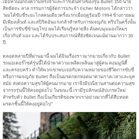
เมื่อหวนนึกถึงความทรงจำและการเดินทางของรุ่น Bullet 350 นาย
สิทธัตถะ ลาล กรรมการผู้จัดการประจำ Eicher Motors ได้กล่าวว่า
“ผมได้ขับขี่ระยะไกลคนเดียวครั้งแรกเมื่อฤดูร้อนปี 1994 ข้างกายผม
มีเพียงเต็นท์ และสปิริตอันแรงกล้าสำหรับการผจญภัย ทริปในครั้งนั้น
เป็นการขับขี่ข้ามยุโรป ผมได้เรียนรู้หลายสิ่ง ค้นพบมุมมองใหม่ๆ
เกี่ยวกับตัวเอง และได้รับประสบการณ์ที่ยังชัดเจนแม้ผ่านมากว่า 30
ปี
ตลอดหลายปีที่ผ่านมานี้ ผมได้ยินเรื่องราวมากมายเกี่ยวกับ Bullet
รถมอเตอร์ไซค์รุ่นนี้ได้นำพาความเพลิดเพลินมาสู่ผู้คน คอมมูนิตี้
และครอบครัว ทำให้พวกเขาพบเจอกับความหมายของชีวิตการขับขี่
หรือการผจญภัย Bullet ถือเป็นมรดกตกทอดมาตามกาลเวลาและยุค
สมัย ส่งต่อความสุขให้ผู้คนมากมาย เราจึงมีปณิธานสานต่อความสุข
จากรถรุ่นนี้ให้คงอยู่ต่อไป ในขณะนี้ เรามีรูปลักษณ์อัปเกรดใหม่
สำหรับตัว Bullet ถือเป็นเกียรติของพวกเราอย่างมากที่ได้สืบทอด
มรดกชิ้นนี้ให้คงอยู่ต่อไป”