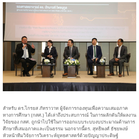
สำหรับ ดร.ไกรยส ภัทราวาท ผู้จัดการกองทุนเพื่อความเสมอภาค
ทางการศึกษา (กสศ.) ได้เล่าถึงประสบการณ์ ในการผลักดันให้ผลงาน
วิจัยของ กสศ. ถูกนำไปใช้ในการออกแบบระบบงบประมาณด้านการ
ศึกษาที่เสมอภาคและเป็นธรรม​ นอกจากนี้ดร. สุทธิพงศ์ ธัชยพงษ์
หัวหน้าทีมวิจัยการวิเคราะห์ยุทธศาสตร์ด้วยปัญญาประดิษฐ์