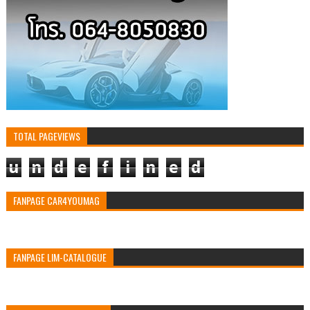
TOTAL PAGEVIEWS
u
n
d
e
f
i
n
e
d
FANPAGE CAR4YOUMAG
FANPAGE LIM-CATALOGUE