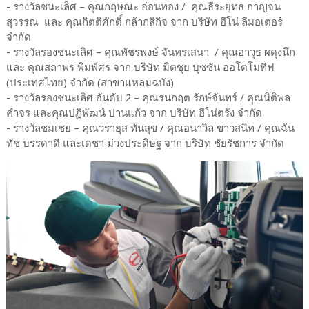
- รางวัลชนะเลิศ – คุณกฤษณะ อ่อนทอง / คุณธีระยุทธ กาญจน
สุวรรณ และ คุณกิตติศักดิ์ กล้ากสิกิจ จาก บริษัท ฮีโน่ ลีมอเตอร์
จำกัด
- รางวัลรองชนะเลิศ – คุณพัชรพงษ์ จันทรเสนา / คุณอาวุธ ผดุงนึก
และ คุณสถาพร พิมพ์ศร จาก บริษัท มิตซุย บุซซัน ออโตโมทีฟ
(ประเทศไทย) จำกัด (สาขาแหลมฉบัง)
- รางวัลรองชนะเลิศ อันดับ 2 – คุณรนกฤต รักษ์จันทร์ / คุณนิติพล
คำจร และคุณปฏิพัฒน์ ปานแก้ว จาก บริษัท ฮีโน่ตรัง จำกัด
- รางวัลชมเชย – คุณวรายุส ทันสุข / คุณอนาวิล ขาวสนิท / คุณฉัน
ทัช บรรดาดี และเดชา ม่วงประดิษฐ จาก บริษัท ชัยรัชการ จำกัด