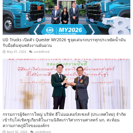
UD Trucks เปิดตัว Quester MY2026 ชูจุดเด่นรถบรรทุกประหยัดน้ำมัน
รับมือต้นทุนพลังงานผันผวน
May 01, 2026
undefined
กรรมการผู้จัดการใหญ่ บริษัท ฮีโน่มอเตอร์สเซลส์ (ประเทศไทย) จำกัด
เข้ารับโล่เชิดชูเกียรติในงานนิสิตเก่าวิศวกรรมศาสตร์ มก. สะท้อน
ความภาคภูมิใจขององค์กร
April 02, 2026
undefined