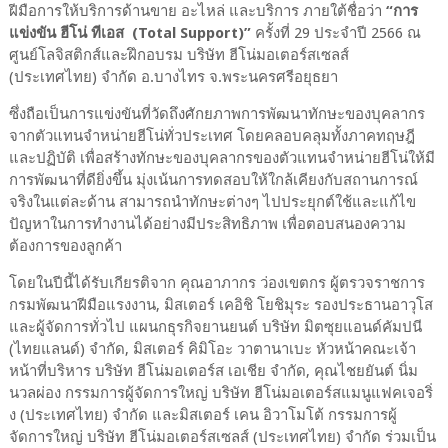
ฝีมือการให้บริการด้านขาย อะไหล่ และบริการ ภายใต้ชื่อว่า
“การ
แข่งขัน ฮีโน่ ทีเอส (Total Support)”
ครั้งที่ 29 ประจำปี 2566 ณ
ศูนย์โลจิสติกส์และฝึกอบรม บริษัท ฮีโน่มอเตอร์สเซลส์
(ประเทศไทย) จำกัด อ.บางไทร จ.พระนครศรีอยุธยา
ซึ่งถือเป็นการแข่งขันที่วัดถึงศักยภาพการพัฒนาทักษะของบุคลากร
จากตัวแทนจำหน่ายฮีโน่ทั่วประเทศ โดยคลอบคลุมทั้งภาคทฤษฎี
และปฏิบัติ เพื่อสร้างทักษะของบุคลากรของตัวแทนจำหน่ายฮีโน่ให้มี
การพัฒนาที่ดียิ่งขึ้น มุ่งเน้นการทดสอบให้ใกล้เคียงกับสถานการณ์
จริงในแต่ละด้าน สามารถนำทักษะต่างๆ ไปประยุกต์ใช้และแก้ไข
ปัญหาในการทำงานได้อย่างมีประสิทธิภาพ เพื่อตอบสนองความ
ต้องการของลูกค้า
โดยในปีนี้ได้รับเกียรติจาก คุณอาภากร ว่องเขตกร ผู้ตรวจราชการ
กรมพัฒนาฝีมือแรงงาน, มิสเตอร์ เคอิชิ โยชิมุระ รองประธานอาวุโส
และผู้จัดการทั่วไป แผนกธุรกิจยานยนต์ บริษัท มิตซุยแอนด์คัมปนี
(ไทยแลนด์) จำกัด, มิสเตอร์ คิมิโอะ วาตานาเบะ หัวหน้าคณะเจ้า
หน้าที่บริหาร บริษัท ฮีโน่มอเตอร์ส เอเชีย จำกัด, คุณไชยยันต์ นิ่ม
นวลผ่อง กรรมการผู้จัดการใหญ่ บริษัท ฮีโน่มอเตอร์สแมนูแฟคเจอริ่
ง (ประเทศไทย) จำกัด และมิสเตอร์ เคน อิวาโมโต้ กรรมการผู้
จัดการใหญ่ บริษัท ฮีโน่มอเตอร์สเซลส์ (ประเทศไทย) จำกัด ร่วมเป็น