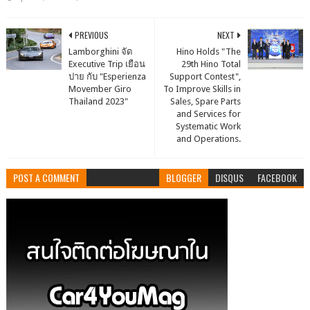
PREVIOUS
NEXT
Lamborghini จัด
Hino Holds "The
Executive Trip เยือน
29th Hino Total
ปาย กับ "Esperienza
Support Contest",
Movember Giro
To Improve Skills in
Thailand 2023"
Sales, Spare Parts
and Services for
Systematic Work
and Operations.
POST A COMMENT
BLOGGER
DISQUS
FACEBOOK