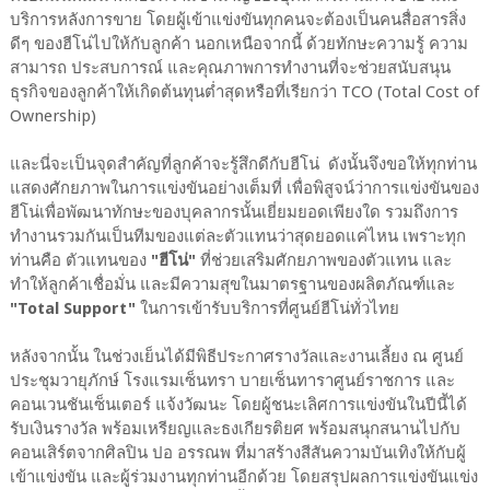
บริการหลังการขาย โดยผู้เข้าแข่งขันทุกคนจะต้องเป็นคนสื่อสารสิ่ง
ดีๆ ของฮีโน่ไปให้กับลูกค้า นอกเหนือจากนี้ ด้วยทักษะความรู้ ความ
สามารถ ประสบการณ์ และคุณภาพการทำงานที่จะช่วยสนับสนุน
ธุรกิจของลูกค้าให้เกิดต้นทุนต่ำสุดหรือที่เรียกว่า TCO (Total Cost of
Ownership)
และนี่จะเป็นจุดสำคัญที่ลูกค้าจะรู้สึกดีกับฮีโน่ ดังนั้นจึงขอให้ทุกท่าน
แสดงศักยภาพในการแข่งขันอย่างเต็มที่ เพื่อพิสูจน์ว่าการแข่งขันของ
ฮีโน่เพื่อพัฒนาทักษะของบุคลากรนั้นเยี่ยมยอดเพียงใด รวมถึงการ
ทำงานรวมกันเป็นทีมของแต่ละตัวแทนว่าสุดยอดแค่ไหน เพราะทุก
ท่านคือ ตัวแทนของ
"ฮีโน่"
ที่ช่วยเสริมศักยภาพของตัวแทน และ
ทำให้ลูกค้าเชื่อมั่น และมีความสุขในมาตรฐานของผลิตภัณฑ์และ
"Total Support"
ในการเข้ารับบริการที่ศูนย์ฮีโน่ทั่วไทย
หลังจากนั้น ในช่วงเย็นได้มีพิธีประกาศรางวัลและงานเลี้ยง ณ ศูนย์
ประชุมวายุภักษ์ โรงแรมเซ็นทรา บายเซ็นทาราศูนย์ราชการ และ
คอนเวนชันเซ็นเตอร์ แจ้งวัฒนะ โดยผู้ชนะเลิศการแข่งขันในปีนี้ได้
รับเงินรางวัล พร้อมเหรียญและธงเกียรติยศ พร้อมสนุกสนานไปกับ
คอนเสิร์ตจากศิลปิน ปอ อรรณพ ที่มาสร้างสีสันความบันเทิงให้กับผู้
เข้าแข่งขัน และผู้ร่วมงานทุกท่านอีกด้วย โดยสรุปผลการแข่งขันแข่ง