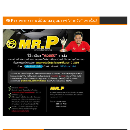
MR.P เราขายรถยนต์มือสอง คุณภาพ "สวยจัด" เท่านั้น!