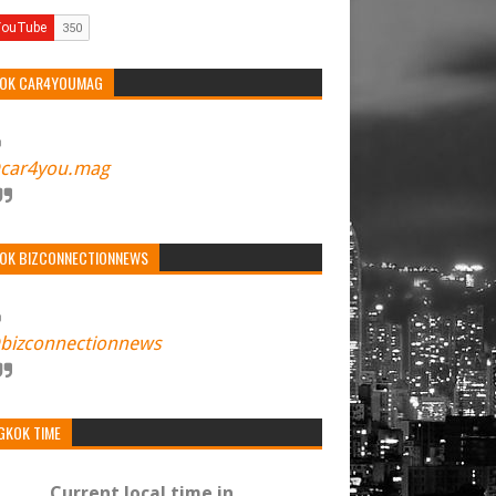
TOK CAR4YOUMAG
car4you.mag
TOK BIZCONNECTIONNEWS
bizconnectionnews
GKOK TIME
Current local time in