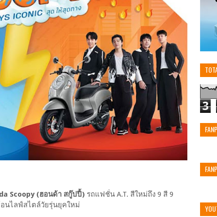
TOT
3
FAN
FAN
 Scoopy (ฮอนด้า สกู๊ปปี้)
รถแฟชั่น A.T. สีใหม่ถึง 9 สี 9
อนไลฟ์สไตล์วัยรุ่นยุคใหม่
YOU