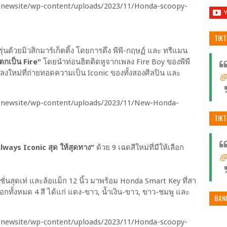
TIK
ัยรุ่นด้วยมิวสิกมาร์เก็ตติ้ง โดยการดึง พีพี-กฤษฏ์ และ ทรีแมน
กเป็น Fire"
โดยนำท่อนฮิตติดหูจากเพลง Fire Boy ของพีพี
หม่ที่ถ่ายทอดความเป็น Iconic ของทั้งสองศิลปิน และ
@
TIK
lways Iconic สุด ให้สุดทาง"
ด้วย 9 เฉดสีใหม่ที่มีให้เลือก
@
ั่นสุดเท่ และล้อแม็ก 12 นิ้ว มาพร้อม Honda Smart Key ที่สา
กทั้งหมด 4 สี ได้แก่ แดง-ขาว, น้ำเงิน-ขาว, ขาว-ชมพู และ
BAN