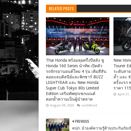
RELATED POSTS
Thai Honda พร้อมลุยครึ่งปีหลัง ชู
New Hon
Honda 160 Series นำทัพ เปิดตัว
Tourer Ed
รถจักรยานยนต์ใหม่ 4 รุ่น เติมสีสัน
ระดับสายแ
คอลแลบดิสนีย์และพิกซาร์ BUZZ
ล้ำ และ K
LIGHTYEAR และ New Honda
ครั้งแรก 
Super Cub Tokyo 80s Limited
ราคา 115
Edition เสริมทัพทุกเซกเมนต์
April 21,
ตอกย้ำความเป็นผู้นำตลาด
August 04, 2026
undefined
PREVIOUS
คปภ. นำองค์ความรู้ด้านประกันภัยเข้าส