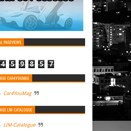
AL PAGEVIEWS
4
5
9
8
5
7
PAGE CAR4YOUMAG
Car4YouMag
PAGE LIM-CATALOGUE
LIM-Catalogue