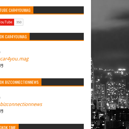
TUBE CAR4YOUMAG
TOK CAR4YOUMAG
car4you.mag
TOK BIZCONNECTIONNEWS
bizconnectionnews
GKOK TIME