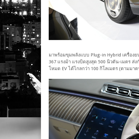
มาพร้อมขุมพลังแบบ Plug-in Hybrid เครื่องยน
367 แรงม้า แรงบิดสูงสุด 500 นิวตัน-เมตร ส่งก
โหมด EV ได้ไกลกว่า 100 กิโลเมตร (ตามมา