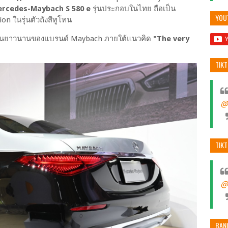
rcedes-Maybach S 580 e
รุ่นประกอบในไทย ถือเป็น
YOU
n ในรุ่นตัวถังสีทูโทน
ร์อันยาวนานของแบรนด์ Maybach ภายใต้แนวคิด
"The very
TIK
@
TIK
@
BAN