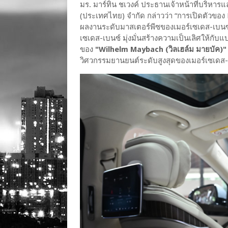
มร. มาร์ทิน ชเวงค์ ประธานเจ้าหน้าที่บริหาร
(ประเทศไทย) จำกัด กล่าวว่า “การเปิดตัวขอ
ผลงานระดับมาสเตอร์พีซของเมอร์เซเดส-เบนซ์
เซเดส-เบนซ์ มุ่งมั่นสร้างความเป็นเลิศให้ก
ของ
"Wilhelm Maybach (วิลเฮล์ม มายบัค)"
วิศวกรรมยานยนต์ระดับสูงสุดของเมอร์เซเดส