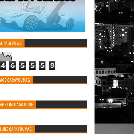
AL PAGEVIEWS
4
6
5
5
5
9
PAGE CAR4YOUMAG
PAGE LIM-CATALOGUE
TUBE CAR4YOUMAG