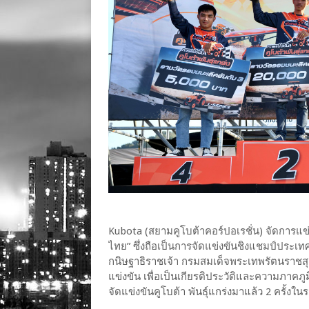
Kubota (สยามคูโบต้าคอร์ปอเรชั่น) จัดการแข่
ไทย” ซึ่งถือเป็นการจัดแข่งขันชิงแชมป์ประเ
กนิษฐาธิราชเจ้า กรมสมเด็จพระเทพรัตนราช
แข่งขัน เพื่อเป็นเกียรติประวัติและความภาคภู
จัดแข่งขันคูโบต้า พันธุ์แกร่งมาแล้ว 2 ครั้งใ