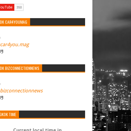
TOK CAR4YOUMAG
car4you.mag
TOK BIZCONNECTIONNEWS
bizconnectionnews
GKOK TIME
Current local time in