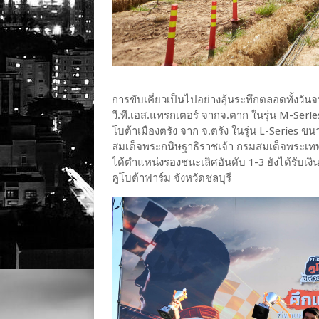
การขับเคี่ยวเป็นไปอย่างลุ้นระทึกตลอดทั้งวันจ
วี.ที.เอส.แทรกเตอร์ จากจ.ตาก ในรุ่น M-Series
โบต้าเมืองตรัง จาก จ.ตรัง ในรุ่น L-Series 
สมเด็จพระกนิษฐาธิราชเจ้า กรมสมเด็จพระเทพร
ได้ตำแหน่งรองชนะเลิศอันดับ 1-3 ยังได้รับเงิน
คูโบต้าฟาร์ม จังหวัดชลบุรี