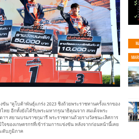
M
MAR
งขัน “คูโบต้าพันธุ์แกร่ง 2023 ชิงถ้วยพระราชทานครั้งแรกของ
ทศไทย อีกทั้งยังได้รับพระมหากรุณาธิคุณจาก สมเด็จพระ
สุดาฯ สยามบรมราชกุมารี พระราชทานถ้วยรางวัลชนะเลิศการ
มิใจของเกษตรกรที่เข้าร่วมการแข่งขัน หลังจากก่อนหน้านี้เคย
นระดับภูมิภาค