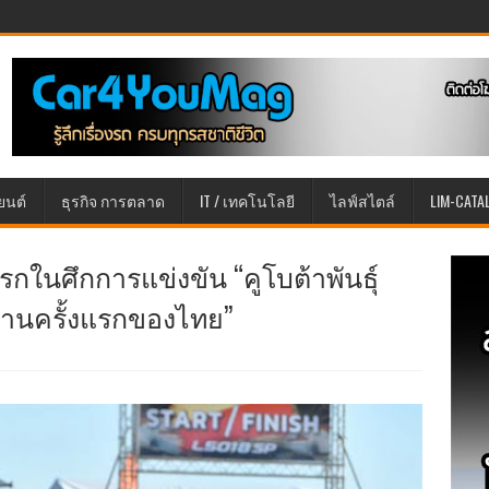
ยนต์
ธุรกิจ การตลาด
IT / เทคโนโลยี
ไลฟ์สไตล์
LIM-CATA
่แรกในศึกการแข่งขัน “คูโบต้าพันธุ์
ทานครั้งแรกของไทย”