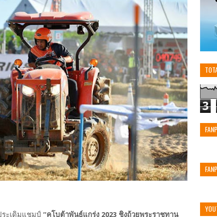
TOT
3
FAN
FAN
YOU
กประเดิมแชมป์
“คูโบต้าพันธุ์แกร่ง 2023 ชิงถ้วยพระราชทาน