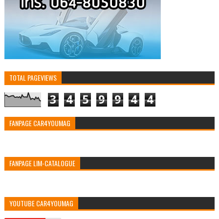
TOTAL PAGEVIEWS
3
4
5
9
9
4
4
FANPAGE CAR4YOUMAG
FANPAGE LIM-CATALOGUE
YOUTUBE CAR4YOUMAG