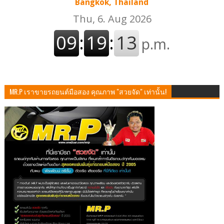
Bangkok, Thailand
MR.P เราขายรถยนต์มือสอง คุณภาพ "สวยจัด" เท่านั้น!