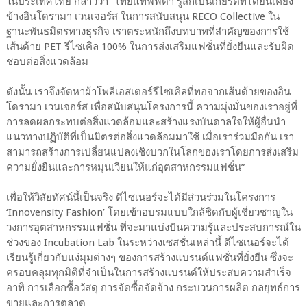
ในประเทศไทย กล่าวว่า “ไทยแทฟฟิตา รู้สึกเป็นเกียรติที่ได้ยืนเคียง
ข้างอินโดรามา เวนเจอร์ส ในการสนับสนุน RECO Collective ใน
ฐานะพันธมิตรทางธุรกิจ เราตระหนักถึงบทบาทที่สำคัญของการใช้
เส้นด้าย PET รีไซเคิล 100% ในการส่งเสริมแฟชั่นที่ยั่งยืนและรับผิด
ชอบต่อสิ่งแวดล้อม
ดังนั้น เราจึงจัดหาผ้าโพลีเอสเตอร์รีไซเคิลที่ทอจากเส้นด้ายของอิน
โดรามา เวนเจอร์ส เพื่อสนับสนุนโครงการนี้ ความมุ่งมั่นของเราอยู่ที่
การลดผลกระทบต่อสิ่งแวดล้อมและสร้างแรงบันดาลใจให้ผู้อื่นนำ
แนวทางปฏิบัติที่เป็นมิตรต่อสิ่งแวดล้อมมาใช้ เมื่อเราร่วมมือกัน เรา
สามารถสร้างการเปลี่ยนแปลงเชิงบวกในโลกของเราโดยการส่งเสริม
ความยั่งยืนและการหมุนเวียนให้แก่อุตสาหกรรมแฟชั่น”
เพื่อให้วิสัยทัศน์นี้เป็นจริง ดีไซเนอร์จะได้มีส่วนร่วมในโครงการ
‘Innovensity Fashion’ โดยเข้าอบรมแบบใกล้ชิดกับผู้เชี่ยวชาญใน
วงการอุตสาหกรรมแฟชั่น ที่จะมาแบ่งปันความรู้และประสบการณ์ใน
ช่วงของ Incubation Lab ในระหว่างเซสชั่นเหล่านี้ ดีไซเนอร์จะได้
เรียนรู้เกี่ยวกับแง่มุมต่างๆ ของการสร้างแบรนด์แฟชั่นที่ยั่งยืน ซึ่งจะ
ครอบคลุมทุกมิติที่จำเป็นในการสร้างแบรนด์ให้ประสบความสำเร็จ
อาทิ การเลือกซื้อวัสดุ การจัดซื้อจัดจ้าง กระบวนการผลิต กลยุทธ์การ
ขายและการตลาด