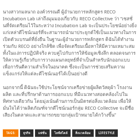
นางสาวกมลนาถ องค์วรรณดี ผู้อำนวยการหลักสูตร RECO
Incubation Lab เล่าถึงมุมมองเกี่ยวกับ RECO Collective ว่า “เซสชั่
นที่จัดเตรียมไว้ในระหว่าง Incubation Lab จะเป็นประโยชน์อย่างยิ่ง
แก่เหล่าดีไซน์เนอร์ที่จะสามารถนำมาประยุกต์ใช้เป็นแนวทางในการ
เปิดตัวแบรนด์ที่ยั่งยืน ในฐานะผู้อำนวยการหลักสูตร ดิฉันได้ทำงาน
ร่วมกับ RECO อย่างใกล้ชิด เพื่อจัดเตรียมเนื้อหาให้มีความเหมาะสม
ทั้งในแง่การปฏิบัติจริง ควบคู่ไปกับการให้ข้อมูลเชิงลึก ตลอดจนการ
ให้ความรู้เกี่ยวกับการวางแผนกลยุทธ์ที่จำเป็นสำหรับนักออกแบบ
เพื่อการันตีความสำเร็จในอนาคต ซึ่งจะเป็นการช่วยเสริมความ
แข็งแกร่งให้แต่ละดีไซน์เนอร์ได้เป็นอย่างดี
นอกจากนี้ ดิฉันจะใช้ประโยชน์จากเครือข่ายผู้ผลิตวัสดุผ้า โรงงาน
ผลิต และที่ปรึกษาด้านการออกแบบ ที่มีแนวทางสอดคล้องไปใน
ทิศทางเดียวกัน โดยมุ่งเน้นด้านการเป็นมิตรต่อสิ่งแวดล้อม เพื่อให้
มั่นใจได้ว่าผลิตภัณฑ์จากดีไซน์เนอร์กลุ่ม RECO Collective จะมีชื่อ
เสียงในตลาดและสามารถขยายกลุ่มเป้าหมายได้กว้างขึ้น”
TAGS:
ธุรกิจ
แฟชั่น
ไลฟ์สไตล์
สิ่งแวดล้อม
LIFESTYLE