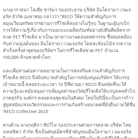
นางอาราธนา โลเฮีย ชาร์มา รองประธาน บริษัท อินโดรามา เวนเจ
อร์ส จำกัด (มหาชน) กล่าวว่า “RECO ให้ความสำคัญกับการ
หมุนเวียนทรัพยากรผ่านการรีไซเคิลอย่างไม่รู้จบ ในฐานะผู้บุกเบิก
การให้ความรู้เกี่ยวกับการออกแบบผลิตภัณฑ์อย่างยั่งยืนที่ผลิตจาก
ขวด PET รีไซเคิล มาเป็นเวลายาวนานตลอดทศวรรษ ซึ่งสอดคล้อง
กับความมุ่งมั่นของ อินโดรามา เวนเจอร์ส โดยสะท้อนได้จากความ
สำเร็จครั้งล่าสุดของบริษัทฯ ในการรีไซเคิลขวด PET จำนวน
100,000 ล้านขวดทั่วโลก
และเพื่อสานต่อความพยายามในการส่งเสริมความสำคัญกับการ
รีไซเคิล RECO จึงมีบทบาทสำคัญในการสนับสนุนบริษัทฯ ให้บรรลุ
เป้าหมายนี้ ตลอดระยะเวลา 10 ปีที่ผ่านมา RECO ยืนหยัดที่จะให้
ความรู้และสนับสนุนการเพิ่มมูลค่าของวัสดุรีไซเคิลให้แก่บุคคลทั่วไป
ภาคธุรกิจ องค์กร ตลอดจนชุมชนในสังคม โดยในปีนี้จะเป็นการก้าว
สู่ยุคสมัยแห่งนวัตกรรมและการร่วมกันสร้างอนาคตที่ยั่งยืนภายใต้ชื่อ
‘RECO Collective 2023’
ทางด้าน นางกฤติกา ชัยวิไล รองประธานฝ่ายการตลาด บริษัท ไทย
แทฟฟิตา จำกัด ซึ่งเป็นพันธมิตรที่สำคัญของอินโดรามา เวนเจอร์ส