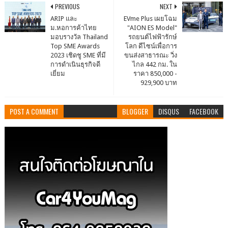
PREVIOUS
NEXT
ARIP และ
EVme Plus เผยโฉม
ม.หอการค้าไทย
"AION ES Model"
มอบรางวัล Thailand
รถยนต์ไฟฟ้ารักษ์
Top SME Awards
โลก ดีไซน์เพื่อการ
2023 เชิดชู SME ที่มี
ขนส่งสาธารณะ วิ่ง
การดำเนินธุรกิจดี
ไกล 442 กม. ใน
เยี่ยม
ราคา 850,000 -
929,900 บาท
POST A COMMENT
BLOGGER
DISQUS
FACEBOOK