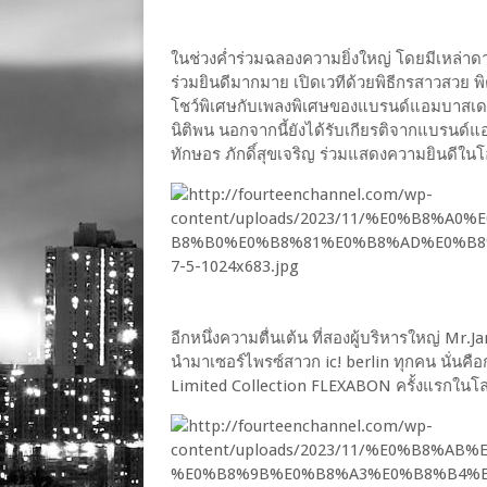
ในช่วงค่ำร่วมฉลองความยิ่งใหญ่ โดยมีเหล่าดาร
ร่วมยินดีมากมาย เปิดเวทีด้วยพิธีกรสาวสวย พิตต
โชว์พิเศษกับเพลงพิเศษของแบรนด์แอมบาสเดอร์
นิติพน นอกจากนี้ยังได้รับเกียรติจากแบรนด์
ทักษอร ภักดิ์สุขเจริญ ร่วมแสดงความยินดีในโ
อีกหนึ่งความตื่นเต้น ที่สองผู้บริหารใหญ่ Mr.
นำมาเซอร์ไพรซ์สาวก ic! berlin ทุกคน นั่นค
Limited Collection FLEXABON ครั้งแรกในโ