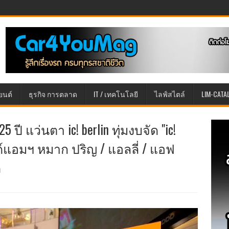
ยนต์
ธุรกิจ การตลาด
IT / เทคโนโลยี
ไลฟ์สไตล์
LIM-CATA
ปี แว่นตา ic! berlin ทุ่มงบจัด "ic!
นด์แอมฯ หมาก ปริญ / แอลลี่ / แอฟ
ี