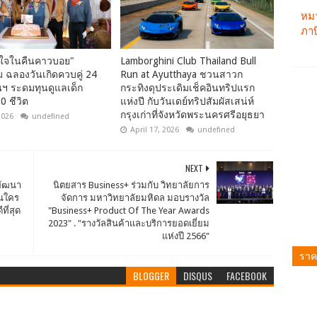
ใจในคืนคาวบอย"
Lamborghini Club Thailand Bull
 ฉลองวันเกิดควบคู่ 24
Run at Ayutthaya ชวนสาวก
นฯ ระดมทุนดูแลเด็ก
กระทิงดุประเดิมเช็คอินทริปแรก
0 ชีวิต
แห่งปี กับวันเดย์ทริปสัมผัสเสน่ห์
กรุงเก่าที่จังหวัดพระนครศรีอยุธยา
2026
undefined
April 17, 2026
undefined
NEXT
พัฒนา
นิตยสาร Business+ ร่วมกับ วิทยาลัยการ
อนใคร
จัดการ มหาวิทยาลัยมหิดล มอบรางวัล
ที่สุด
"Business+ Product Of The Year Awards
2023" . "รางวัลสินค้าและบริการยอดเยี่ยม
แห่งปี 2566"
ราค
BLOGGER
DISQUS
FACEBOOK