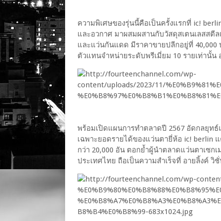
ความพิเศษของรุ่นนี้คือเป็นครั้งแรกที่ ic! b
และอวกาศ มาผสมผสานกับวัสดุสเตนเลสสตีลเก
และแว่นกันแดด มีราคาขายปลีกอยู่ที่ 40,000 
ตัวแทนจำหน่ายระดับพรีเมี่ยม 10 รายเท่านั้น
พร้อมเปิดแผนการทำตลาดปี 2567 อัดกลยุทธ์แบรน
เฉพาะยอดรายได้ของแว่นตายี่ห้อ ic! berlin
กว่า 20,000 อัน ตอกย้ำผู้นำตลาดแว่นตาเซกเมนต
ประเทศไทย ถือเป็นความสำเร็จที่ อายลิ้งค์ วิชั่น