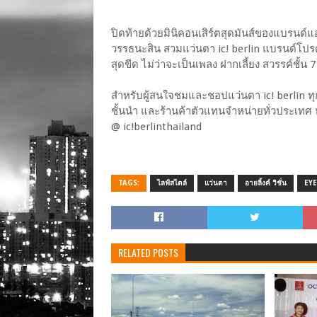
ปิดท้ายด้วยมินิคอนเสิร์ตสุดมันส์ของแบรนด์
วรรธนะสิน สวมแว่นตา ic! berlin แบรนด์โ
สุดขีด ไม่ว่าจะเป็นเพลง ฝากเลี้ยง สวรรค์ชั้น
สำหรับผู้สนใจชมและชอปแว่นตา ic! berlin ทุก
ชั้นนำ และร้านค้าตัวแทนจำหน่ายทั่วประเทศ 
@ ic!berlinthailand
TAGS:
ไลฟ์สไตล์
แว่นตา
อายลิ้งค์ วิชั่น
EYE
RELATED POSTS