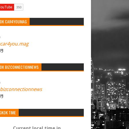
TOK CAR4YOUMAG
car4you.mag
TOK BIZCONNECTIONNEWS
bizconnectionnews
GKOK TIME
Current local time in