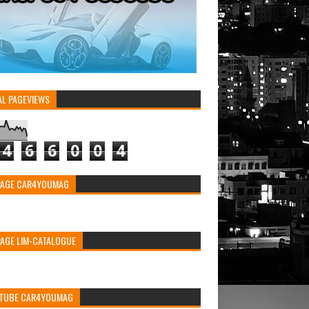
AL PAGEVIEWS
4
6
6
0
0
4
PAGE CAR4YOUMAG
PAGE LIM-CATALOGUE
TUBE CAR4YOUMAG