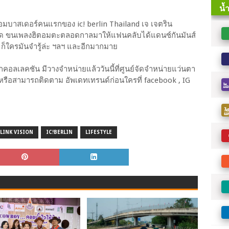
แอมบาสเดอร์คนแรกของ ic! berlin Thailand เจ เจตริน
ปรด ขนเพลงฮิตอมตะตลอดกาลมาให้แฟนคลับได้แดนซ์กันมันส์
 7 ก็ใครมันจำรู้ล่ะ ฯลฯ และอีกมากมาย
คอลเลคชัน มีวางจำหน่ายแล้ววันนี้ที่ศูนย์จัดจำหน่ายแว่นตา
หรือสามารถติดตาม อัพเดทเทรนด์ก่อนใครที่ facebook , IG
LINK VISION
IC!BERLIN
LIFESTYLE