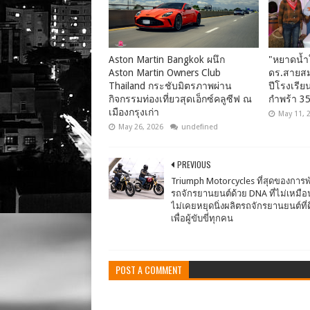
Aston Martin Bangkok ผนึก
"หยาดน้ำ
Aston Martin Owners Club
ดร.สายสม
Thailand กระชับมิตรภาพผ่าน
ปีโรงเรีย
กิจกรรมท่องเที่ยวสุดเอ็กซ์คลูซีฟ ณ
กำพร้า 35
เมืองกรุงเก่า
May 11, 
May 26, 2026
undefined
PREVIOUS
Triumph Motorcycles ที่สุดของการ
รถจักรยานยนต์ด้วย DNA ที่ไม่เหมื
ไม่เคยหยุดนิ่งผลิตรถจักรยานยนต์ที่ดี
เพื่อผู้ขับขี่ทุกคน
POST A COMMENT