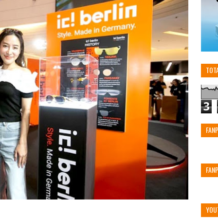
TOT
3
FAN
FAN
YOU