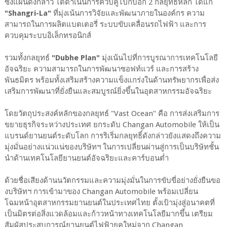
ซึ่งแผนดังกล่าว ได้ดำเนินการควบคู่ไปกับอีก 2 กลยุทธ์หลัก ได้แก่
"Shangri-La"
ที่มุ่งเน้นการวิจัยและพัฒนาภายในองค์กร ความ
สามารถในการผลิตแบตเตอรี่ ระบบขับเคลื่อนรถไฟฟ้า และการ
ควบคุมระบบอิเล็กทรอนิกส์
รวมทั้งกลยุทธ์
"Dubhe Plan"
มุ่งเน้นไปที่การบูรณาการเทคโนโลยี
อัจฉริยะ ความสามารถในการพัฒนาซอฟท์แวร์ และการสร้าง
พันธมิตร พร้อมทั้งเสริมสร้างความแข็งแกร่งในด้านทรัพยากรเพื่อส่ง
เสริมการพัฒนาที่ยั่งยืนและสมบูรณ์ยิ่งขึ้นในอุตสาหกรรมอัจฉริยะ
โดยวัตถุประสงค์หลักของกลยุทธ์ "Vast Ocean" คือ การส่งเสริมการ
ขยายธุรกิจระหว่างประเทศ ยกระดับ Changan Automobile ให้เป็น
แบรนด์ยานยนต์ระดับโลก การริเริ่มกลยุทธิ์ดังกล่าวยังแสดงถึงความ
มุ่งมั่นอย่างแน่วแน่ของบริษัทฯ ในการเปลี่ยนผ่านสู่การเป็นบริษัทชั้น
นำด้านเทคโนโลยียานยนต์อัจฉริยะและคาร์บอนต่ำ
ด้วยชื่อเสียงด้านนวัตกรรมและความมุ่งมั่นในการขับขี่อย่างยั่งยืนขอ
งบริษัทฯ การเข้ามาของ Changan Automobile พร้อมเปลี่ยน
โฉมหน้าอุตสาหกรรมยานยนต์ในประเทศไทย ตั้งเป้ามุ่งสู่อนาคตที่
เป็นมิตรต่อสิ่งแวดล้อมและก้าวหน้าทางเทคโนโลยีมากขึ้น เตรียม
สัมผัสประสบการณ์ยานยนต์ไฟฟ้ายุคใหม่จาก Changan