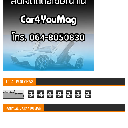
TOTAL PAGEVIEWS
3
4
6
9
2
3
2
FANPAGE CAR4YOUMAG