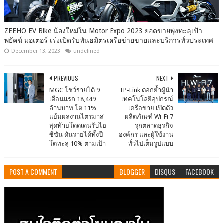
ZEEHO EV Bike น้องใหม่ใน Motor Expo 2023 ยอดขายพุ่งทะลุเป้า
พยัคฆ์ มอเตอร์ เร่งเปิดรับพันธมิตรเครือข่ายขายและบริการทั่วประเทศ
December 13, 2023
undefined
PREVIOUS
NEXT
MGC โชว์รายได้ 9
TP-Link ตอกย้ำผู้นำ
เดือนแรก 18,449
เทคโนโลยีอุปกรณ์
ล้านบาท โต 11%
เครือข่าย เปิดตัว
แย้มผลงานไตรมาส
ผลิตภัณฑ์ Wi-Fi 7
สุดท้ายโดดเด่นรับไฮ
รุกตลาดธุรกิจ
ซีซัน ดันรายได้ทั้งปี
องค์กร และผู้ใช้งาน
โตทะลุ 10% ตามเป้า
ทั่วไปเต็มรูปแบบ
POST A COMMENT
BLOGGER
DISQUS
FACEBOOK