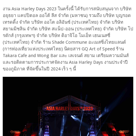
งาน Asia Harley Days 2023 ในครั้งนี้ ได้รับการสนับสนุนจาก บริษัท
อยุธยา แคปปิตอล ออโต้ ลีส จำกัด (มหาชน) รวมถึง บริษัท บุญรอด
เทรดดิ้ง จำกัด บริษัท ออโต อลิอันซ์ (ประเทศไทย) จำกัด บริษัท
สยามมิชลิน จำกัด บริษัท สแน็ป-ออน (ประเทศไทย) จำกัด บริษัท โป
รดักส์ (กรุงเทพฯ) จำกัด บริษัท ดิอาจิโอ โมเอ็ท เฮนเนสซี่
(ประเทศไทย) จำกัด ร้าน Shade Commune อะเมสซิ่งไทยแลนด์
(การท่องเที่ยวแห่งประเทศไทย) นิตยสาร GQ Art of Speed ร้าน
Takara Cafe and Wong Bar และ เลเจนด์ สยาม เตรียมความมันส์
และรอติดตามการประกาศจัดงาน Asia Harley Days งานประจำปี
ของภูมิภาค ที่จัดขึ้นในปี 2024 เร็ว ๆ นี้