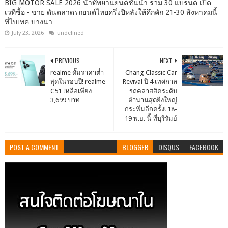
BIG MOTOR SALE 2026 นำทัพยานยนต์ชั้นนำ รวม 30 แบรนด์ เปิด
เวทีซื้อ - ขาย ดันตลาดรถยนต์ไทยครึ่งปีหลังให้คึกคัก 21-30 สิงหาคมนี้
ที่ไบเทค บางนา
July 23, 2026
undefined
PREVIOUS
NEXT
realme ดั๊มราคาต่ำ
Chang Classic Car
สุดในรอบปี! realme
Revival ปี 4 เทศกาล
C51 เหลือเพียง
รถคลาสสิคระดับ
3,699 บาท
ตำนานสุดยิ่งใหญ่
กระหึ่มอีกครั้ง! 18-
19 พ.ย. นี้ ที่บุรีรัมย์
POST A COMMENT
BLOGGER
DISQUS
FACEBOOK