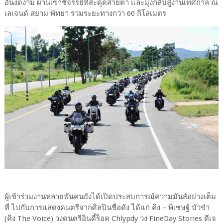
อันงดงาม ผ่านเขาชีจรรย์ที่สะดุดสายตา และมุ่งกลับสู่งานเทศกาล ณ
เลเจนด์ สยาม พัทยา รวมระยะทางกว่า 60 กิโลเมตร
ผู้เข้าร่วมงานหลายพันคนยังได้เปิดประสบการณ์ความมันส์อย่างเต็ม
ที่ ไปกับการแสดงดนตรีจากศิลปินชื่อดัง ได้แก่ คิง – พิเชษฐ์ บัวขำ
(คิง The Voice) วงดนตรีอินดี้ร็อค Chlypdy วง FineDay Stories ดีเจ