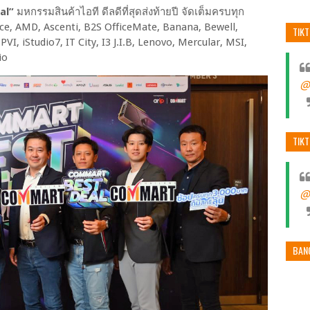
al”
มหกรรมสินค้าไอที ดีลดีที่สุดส่งท้ายปี จัดเต็มครบทุก
ice, AMD, Ascenti, B2S OfficeMate, Banana, Bewell,
TIK
PVI, iStudio7, IT City, I3 J.I.B, Lenovo, Mercular, MSI,
dio
@
TIK
@
BAN