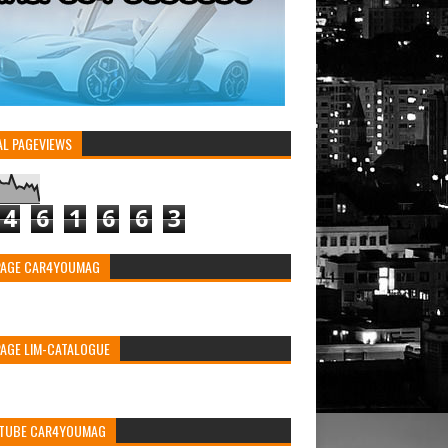
AL PAGEVIEWS
4
6
1
6
6
3
PAGE CAR4YOUMAG
PAGE LIM-CATALOGUE
TUBE CAR4YOUMAG