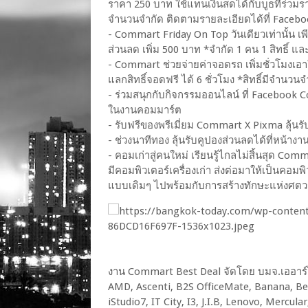
ราคา 250 บาท ใช้แทนเงินสดได้กับบูธที่ร่วมร
จำนวนจำกัด ติดตามรายละเอียดได้ที่ Face
- Commart Friday On Top วันเดียวเท่านั้น เพี
ส่วนลด เพิ่ม 500 บาท *จำกัด 1 คน 1 สิทธิ์ แล
- Commart ช่วยจ่ายค่าจอดรถ เพิ่มชั่วโมงเอ
แลกสิทธิ์จอดฟรี ได้ 6 ชั่วโมง *สิทธิ์มีจำนวนจ
- ร่วมสนุกกับกิจกรรมออนไลน์ ที่ Facebook Co
ในงานคอมมาร์ต
- รับฟรีของพรีเมี่ยม Commart X Pixma ลุ้นรับ
- ช่วงนาทีทอง ลุ้นรับคูปองส่วนลดได้ที่หน้าง
- คอมเก่าสู่คนใหม่ เรียนรู้ไกลไม่สิ้นสุด Co
มีคอมพิวเตอร์เครื่องเก่า ส่งต่อมาให้เป็นคอมพิวเ
แบบเดิมๆ ไปพร้อมกับการสร้างทักษะแห่งศตวรรษท
งาน Commart Best Deal จัดโดย บมจ.เออาร์ไอพ
AMD, Ascenti, B2S OfficeMate, Banana, Bewe
iStudio7, IT City, I3, J.I.B, Lenovo, Mercu