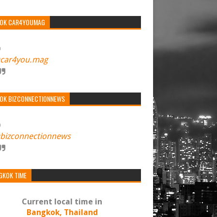
TOK CAR4YOUMAG
car4you.mag
TOK BIZCONNECTIONNEWS
bizconnectionnews
GKOK TIME
Current local time in
Bangkok, Thailand