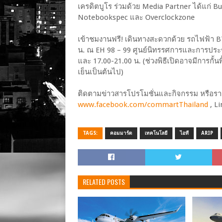
เครดิตบูโร ร่วมด้วย Media Partner ได้แก่ B
Notebookspec และ Overclockzone
เข้าชมงานฟรี! เดินทางสะดวกด้วย รถไฟฟ้า BT
น. ณ EH 98 – 99 ศูนย์นิทรรศการและการประชุ
และ 17.00-21.00 น. (ช่วงพิธีเปิดอาจมีการกั้
เย็นเป็นต้นไป)
ติดตามข่าวสารโปรโมชั่นและกิจกรรม หรือรายล
www.facebook.com/commartThailand
, L
TAGS:
คอมมาร์ต
เทคโนโลยี
ไอที
ARIP
RELATED POSTS