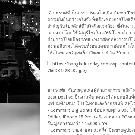
“อีกเทรนด์ที่เป็นกระแสของโลกคือ Green Te
ความยั่งยืนอย่างจริงจัง ทั้งเรื่องของการรีไ
สำคัญกับโปรดักส์ที่ใส่ใจสิ่งแวดล้อม ซึ่งในงา
ออกแบบโดยใช้วัสดุรีไซเคิล 40% โดยผลิตจาก
ผ่านการรีไซเคิลจากขยะพลาสติกหลังการบริโ
ตงานเดียวจะได้ครบทั้งอัพเดทเทรนด์เทคโนโลย
ให้เป็นของขวัญส่งท้ายปีตลอด 4 วัน 30 พ.ย. – 3
นายพรชัย จันทรศุภแสง ผู้อำนวยการฝ่ายสื่อไ
Best Deal จะเป็นงานที่ทุกคนจะได้พบกับดีลที่
เตรียมข้อเสนอ โปรโมชั่นและกิจกรรมพิเศษไ
- Commart Big Bonus ช้อปครบทุก 3,000 ได้สิ
Edifier, iPhone 15 Pro, เครื่องเล่นเกม PC 
วัน มูลค่ารวมกว่า 145,000 บาท
- Commart ช่วยจ่ายคนละครึ่ง เปิดขายคูปองส่ว