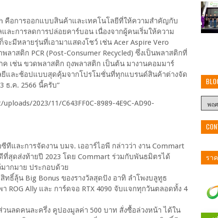
ch คือการออกแบบสินค้าและเทคโนโลยีที่ให้ความสำคัญกับ
ซเคิลและการลดการปล่อยคาร์บอน เนื่องจากผู้คนเริ่มให้ความ
นก็จะมีหลายรุ่นที่เอามาแสดงโชว์ เช่น Acer Aspire Vero
พลาสติก PCR (Post-Consumer Recycled) ซึ่งเป็นพลาสติกที่
ภค เช่น ขวดพลาสติก ถุงพลาสติก เป็นต้น มางานคอมมาร์
ีและช้อปแบบสุดคุ้มจากโปรโมชั่นที่ทุกแบรนด์สินค้าต่างจัด
BLO
 ธ.ค. 2566 นี้ครับ”
CON
อซีทีและการจัดงาน บมจ. เออาร์ไอพี กล่าวว่า งาน Commart
ราคา
ดีที่สุดส่งท้ายปี 2023 โดย Commart ร่วมกับพันธมิตรได้
ว้มากมาย ประกอบด้วย
ทธิ์ลุ้น Big Bonus ของรางวัลสุดปัง อาทิ ลำโพงบลูทูธ
พกพา ROG Ally และ การ์ดจอ RTX 4090 จับแจกทุกวันตลอดทั้ง 4
นลดคนละครึ่ง คูปองมูลค่า 500 บาท สั่งซื้อล่วงหน้า ได้ใน