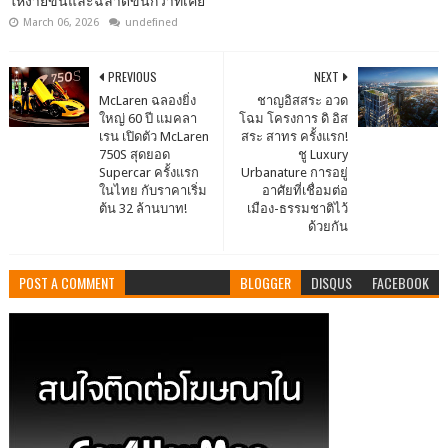
ให้ง่ายขึ้นและฉลาดขึ้นกว่าที่เคย
March 06, 2026
undefined
PREVIOUS
NEXT
McLaren ฉลองยิ่ง
ชาญอิสสระ อวด
ใหญ่ 60 ปี แมคลา
โฉม โครงการ ดิ อิส
เรน เปิดตัว McLaren
สระ สาทร ครั้งแรก!
750S สุดยอด
ชู Luxury
Supercar ครั้งแรก
Urbanature การอยู่
ในไทย กับราคาเริ่ม
อาศัยที่เชื่อมต่อ
ต้น 32 ล้านบาท!
เมือง-ธรรมชาติไว้
ด้วยกัน
POST A COMMENT
BLOGGER
DISQUS
FACEBOOK