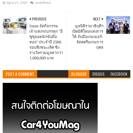
April 21, 2026
undefined
PREVIOUS
NEXT
Isuzu จัดกิจกรรม
มูลนิธิรามาธิบดีฯ
เจ้าแห่งรถบรรทุก "อี
เปิดมิติใหม่แห่งการ
ซูซุยอดนักขับมือ
ให้ จับมือเกมเมอร์-
ทอง" ประจำปี 2566
จัดสตรีมเกมการ
รอบชิงชนะเลิศ ชิง
กุศล
รางวัลรวมมูลค่ากว่า
1,000,000 บาท
POST A COMMENT
BLOGGER
DISQUS
FACEBOOK