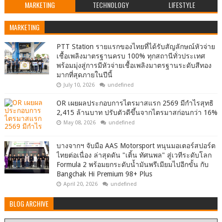
MARKETING
TECHNOLOGY
LIFESTYLE
MARKETING
PTT Station รายแรกของไทยที่ได้รับสัญลักษณ์หัวจ่าย
เชื้อเพลิงมาตรฐานครบ 100% ทุกสถานีทั่วประเทศ
พร้อมมุ่งสู่การมีหัวจ่ายเชื้อเพลิงมาตรฐานระดับสีทอง
มากที่สุดภายในปีนี้
July 10, 2026
undefined
OR เผยผลประกอบการไตรมาสแรก 2569 มีกำไรสุทธิ
2,415 ล้านบาท ปรับตัวดีขึ้นจากไตรมาสก่อนกว่า 16%
May 08, 2026
undefined
บางจากฯ จับมือ AAS Motorsport หนุนมอเตอร์สปอร์ต
ไทยต่อเนื่อง ล่าสุดดัน "เติ้น ทัศนพล" สู่เวทีระดับโลก
Formula 2 พร้อมยกระดับน้ำมันพรีเมียมไปอีกขั้น กับ
Bangchak Hi Premium 98+ Plus
April 20, 2026
undefined
BLOG ARCHIVE