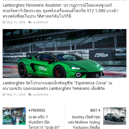
Lamborghini Fenomeno Roadster: ปรากฏการณ์ใหม่แห่งซูเปอร์
สปอร์ตคาร์เปิดประทุน ขุมพลังเครื่องยนต์ไฮบริด V12 1,080 แรงม้า
ทรงพลังที่สุดในประวัติศาสตร์ลัมโบร์กินี
May 13, 2026
undefined
Lamborghini จัดโปรแกรมสุดเอ็กซ์คลูซีฟ "Esperienza Corsa" ณ
สนามเซปัง ปลดปล่อยพลัง Lamborghini Temerario เต็มพิกัด
May 11, 2026
undefined
PREVIOUS
NEXT
Grab ผนึก 7
Bentley เปิดตัวชุด
พันธมิตร เปิด
แต่ง Mulliner Styling
โครงการ "Grab EV"
Packages จัดเต็ม