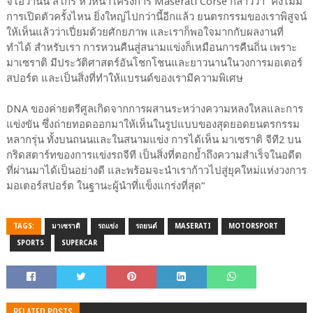
จิโอวานนี สโกร หัวหน้าโครงการ Maserati Corse กล่าวว่า “คงไม่มี
การเปิดตัวครั้งไหน ยิ่งใหญ่ไปกว่านี้อีกแล้ว ยนตรกรรมของเราพิสูจน์
ให้เห็นแล้วว่าเปี่ยมด้วยศักยภาพ และเราก็พอใจมากกับผลงานที่
ทำได้ สำหรับเรา การหวนคืนสู่สนามแข่งก็เหมือนการคืนถิ่น เพราะ
มาเซราติ มีประวัติศาสตร์อันโชกโชนและยาวนานในวงการมอเตอร์
สปอร์ต และเป็นสิ่งที่ทำให้แบรนด์ของเรามีความพิเศษ
DNA ของค่ายตรีศูลเกิดจากการผสานระหว่างความหลงใหลและการ
แข่งขัน ซึ่งถ่ายทอดออกมาให้เห็นในรูปแบบของสุดยอดยนตรกรรม
หลากรุ่น ทั้งบนถนนและในสนามแข่ง การได้เห็น มาเซราติ จีที2 บน
กริดสตาร์ทของการแข่งรถจีที เป็นสิ่งที่ตอกย้ำถึงความสำเร็จในอดีต
ที่ผ่านมาได้เป็นอย่างดี และพร้อมจะนำเราก้าวไปสู่ยุคใหม่แห่งวงการ
มอเตอร์สปอร์ต ในฐานะผู้นำที่แข็งแกร่งที่สุด”
TAGS:
มาเซราติ
รถแข่ง
รถยนต์
MASERATI
MOTORSPORT
SPORTS
SUPERCAR
RELATED POSTS