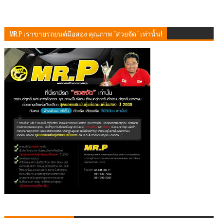
MR.P เราขายรถยนต์มือสอง คุณภาพ "สวยจัด" เท่านั้น!