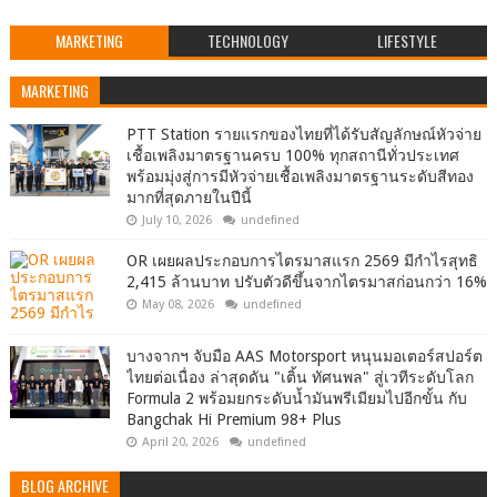
MARKETING
TECHNOLOGY
LIFESTYLE
MARKETING
PTT Station รายแรกของไทยที่ได้รับสัญลักษณ์หัวจ่าย
เชื้อเพลิงมาตรฐานครบ 100% ทุกสถานีทั่วประเทศ
พร้อมมุ่งสู่การมีหัวจ่ายเชื้อเพลิงมาตรฐานระดับสีทอง
มากที่สุดภายในปีนี้
July 10, 2026
undefined
OR เผยผลประกอบการไตรมาสแรก 2569 มีกำไรสุทธิ
2,415 ล้านบาท ปรับตัวดีขึ้นจากไตรมาสก่อนกว่า 16%
May 08, 2026
undefined
บางจากฯ จับมือ AAS Motorsport หนุนมอเตอร์สปอร์ต
ไทยต่อเนื่อง ล่าสุดดัน "เติ้น ทัศนพล" สู่เวทีระดับโลก
Formula 2 พร้อมยกระดับน้ำมันพรีเมียมไปอีกขั้น กับ
Bangchak Hi Premium 98+ Plus
April 20, 2026
undefined
BLOG ARCHIVE