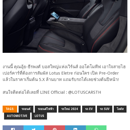
งานนี้ คุณอุ้ย-ธีรพงศ์ บอสใหญ่แห่งเวิร์นส์ ออโตโมทีฟ เอาใจสายไฮ
เปอร์คาร์ที่ต้องการสัมผัส Lotus Eletre ก่อนใคร เปิด Pre-Order
แล้วในราคาเริ่มต้น 5.X ล้านบาท แถมรับรถได้เลยช่วงต้นปีหน้า!
สนใจติดต่อได้เลยที่ LINE Official : @LOTUSCARSTH
TAGS:
รถยนต์
รถยนต์ไฟฟ้า
รถใหม่ 2024
รถ EV
รถ SUV
โลตัส
AUTOMOTIVE
LOTUS