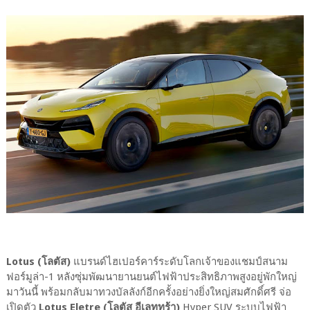
Lotus (โลตัส)
แบรนด์ไฮเปอร์คาร์ระดับโลกเจ้าของแชมป์สนาม
ฟอร์มูล่า-1 หลังซุ่มพัฒนายานยนต์ไฟฟ้าประสิทธิภาพสูงอยู่พักใหญ่
มาวันนี้ พร้อมกลับมาทวงบัลลังก์อีกครั้งอย่างยิ่งใหญ่สมศักดิ์ศรี จ่อ
เปิดตัว
Lotus Eletre (โลตัส อีเลททร้า)
Hyper SUV ระบบไฟฟ้า