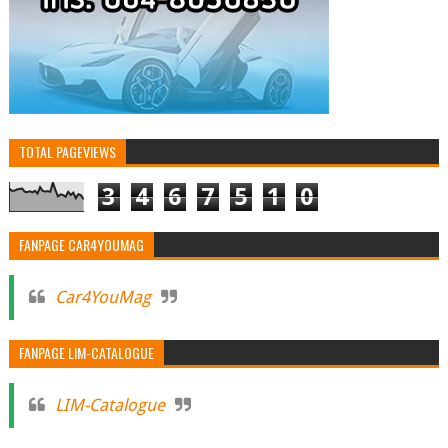
TOTAL PAGEVIEWS
3
4
6
7
5
1
0
FANPAGE CAR4YOUMAG
Car4YouMag
FANPAGE LIM-CATALOGUE
LIM-Catalogue