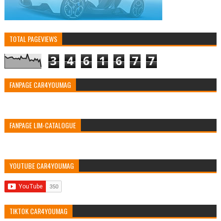
TOTAL PAGEVIEWS
3
4
6
1
6
7
7
FANPAGE CAR4YOUMAG
FANPAGE LIM-CATALOGUE
YOUTUBE CAR4YOUMAG
TIKTOK CAR4YOUMAG