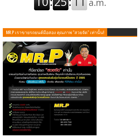
MR.P เราขายรถยนต์มือสอง คุณภาพ "สวยจัด" เท่านั้น!