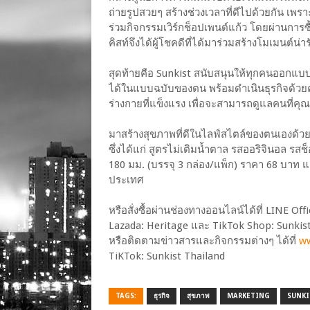
ถ่ายรูปสวยๆ สร้างช่วงเวลาที่ดีไปด้วยกัน เพรา
ร่วมกิจกรรมเวิร์กช็อปเพนต์แก้ว โดยผ่านการซื้อ
คิสท์จึงได้ผู้โชคดีที่ได้มาร่วมสร้างโมเมนต์น่า
สุดท้ายคือ Sunkist สนับสนุนให้ทุกคนออก
ได้ในแบบฉบับของตน พร้อมดำเนินธุรกิจด้วยควา
ร่างกายที่แข็งแรง เพื่อจะสามารถดูแลคนที่คุณ
มาสร้างสุขภาพที่ดีในไลฟ์สไตล์ของตนเองด้วยกั
ซึ่งได้แก่ สูตรไม่เติมน้ำตาล รสออริจินอล
180 มม. (บรรจุ 3 กล่อง/แพ็ก) ราคา 68 บาท แล
ประเทศ
หรือสั่งซื้อผ่านช่องทางออนไลน์ได้ที่ LINE Of
Lazada: Heritage และ TikTok Shop: Sunkist
หรือติดตามข่าวสารและกิจกรรมต่างๆ ได้ที่
w
TiKTok: Sunkist Thailand
TAGS:
ธุรกิจ
สุขภาพ
MARKETING
SUNKI