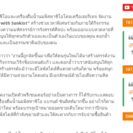
ชิโอและเครื่องดื่มน้ำนมพิสทาชิโอโดยเครือเฮอริเทจ จัดงาน
TIK
with Sunkist"
สร้างช่วงเวลาพิเศษร่วมกันภายใต้กิจกรรม
แห่งความมหัศจรรย์การรังสรรค์ศิลปะ พร้อมออกแบบลวดลายที่
สนุนให้ทุกคนรักตัวเองและเป็นตัวเองในแบบของคุณ ตอกย้ำ
าย และเป็นธรรมชาติฉบับของตน
@
ว่า “งานนี้ถูกจัดขึ้นมาเพื่อให้คนรุ่นใหม่ได้มาสร้างสรรค์งาน
กรรมเวิร์กช็อปเพนต์แก้ว และตอกย้ำว่าเราสนับสนุนให้ทุก
TIK
้างสรรค์แม้ว่าจะมีไลฟ์สไตล์ที่แตกต่างกันก็ตาม พร้อมสนุก
มีความสวยงามโดดเด่น มีเอกลักษณ์ด้วยไอเดียความคิด
@
ist จัดงานเปิดตัวพรีเซนเตอร์อย่างเป็นทางการ ก็ได้รับกระแสตอบ
เครื่องดื่มน้ำนมพิสทาชิโอ แบรนด์ ซันคิสท์มากขึ้น อย่างไรก็ตาม
ูกค้าใหม่ พร้อมบรรลุเป้าหมายยอดขายเติบโตมากกว่าปีก่อน
ฟ์สไตล์ที่กำลังขยายตัวและให้สะดวกกับการจับจ่ายซื้อสินค้า
BAN