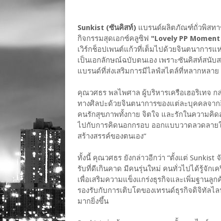
Sunkist (ซันคิสท์)
แบรนด์ผลิตภัณฑ์ถั่วพิสทา
กิจกรรมสุดเอกซ์คลูซิฟ
"Lovely PP Moment 
เวิร์กช็อปเพนต์แก้วที่เต็มไปด้วยจินตนาการ
เป็นเอกลักษณ์ฉบับตนเอง เพราะซันคิสท์สนับ
แบรนด์ที่ส่งเสริมการมีไลฟ์สไตล์ที่หลากหล
คุณวศธร พลไพศาล ผู้บริหารเครือเฮอริเทจ กล่าว
ทางศิลปะด้วยจินตนาการของแต่ละบุคคลจากกิจ
คนรักสุขภาพทั้งกาย จิตใจ และรักในความคิดสร
ไปกับการคิดนอกกรอบ ออกแบบวาดลวดลายให้
สร้างสรรค์ของตนเอง”
ทั้งนี้ คุณวศธร ยังกล่าวอีกว่า “ตั้งแต่ Sunk
รับที่ดีเกินคาด มีคนรุ่นใหม่ คนทั่วไปได้รู้จัก
เพื่อเสริมความแข็งแกร่งธุรกิจและเพิ่มฐานล
รองรับกับการเติบโตของเทรนด์ธุรกิจดิจิทัลไล
มากยิ่งขึ้น