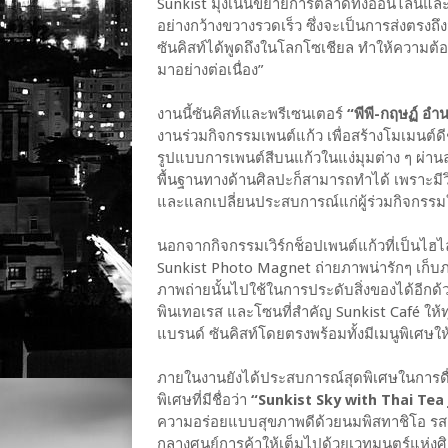
Sunkist มุ่งเน้นขยายการตลาดทั้งออนไลน์และอ
อย่างกว้างขวางรวดเร็ว ซึ่งจะเป็นการส่งตรงถึง
ซันคิสท์ได้พูดถึงในโลกโซเชียล ทำให้ความต้อ
มาอย่างต่อเนื่อง”
งานนี้ซันคิสท์และพรีเซนเตอร์
“พีพี-กฤษฏ์ อำ
งานร่วมกิจกรรมเพนต์แก้ว เพื่อสร้างโมเมนต์ด
รูปแบบการเพนต์สีบนแก้วในแง่มุมต่าง ๆ ผ่า
พื้นฐานทางด้านศิลปะก็สามารถทำได้ เพราะมีวิ
และแลกเปลี่ยนประสบการณ์แก่ผู้ร่วมกิจกรรม
นอกจากกิจกรรมเวิร์กช็อปเพนต์แก้วที่เป็นไฮไ
Sunkist Photo Magnet ถ่ายภาพน่ารักๆ เก็บ
ภาพถ่ายนั้นไปใช้ในการประดับสิ่งของได้อีกด
พินเทอเรส และโซนที่สำคัญ Sunkist Café ให้
แบรนด์ ซันคิสท์โดยตรงพร้อมทั้งมีเมนูพิเศษให
ภายในงานยังได้ประสบการณ์สุดพิเศษในการดื่ม
พิเศษที่มีชื่อว่า
“Sunkist Sky with Thai Tea 
ความอร่อยแบบสุขภาพดีด้วยนมพิสทาชิโอ รสอ
กลางศูนย์การค้าให้เต็มไปด้วยเวทมนตร์แห่งศิลป