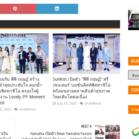
BLO
วมกับ พีพี กฤษฏ์ สร้าง
Sunkist เปิดตัว “พีพี กฤษฏ์” พรี
ำสุดประทับใจ ตอกย้ำ
เซนเตอร์ นมซันคิสท์พิสทาชิโอ
CON
พิสทาชิโอ ครองใจผู้
พร้อมขยายตลาดสินค้าสุขภาพ
งาน Lovely PP Moment
ไทยเติบโตต่อเนื่อง
ist
July 15, 2023
undefined
ราคา
6, 2023
undefined
NEXT
ำเงิน
Yamaha เปิดตัว New Yamaha Fazzio