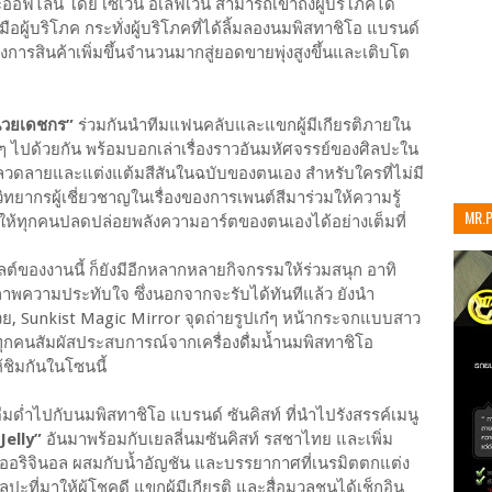
อฟไลน์ โดย เซเว่น อีเลฟเว่น สามารถเข้าถึงผู้บริโภคได้
มือผู้บริโภค กระทั่งผู้บริโภคที่ได้ลิ้มลองนมพิสทาชิโอ แบรนด์
งการสินค้าเพิ่มขึ้นจำนวนมากสู่ยอดขายพุ่งสูงขึ้นและเติบโต
นวยเดชกร”
ร่วมกันนำทีมแฟนคลับและแขกผู้มีเกียรติภายใน
ีๆ ไปด้วยกัน พร้อมบอกเล่าเรื่องราวอันมหัศจรรย์ของศิลปะใน
นลวดลายและแต่งแต้มสีสันในฉบับของตนเอง สำหรับใครที่ไม่มี
ทยากรผู้เชี่ยวชาญในเรื่องของการเพนต์สีมาร่วมให้ความรู้
MR.
ให้ทุกคนปลดปล่อยพลังความอาร์ตของตนเองได้อย่างเต็มที่
เท่าน
ลต์ของงานนี้ ก็ยังมีอีกหลากหลายกิจกรรมให้ร่วมสนุก อาทิ
ภาพความประทับใจ ซึ่งนอกจากจะรับได้ทันทีแล้ว ยังนำ
้วย, Sunkist Magic Mirror จุดถ่ายรูปเก๋ๆ หน้ากระจกแบบสาว
ทุกคนสัมผัสประสบการณ์จากเครื่องดื่มน้ำนมพิสทาชิโอ
้ชิมกันในโซนนี้
ด่ำไปกับนมพิสทาชิโอ แบรนด์ ซันคิสท์ ที่นำไปรังสรรค์เมนู
Jelly”
อันมาพร้อมกับเยลลี่นมซันคิสท์ รสชาไทย และเพิ่ม
อริจินอล ผสมกับน้ำอัญชัน และบรรยากาศที่เนรมิตตกแต่ง
ะที่มาให้ผู้โชคดี แขกผู้มีเกียรติ และสื่อมวลชนได้เช็กอิน