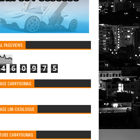
AL PAGEVIEWS
4
6
0
9
7
5
PAGE CAR4YOUMAG
PAGE LIM-CATALOGUE
TUBE CAR4YOUMAG