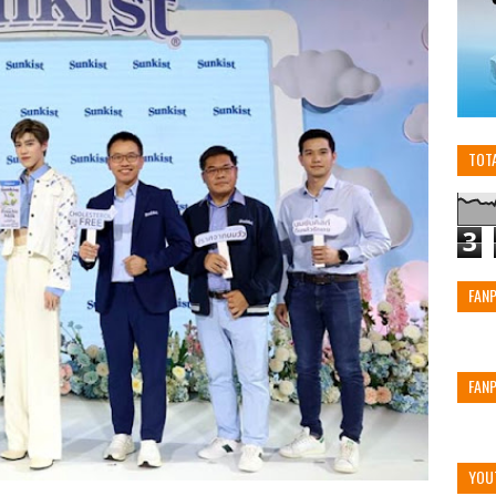
TOT
3
FAN
FAN
YOU