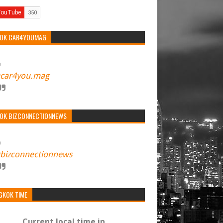
TOK CAR4YOUMAG
car4you.mag
TOK BIZCONNECTIONNEWS
bizconnectionnews
GKOK TIME
Current local time in