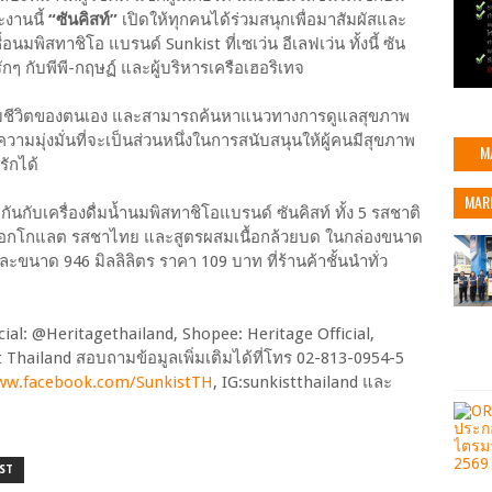
ะงานนี้
“ซันคิสท์”
เปิดให้ทุกคนได้ร่วมสนุกเพื่อมาสัมผัสและ
นมพิสทาชิโอ แบรนด์ Sunkist ที่เซเว่น อีเลฟเว่น ทั้งนี้ ซัน
รักๆ กับพีพี-กฤษฏ์ และผู้บริหารเครือเฮอริเทจ
แบบชีวิตของตนเอง และสามารถค้นหาแนวทางการดูแลสุขภาพ
มมุ่งมั่นที่จะเป็นส่วนหนึ่งในการสนับสนุนให้ผู้คนมีสุขภาพ
M
รักได้
MAR
นกับเครื่องดื่มน้ำนมพิสทาชิโอแบรนด์ ซันคิสท์ ทั้ง 5 รสชาติ
 รสช็อกโกแลต รสชาไทย และสูตรผสมเนื้อกล้วยบด ในกล่องขนาด
ะขนาด 946 มิลลิลิตร ราคา 109 บาท ที่ร้านค้าชั้นนำทั่ว
ficial: @Heritagethailand, Shopee: Heritage Official,
 Thailand สอบถามข้อมูลเพิ่มเติมได้ที่โทร 02-813-0954-5
ww.facebook.com/SunkistTH
, IG:sunkistthailand และ
ST