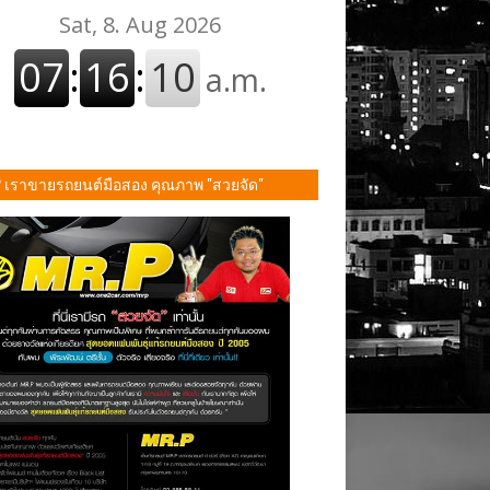
P เราขายรถยนต์มือสอง คุณภาพ "สวยจัด"
ั้น!