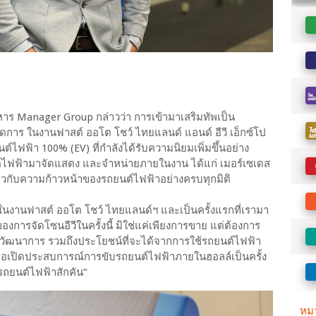
ิหาร Manager Group กล่าวว่า การเข้ามาเสริมทัพเป็น
จัดการ ในงานฟาสต์ ออโต โชว์ ไทยแลนด์ แอนด์ อีวี เอ็กซ์โป
์ไฟฟ้า 100% (EV) ที่กำลังได้รับความนิยมเพิ่มขึ้นอย่าง
ต์ไฟฟ้ามาจัดแสดง และจำหน่ายภายในงาน ได้แก่ เมอร์เซเดส
เกี่ยวกับความก้าวหน้าของรถยนต์ไฟฟ้าอย่างครบทุกมิติ
ภายในงานฟาสต์ ออโต โชว์ ไทยแลนด์ฯ และเป็นครั้งแรกที่เรามา
องการจัดโซนอีวีในครั้งนี้ มิใช่แค่เพียงการขาย แต่ต้องการ
ยนรู้วิวัฒนาการ รวมถึงประโยชน์ที่จะได้จากการใช้รถยนต์ไฟฟ้า
ื่อเปิดประสบการณ์การขับรถยนต์ไฟฟ้าภายในฮอลล์เป็นครั้ง
รถยนต์ไฟฟ้าสักคัน”