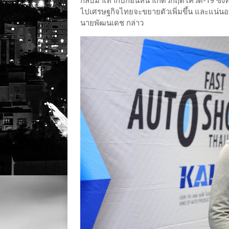
กลับมาเท่ากับก่อนหน้าเกิดวิกฤติโควิด-19 ซึ่
ไปเศรษฐกิจไทยจะขยายตัวเพิ่มขึ้น และแน่นอน
นายพัฒนเดช กล่าว