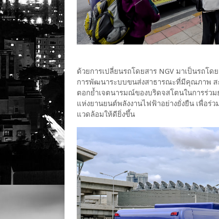
ด้วยการเปลี่ยนรถโดยสาร NGV มาเป็นรถโดยส
การพัฒนาระบบขนส่งสาธารณะที่มีคุณภาพ สะด
ตอกย้ำเจตนารมณ์ของบริดจสโตนในการร่วมยก
แห่งยานยนต์พลังงานไฟฟ้าอย่างยั่งยืน เพื่อร่ว
แวดล้อมให้ดียิ่งขึ้น