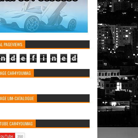
AL PAGEVIEWS
n
d
e
f
i
n
e
d
PAGE CAR4YOUMAG
PAGE LIM-CATALOGUE
TUBE CAR4YOUMAG