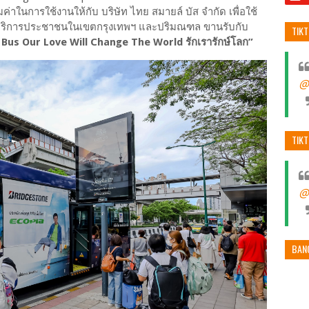
นการใช้งานให้กับ บริษัท ไทย สมายล์ บัส จำกัด เพื่อใช้
้บริการประชาชนในเขตกรุงเทพฯ และปริมณฑล ขานรับกับ
TIK
 Bus Our Love Will Change The World รักเรารักษ์โลก”
@
TIK
@
BAN