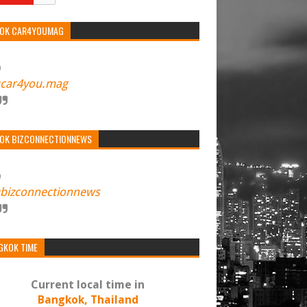
TOK CAR4YOUMAG
car4you.mag
TOK BIZCONNECTIONNEWS
bizconnectionnews
GKOK TIME
Current local time in
Bangkok, Thailand