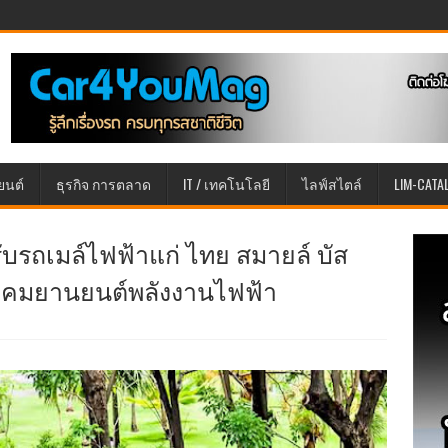
ยนต์
ธุรกิจ การตลาด
IT / เทคโนโลยี
ไลฟ์สไตล์
LIM-CATA
ับรถเมล์ไฟฟ้าแก่ ไทย สมายล์ บัส
สังคมยานยนต์พลังงานไฟฟ้า