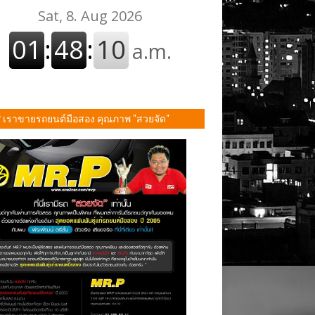
P เราขายรถยนต์มือสอง คุณภาพ "สวยจัด"
ั้น!