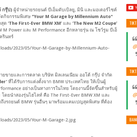
กรุ๊ป)
ผู้จำหน่ายรถยนต์ บีเอ็มดับเบิลยู, มินิ และมอเตอร์ไซค์
 จัดกิจกรรมพิเศษ
"Your M Garage by Millennium Auto"
TIK
าสุด
‘The First-Ever BMW XM’
และ
‘The New M2 Coupe’
MW M Power และ M Performance อีกหลายรุ่น ณ โชว์รูม บีเอ็
ครินทร์
@
TIK
ายขายและการตลาด บริษัท มิลเลนเนียม ออโต้ กรุ๊ป จำกัด
ler’
ที่ได้รับการแต่งตั้งจาก BMW ประเทศไทย ให้เป็นผู้
ormance อย่างเป็นทางการในไทย โดยงานนี้จัดขึ้นสำหรับผู้
@
M โดยนำสองรุ่นไฮไลท์ คือ The First-Ever BMW XM และ
ถึงรถยนต์ BMW รุ่นอื่นๆ มาพร้อมแคมเปญสุดพิเศษ ที่ต้อง
BAN