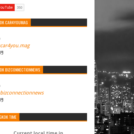
TOK CAR4YOUMAG
car4you.mag
TOK BIZCONNECTIONNEWS
bizconnectionnews
GKOK TIME
Current local time in