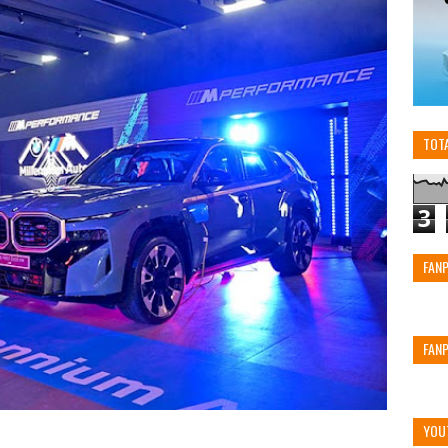
TOT
3
FAN
FAN
YOU