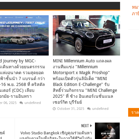
ied Journey by MGC-
MINI Millennium Auto แถลงผล
รเดินทางด้วยยนตรกรรม
งานทีมแข่ง "Millennium
าแห่งอนาคต รวมสุดยอด
Motorsport x Magik Proshop"
้าชั้นนำ 7 แบรนด์ กว่า
พร้อมเปิดตัวรุ่นลิมิเต็ด "MINI
-16 พ.ย. 2568 ที่ คริสตัล
Black Edition E-Challenge" รับ
็นเตอร์ (CDC) เลียบ
สิทธิ์ร่วมกิจกรรม "MINI Challenge
อกมัย-รามอินทรา
2025" ที่ ช้าง อินเตอร์เนชั่นแนล
เซอร์กิต บุรีรัมย์
r 06, 2025
undefined
October 31, 2025
undefined
ราค
NEXT
ซค์
Volvo Studio Bangkok เชิญคุณร่วมค้นหา
ed
แรงบันดาลใจเพื่ออิสระในการใช้ชีวิตไปกับ