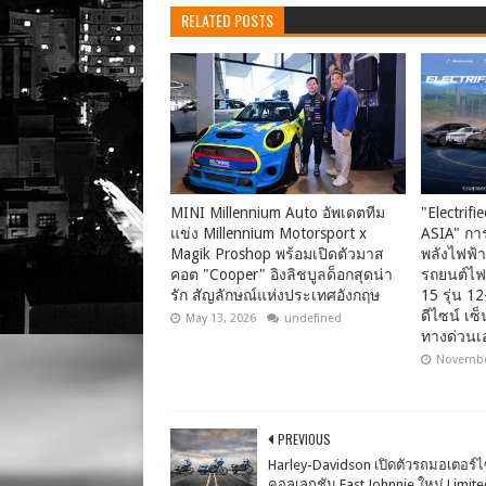
RELATED POSTS
MINI Millennium Auto อัพเดตทีม
"Electrif
แข่ง Millennium Motorsport x
ASIA" กา
Magik Proshop พร้อมเปิดตัวมาส
พลังไฟฟ้
คอต "Cooper" อิงลิชบูลด็อกสุดน่า
รถยนต์ไฟฟ
รัก สัญลักษณ์แห่งประเทศอังกฤษ
15 รุ่น 12
ดีไซน์ เซ
May 13, 2026
undefined
ทางด่วนเ
Novembe
PREVIOUS
Harley-Davidson เปิดตัวรถมอเตอร์ไ
คอลเลกชัน Fast Johnnie ใหม่ Limit