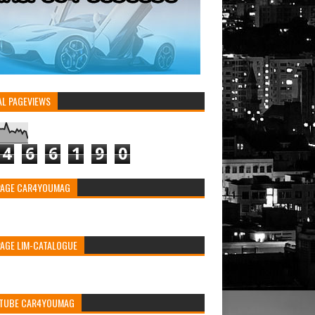
AL PAGEVIEWS
4
6
6
1
9
0
PAGE CAR4YOUMAG
PAGE LIM-CATALOGUE
TUBE CAR4YOUMAG