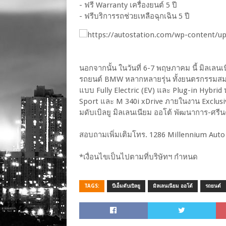
- ฟรี Warranty เครื่องยนต์ 5 ปี
- ฟรีบริการรถช่วยเหลือฉุกเฉิน 5 ปี
นอกจากนั้น ในวันที่ 6-7 พฤษภาคม นี้ มิลเลน
รถยนต์ BMW หลากหลายรุ่น ทั้งยนตรกรรมสม
แบบ Fully Electric (EV) และ Plug-in Hybrid 
Sport และ M 340i xDrive ภายในงาน Exclusive
มดับเบิลยู มิลเลนเนียม ออโต้ พัฒนาการ-ศรีน
สอบถามเพิ่มเติมโทร. 1286 Millennium Aut
*เงื่อนไขเป็นไปตามที่บริษัทฯ กำหนด
TAGS:
บีเอ็มดับเบิลยู
มิลเลนเนียม ออโต้
รถยนต์