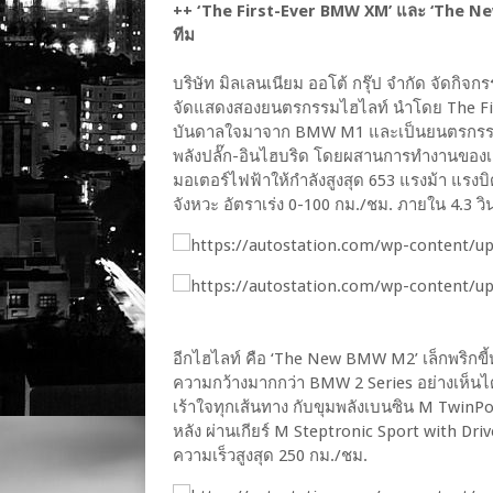
++ ‘The First-Ever BMW XM’ และ ‘The N
ทีม
บริษัท มิลเลนเนียม ออโต้ กรุ๊ป จำกัด จัดกิ
จัดแสดงสองยนตรกรรมไฮไลท์ นำโดย The Firs
บันดาลใจมาจาก BMW M1 และเป็นยนตรกรรมสายพ
พลังปลั๊ก-อินไฮบริด โดยผสานการทำงานของเค
มอเตอร์ไฟฟ้าให้กำลังสูงสุด 653 แรงม้า แรงบิด 8
จังหวะ อัตราเร่ง 0-100 กม./ชม. ภายใน 4.3 วิ
อีกไฮไลท์ คือ ‘The New BMW M2’ เล็กพริกขี้หน
ความกว้างมากกว่า BMW 2 Series อย่างเห็นได
เร้าใจทุกเส้นทาง กับขุมพลังเบนซิน M TwinPowe
หลัง ผ่านเกียร์ M Steptronic Sport with Driv
ความเร็วสูงสุด 250 กม./ชม.