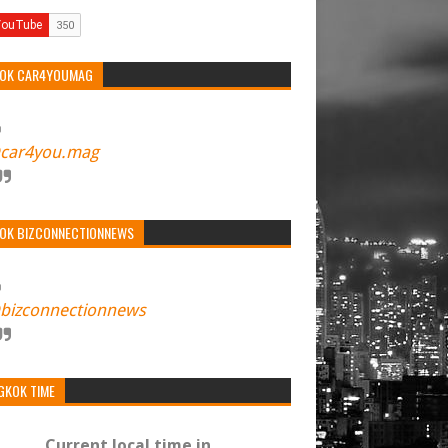
TOK CAR4YOUMAG
car4you.mag
TOK BIZCONNECTIONNEWS
bizconnectionnews
GKOK TIME
Current local time in