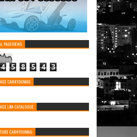
AL PAGEVIEWS
4
5
8
5
4
3
PAGE CAR4YOUMAG
PAGE LIM-CATALOGUE
TUBE CAR4YOUMAG