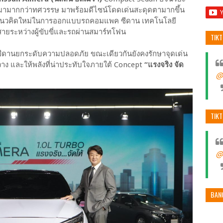
ูงมามากกว่าทศวรรษ มาพร้อมดีไซน์โดดเด่นสะดุดตามากขึ้น
นแนวคิดใหม่ในการออกแบบรถคอมแพค ซีดาน เทคโนโลยี
้สายระหว่างผู้ขับขี่และรถผ่านสมาร์ทโฟน
TIK
ซีดานยกระดับความปลอดภัย ขณะเดียวกันยังคงรักษาจุดเด่น
วาง และให้พลังที่น่าประทับใจภายใต้ Concept
“แรงจริง จัด
@
TIK
@
BAN