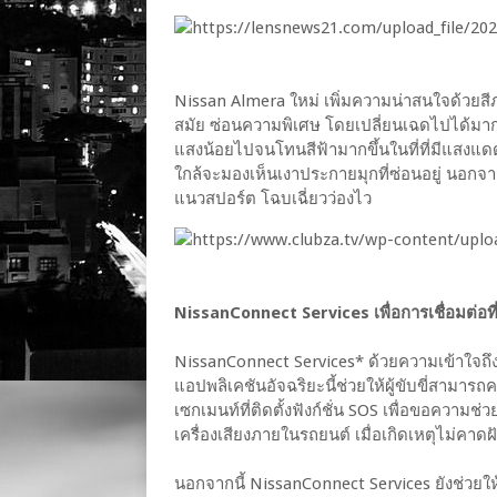
Nissan Almera ใหม่ เพิ่มความน่าสนใจด้วยสีภา
สมัย ซ่อนความพิเศษ โดยเปลี่ยนเฉดไปได้มากม
แสงน้อยไปจนโทนสีฟ้ามากขึ้นในที่ที่มีแสงแดด
ใกล้จะมองเห็นเงาประกายมุกที่ซ่อนอยู่ นอกจากน
แนวสปอร์ต โฉบเฉี่ยวว่องไว
NissanConnect Services เพื่อการเชื่อมต่อที
NissanConnect Services* ด้วยความเข้าใจถึงไ
แอปพลิเคชันอัจฉริยะนี้ช่วยให้ผู้ขับขี่สามาร
เซกเมนท์ที่ติดตั้งฟังก์ชั่น SOS เพื่อขอความช
เครื่องเสียงภายในรถยนต์ เมื่อเกิดเหตุไม่คาดฝ
นอกจากนี้ NissanConnect Services ยังช่วยให