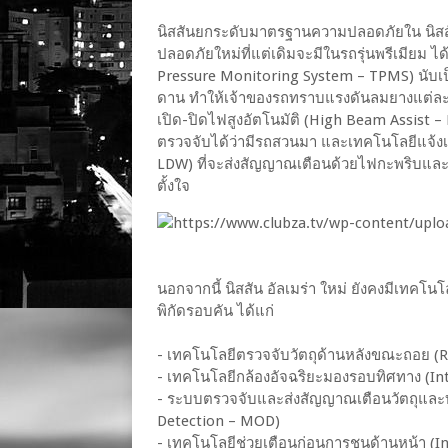
นิสสันยกระดับมาตรฐานความปลอดภัยใน นิสสัน 
ปลอดภัยใหม่ที่แต่เดิมจะมีในรถรุ่นพรีเมียม
Pressure Monitoring System – TPMS) นับเป็
ดาน ทำให้เจ้าของรถทราบแรงดันลมยางแต่ละเส
เปิด-ปิดไฟสูงอัตโนมัติ (High Beam Assist –
ตรวจจับได้ว่ามีรถสวนมา และเทคโนโลยีแจ้ง
LDW) ที่จะส่งสัญญาณเตือนด้วยไฟกะพริบและก
ตั้งใจ
นอกจากนี้ นิสสัน อัลเมร่า ใหม่ ยังคงมีเทคโ
พิกัดรอบคัน ได้แก่
- เทคโนโลยีตรวจจับวัตถุด้านหลังขณะถอย (Re
- เทคโนโลยีกล้องอัจฉริยะมองรอบทิศทาง (In
- ระบบตรวจจับและส่งสัญญาณเตือนวัตถุและบ
Detection – MOD)
- เทคโนโลยีช่วยเตือนก่อนการชนด้านหน้า (I