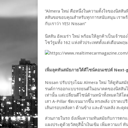
“Almera ใหม่ คือหนึ่งในความตั้งใจของนิสสันท
สสันขอขอบคุณสำหรับทุกการสนับสนุน เราพร้อมเพ
กับเราว่า YES! Nissan”
นิสสัน อัลเมร่า ใหม่ พร้อมให้ลูกค้าเป็นเจ้าขอ
โชว์รูมทั้ง 162 แห่งทั่วประเทศตั้งแต่เดือนพ
เพิ่มลุคทันสมัยภายใต้ดีไซน์คอนเซปต์ Next-
Nissan ปรับปรุงโฉม Almera ใหม่ ให้ดูทันส
รนด์การออกแบบรถยนต์ในอนาคตของนิสสันได้
เท่านั้น แต่เปลี่ยนดีไซน์ด้านหน้าทั้งหมดให้โ
เสา A-Pillar ชัดเจนมากขึ้น ทรงพลัง ปราดเป
เส้นกรอบหลังคา ด้านข้าง และด้านหลัง สะ
ส่วนภายในรถ ยังเพิ่มความทันสมัยกับการตกแ
แผงประตูด้วยวัสดุสีน้ำเงินเข้ม เพิ่มความเก๋