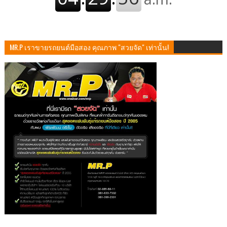
MR.P เราขายรถยนต์มือสอง คุณภาพ "สวยจัด" เท่านั้น!