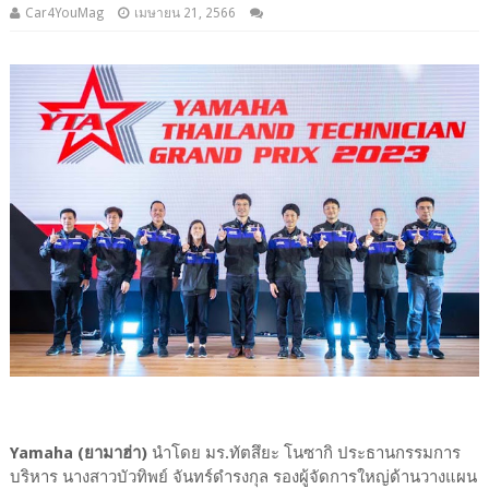
Car4YouMag
เมษายน 21, 2566
Yamaha (ยามาฮ่า)
นำโดย มร.ทัตสึยะ โนซากิ ประธานกรรมการ
บริหาร นางสาวบัวทิพย์ จันทร์ดำรงกุล รองผู้จัดการใหญ่ด้านวางแผน