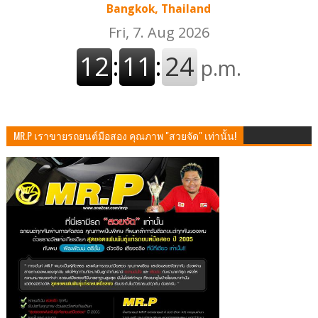
Bangkok, Thailand
MR.P เราขายรถยนต์มือสอง คุณภาพ "สวยจัด" เท่านั้น!