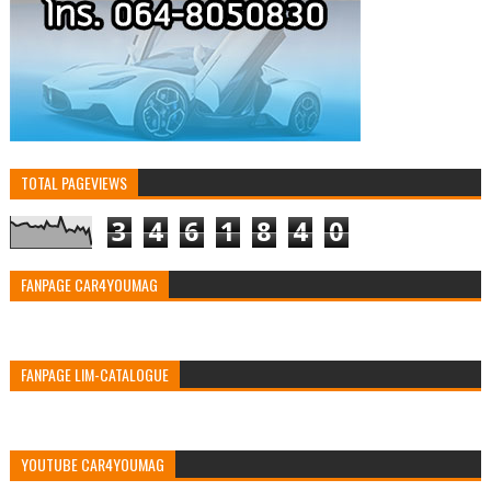
TOTAL PAGEVIEWS
3
4
6
1
8
4
0
FANPAGE CAR4YOUMAG
FANPAGE LIM-CATALOGUE
YOUTUBE CAR4YOUMAG