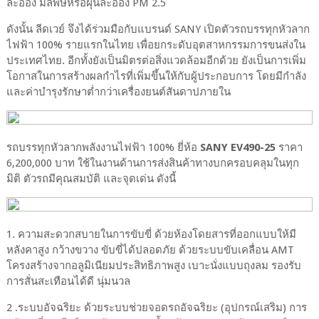
ละออง มลพิษหรือฝุ่นละออง PM 2.5
ดังนั้น ลีดเวย์ จึงได้ร่วมมือกับแบรนด์ SANY เปิดตัวรถบรรทุกหัวลาก
ไฟฟ้า 100% รายแรกในไทย เพื่อยกระดับอุตสาหกรรมการขนส่งใน
ประเทศไทย. อีกทั้งยังเป็นมิตรต่อสิ่งแวดล้อมอีกด้วย ยังเป็นการเพิ่ม
โอกาสในการสร้างผลกำไรที่เพิ่มขึ้นให้กับผู้ประกอบการ โดยมีกำลัง
และค่าบำรุงรักษาต่ำกว่าเครื่องยนต์สันดาปภายใน
รถบรรทุกหัวลากพลังงานไฟฟ้า 100% ยี่ห้อ
SANY EV490-25
ราคา
6,200,000 บาท ใช้ในงานด้านการส่งสินค้าทางบกครอบคลุมในทุก
มิติ ตัวรถมีคุณสมบัติ และจุดเด่น ดังนี้
1. ความสะดวกสบายในการขับขี่ ด้วยห้องโดยสารที่ออกแบบให้มี
หลังคาสูง กว้างขวาง ขับขี่ได้ปลอดภัย ด้วยระบบขับเคลื่อน AMT
โครงสร้างจากอลูมิเนียมประสิทธิภาพสูง เบาะนั่งแบบถุงลม รองรับ
การสั่นสะเทือนได้ดี นุ่มนวล
2 .ระบบอัจฉริยะ ด้วยระบบช่วยจอดรถอัจฉริยะ (อุปกรณ์เสริม) การ