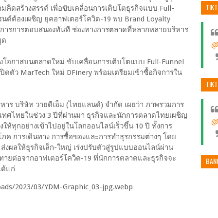
TIK
ิดสร้างสรรค์ เพื่อขับเคลื่อนการเติบโตธุรกิจแบบ Full-
รนด์ต้องเผชิญ ยุคอาฟเตอร์โควิด-19 พบ Brand Loyalty
องการการตอบสนองทันที ช่องทางการตลาดที่หลากหลายบริหาร
ุด
@
้างโอกาสบนตลาดใหม่ ขับเคลื่อนการเติบโตแบบ Full-Funnel
งเปิดตัว MarTech ใหม่ DFinery พร้อมเตรียมเข้าซื้อกิจการใน
TIK
ิหาร บริษัท วายดีเอ็ม (ไทยแลนด์) จำกัด เผยว่า ภาพรวมการ
เทศไทยในช่วง 3 ปีที่ผ่านมา ธุรกิจและนักการตลาดไทยเผชิญ
@
ให้ทุกอย่างเข้าไปอยู่ในโลกออนไลน์เร็วขึ้น 10 ปี ทั้งการ
ภค การเดินทาง การซื้อของและการทำธุรกรรมต่างๆ โดย
งผลให้ธุรกิจเล็ก-ใหญ่ เร่งปรับตัวสู่รูปแบบออนไลน์ผ่าน
าทายต่อจากอาฟเตอร์โควิด-19 ที่นักการตลาดและธุรกิจจะ
BAN
ด้แก่