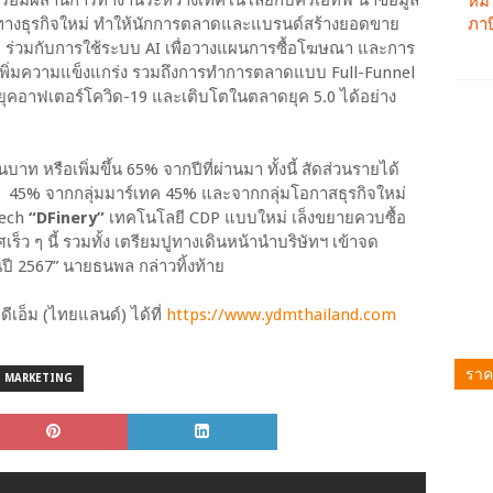
 พร้อมผสานการทำงานระหว่างเทคโนโลยีกับครีเอทีฟ นำข้อมูล
สทางธุรกิจใหม่ ทำให้นักการตลาดและแบรนด์สร้างยอดขาย
ร่วมกับการใช้ระบบ AI เพื่อวางแผนการซื้อโฆษณา และการ
ร เพิ่มความแข็งแกร่ง รวมถึงการทำการตลาดแบบ Full-Funnel
ุคอาฟเตอร์โควิด-19 และเติบโตในตลาดยุค 5.0 ได้อย่าง
บาท หรือเพิ่มขึ้น 65% จากปีที่ผ่านมา ทั้งนี้ สัดส่วนรายได้
el 45% จากกลุ่มมาร์เทค 45% และจากกลุ่มโอกาสธุรกิจใหม่
Tech
“DFinery”
เทคโนโลยี CDP แบบใหม่ เล็งขยายควบซื้อ
ร็ว ๆ นี้ รวมทั้ง เตรียมปูทางเดินหน้านำบริษัทฯ เข้าจด
ี 2567” นายธนพล กล่าวทิ้งท้าย
ีเอ็ม (ไทยแลนด์) ได้ที่
https://www.ydmthailand.com
ราค
MARKETING