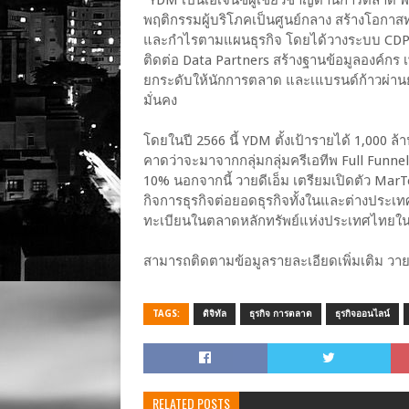
“YDM เป็นเอเจนซี่ผู้เชี่ยวชาญด้านการตลาด
พฤติกรรมผู้บริโภคเป็นศูนย์กลาง สร้างโอกา
และกำไรตามแผนธุรกิจ โดยได้วางระบบ CDP 
ติดต่อ Data Partners สร้างฐานข้อมูลองค์ก
ยกระดับให้นักการตลาด และเแบรนด์ก้าวผ่านย
มั่นคง
โดยในปี 2566 นี้ YDM ตั้งเป้ารายได้ 1,000 ล้าน
คาดว่าจะมาจากกลุ่มกลุ่มครีเอทีพ Full Funn
10% นอกจากนี้ วายดีเอ็ม เตรียมเปิดตัว Mar
กิจการธุรกิจต่อยอดธุรกิจทั้งในและต่างประเทศเ
ทะเบียนในตลาดหลักทรัพย์แห่งประเทศไทยในป
สามารถติดตามข้อมูลรายละเอียดเพิ่มเติม วายด
TAGS:
ดิจิทัล
ธุรกิจ การตลาด
ธุรกิจออนไลน์
RELATED POSTS