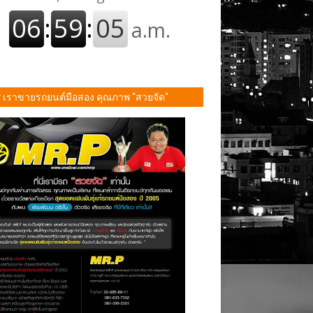
P เราขายรถยนต์มือสอง คุณภาพ "สวยจัด"
ั้น!