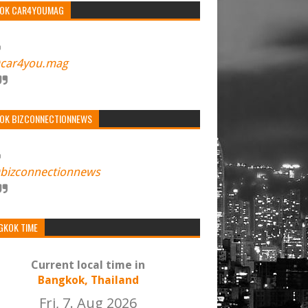
TOK CAR4YOUMAG
car4you.mag
TOK BIZCONNECTIONNEWS
bizconnectionnews
GKOK TIME
Current local time in
Bangkok, Thailand