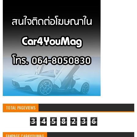
TOTAL PAGEVIEWS
3
4
5
8
2
3
6
FANPAGE CAR4YOUMAG