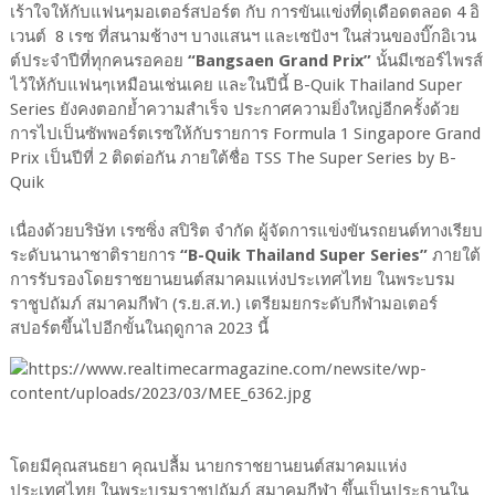
เร้าใจให้กับแฟนๆมอเตอร์สปอร์ต กับ การขันแข่งที่ดุเดือดตลอด 4 อิ
เวนต์ 8 เรซ ที่สนามช้างฯ บางแสนฯ และเซปังฯ ในส่วนของบิ๊กอิเวน
ต์ประจำปีที่ทุกคนรอคอย
“Bangsaen Grand Prix”
นั้นมีเซอร์ไพรส์
ไว้ให้กับแฟนๆเหมือนเช่นเคย และในปีนี้ B-Quik Thailand Super
Series ยังคงตอกย้ำความสำเร็จ ประกาศความยิ่งใหญ่อีกครั้งด้วย
การไปเป็นซัพพอร์ตเรซให้กับรายการ Formula 1 Singapore Grand
Prix เป็นปีที่ 2 ติดต่อกัน ภายใต้ชื่อ TSS The Super Series by B-
Quik
เนื่องด้วยบริษัท เรซซิ่ง สปิริต จำกัด ผู้จัดการแข่งขันรถยนต์ทางเรียบ
ระดับนานาชาติรายการ
“B-Quik Thailand Super Series”
ภายใต้
การรับรองโดยราชยานยนต์สมาคมแห่งประเทศไทย ในพระบรม
ราชูปถัมภ์ สมาคมกีฬา (ร.ย.ส.ท.) เตรียมยกระดับกีฬามอเตอร์
สปอร์ตขึ้นไปอีกขั้นในฤดูกาล 2023 นี้
โดยมีคุณสนธยา คุณปลื้ม นายกราชยานยนต์สมาคมแห่ง
ประเทศไทย ในพระบรมราชูปถัมภ์ สมาคมกีฬา ขึ้นเป็นประธานใน