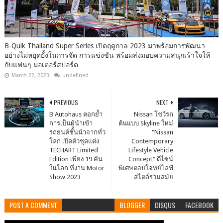
B-Quik Thailand Super Series เปิดฤดูกาล 2023 มาพร้อมการพัฒนา
อย่างไม่หยุดยั้งในการจัด การแข่งขัน พร้อมส่งมอบความสนุกเร้าใจให้
กับแฟนๆ มอเตอร์สปอร์ต
March 22, 2023
undefined
PREVIOUS
NEXT
B Autohaus ตอกย้ำ
Nissan โชว์รถ
การเป็นผู้นำเข้า
ต้นแบบ Skyline ใหม่
รถยนต์ชั้นนำจากทั่ว
"Nissan
โลก เปิดตัวชุดแต่ง
Contemporary
TECHART Limited
Lifestyle Vehicle
Edition เพียง 19 คัน
Concept" ดีไซน์
ในโลก ที่งาน Motor
พิเศษตอบโจทย์ไลฟ์
Show 2023
สไตล์ร่วมสมัย
POST A COMMENT
BLOGGER
DISQUS
FACEBOOK