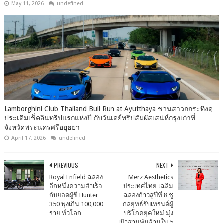
May 11, 2026
undefined
Lamborghini Club Thailand Bull Run at Ayutthaya ชวนสาวกกระทิงดุ
ประเดิมเช็คอินทริปแรกแห่งปี กับวันเดย์ทริปสัมผัสเสน่ห์กรุงเก่าที่
จังหวัดพระนครศรีอยุธยา
April 17, 2026
undefined
PREVIOUS
NEXT
Royal Enfield ฉลอง
Merz Aesthetics
อีกหนึ่งความสำเร็จ
ประเทศไทย เฉลิม
กับยอดผู้ขี่ Hunter
ฉลองก้าวสู่ปีที่ 8 ชู
350 พุ่งเกิน 100,000
กลยุทธ์รับเทรนด์ผู้
ราย ทั่วโลก
บริโภคยุคใหม่ มุ่ง
เป้าสามพันล้านใน 5