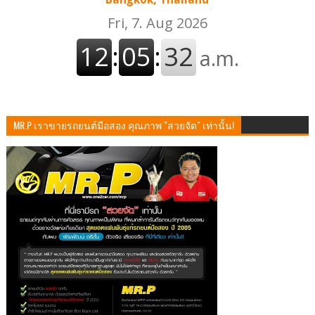
MR.P เราขายรถยนต์มือสอง คุณภาพ "สวยจัด" เท่านั้น!