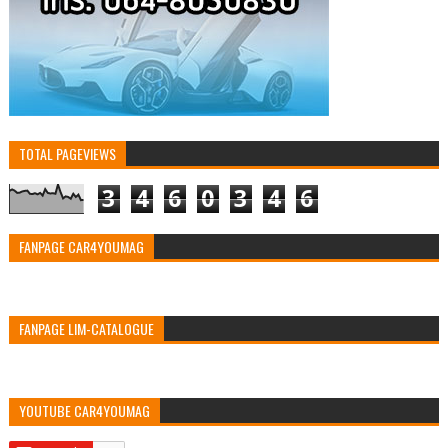
TOTAL PAGEVIEWS
3
4
6
0
3
4
6
FANPAGE CAR4YOUMAG
FANPAGE LIM-CATALOGUE
YOUTUBE CAR4YOUMAG