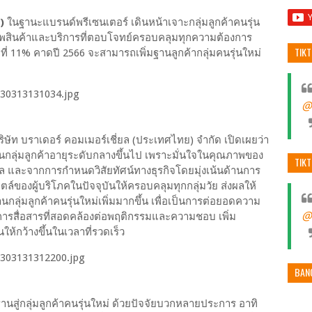
)
ในฐานะแบรนด์พรีเซนเตอร์ เดินหน้าเจาะกลุ่มลูกค้าคนรุ่น
ยภาพสินค้าและบริการที่ตอบโจทย์ครอบคลุมทุกความต้องการ
TIK
ู่ที่ 11% คาดปี 2566 จะสามารถเพิ่มฐานลูกค้ากลุ่มคนรุ่นใหม่
@
ริษัท บราเดอร์ คอมเมอร์เชี่ยล (ประเทศไทย) จำกัด เปิดเผยว่า
ในกลุ่มลูกค้าอายุระดับกลางขึ้นไป เพราะมั่นใจในคุณภาพของ
TIK
 และจากการกำหนดวิสัยทัศน์ทางธุรกิจโดยมุ่งเน้นด้านการ
ตล์ของผู้บริโภคในปัจจุบันให้ครอบคลุมทุกกลุ่มวัย ส่งผลให้
นกลุ่มลูกค้าคนรุ่นใหม่เพิ่มมากขึ้น เพื่อเป็นการต่อยอดความ
@
ธ์การสื่อสารที่สอดคล้องต่อพฤติกรรมและความชอบ เพิ่ม
นให้กว้างขึ้นในเวลาที่รวดเร็ว
BAN
านสู่กลุ่มลูกค้าคนรุ่นใหม่ ด้วยปัจจัยบวกหลายประการ อาทิ