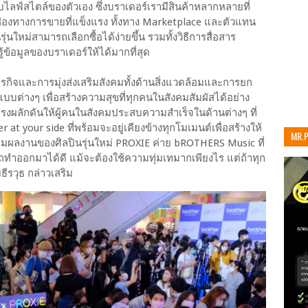
ับไลฟ์สไตล์ของตัวเอง ซึ่งบราเดอร์เรามีสินค้าหลากหลายที่
ีช่องทางการขายที่แข็งแรง ทั้งทาง Marketplace และตัวแทน
ุ่นใหม่สามารถเลือกซื้อได้ง่ายขึ้น รวมทั้งวิธีการสื่อสาร
บรู้ข้อมูลของบราเดอร์ให้ได้มากที่สุด
กิจและการมุ่งส่งเสริมสังคมทั้งด้านสิ่งแวดล้อมและการยก
บบต่างๆ เพื่อสร้างความสุขที่ทุกคนในสังคมสัมผัสได้อย่าง
ในแรงผลักดันให้ผู้คนในสังคมประสบความสำเร็จในด้านต่างๆ ที่
at your side ที่พร้อมจะอยู่เคียงข้างทุกโมเมนต์เพื่อสร้างให้
MR.
ตามผลงานของศิลปินรุ่นใหม่ PROXIE ค่าย bROTHERS Music ที่
เท่าน
มารถทำออกมาได้ดี แม้จะต้องใช้ความทุ่มเทมากเพียงไร แต่ถ้าทุก
ธีรวุธ กล่าวเสริม