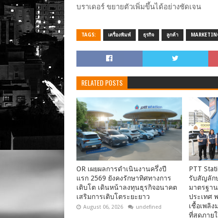
บราเดอร์ ขยายตัวเพิ่มขึ้นได้อย่างชัดเจน
TAGS:
เครื่องพิมพ์
ธุรกิจ
ลูกค้า
MARKETIN
RELATED POSTS
OR เผยผลการดำเนินงานครึ่งปี
PTT Stat
แรก 2569 ยังคงรักษาทิศทางการ
รับสัญลักษ
เติบโต เดินหน้าลงทุนธุรกิจอนาคต
มาตรฐานค
เสริมการเติบโตระยะยาว
ประเทศ พร้
เชื้อเพล
August 06, 2026
undefined
ที่สุดภายใ