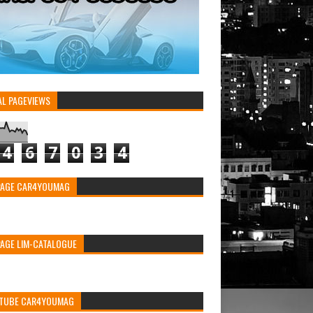
AL PAGEVIEWS
4
6
7
0
3
4
PAGE CAR4YOUMAG
PAGE LIM-CATALOGUE
TUBE CAR4YOUMAG