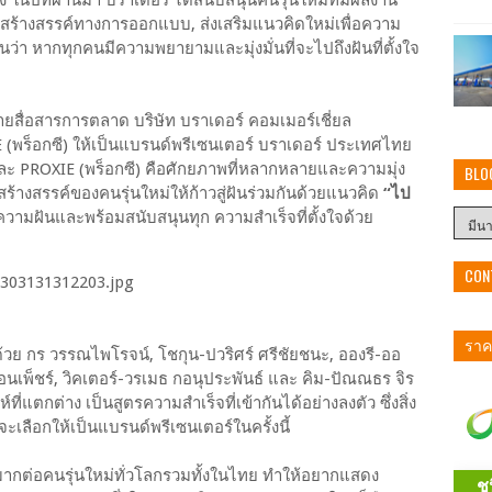
ดสร้างสรรค์ทางการออกแบบ, ส่งเสริมแนวคิดใหม่เพื่อความ
็นว่า หากทุกคนมีความพยายามและมุ่งมั่นที่จะไปถึงฝันที่ตั้งใจ
่ายสื่อสารการตลาด บริษัท บราเดอร์ คอมเมอร์เชี่ยล
 (พร็อกซี) ให้เป็นแบรนด์พรีเซนเตอร์ บราเดอร์ ประเทศไทย
ละ PROXIE (พร็อกซี) คือศักยภาพที่หลากหลายและความมุ่ง
BLO
งสร้างสรรค์ของคนรุ่นใหม่ให้ก้าวสู่ฝันร่วมกันด้วยแนวคิด
“ไป
ุกความฝันและพร้อมสนับสนุนทุก ความสำเร็จที่ตั้งใจด้วย
CON
ราคา
อบด้วย กร วรรณไพโรจน์, โชกุน-ปวริศร์ ศรีชัยชนะ, อองรี-ออ
เรือนเพ็ชร์, วิคเตอร์-วรเมธ กอนุประพันธ์ และ คิม-ปัณณธร จิร
์ที่แตกต่าง เป็นสูตรความสำเร็จที่เข้ากันได้อย่างลงตัว ซึ่งสิ่ง
จะเลือกให้เป็นแบรนด์พรีเซนเตอร์ในครั้งนี้
งมากต่อคนรุ่นใหม่ทั่วโลกรวมทั้งในไทย ทำให้อยากแสดง