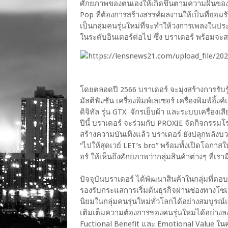
ศักยภาพของตนเองให้เกิดขึ้นตามความฝันของแ
Pop ที่ต้องการสร้างสรรค์ผลงานให้เป็นที่ยอมรั
เป็นกลุ่มคนรุ่นใหม่ที่จะทำให้วงการเพลงในป
ในระดับอินเตอร์ต่อไป ซึ่ง บราเดอร์ พร้อมจะสน
โดยตลอดปี 2566 บราเดอร์ จะมุ่งสร้างการรับร
มัลติฟังชัน เครื่องพิมพ์เลเซอร์ เครื่องพิมพ์อิ้
ดิจิทัล รุ่น GTX จักรเย็บผ้า และระบบเครื่อ
ปีนี้ บราเดอร์ จะร่วมกับ PROXIE จัดกิจกรร
สร้างความบันเทิงแล้ว บราเดอร์ ยังปลุกพลังบว
“ไปให้สุดเวย์ LET’s bro” พร้อมทั้งเปิดโอกา
อร์ ให้เห็นถึงศักยภาพว่ากลุ่มสินค้าต่างๆ ที่เ
ปัจจุบันบราเดอร์ ได้พัฒนาสินค้าในกลุ่มที่ตอ
รองรับกระแสการเริ่มต้นธุรกิจผ่านช่องทางโซ
นิยมในกลุ่มคนรุ่นใหม่ทั่วโลกได้อย่างสมบูรณ์แ
เติมเต็มความต้องการของคนรุ่นใหม่ได้อย่าง
Fuctional Benefit และ Emotional Value ในครั