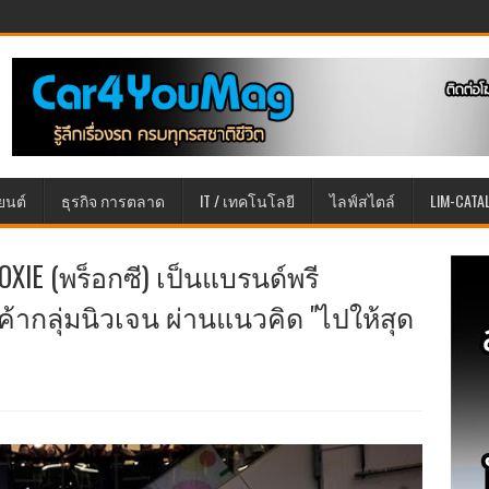
ยนต์
ธุรกิจ การตลาด
IT / เทคโนโลยี
ไลฟ์สไตล์
LIM-CATA
ROXIE (พร็อกซี) เป็นแบรนด์พรี
ากลุ่มนิวเจน ผ่านแนวคิด "ไปให้สุด