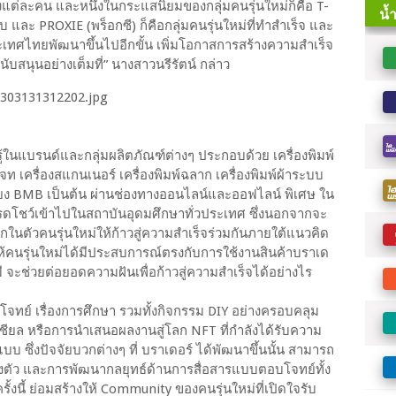
ต่ละคน และหนึ่งในกระแสนิยมของกลุ่มคนรุ่นใหม่ก็คือ T-
บ และ PROXIE (พร็อกซี) ก็คือกลุ่มคนรุ่นใหม่ที่ทำสำเร็จ และ
ระเทศไทยพัฒนาขึ้นไปอีกขั้น เพิ่มโอกาสการสร้างความสำเร็จ
ับสนุนอย่างเต็มที่” นางสาวนรีรัตน์ กล่าว
ู้ในแบรนด์และกลุ่มผลิตภัณฑ์ต่างๆ ประกอบด้วย เครื่องพิมพ์
งค์เจท เครื่องสแกนเนอร์ เครื่องพิมพ์ฉลาก เครื่องพิมพ์ผ้าระบบ
งเสียง BMB เป็นต้น ผ่านช่องทางออนไลน์และออฟไลน์ พิเศษ ใน
มโรดโชว์เข้าไปในสถาบันอุดมศึกษาทั่วประเทศ ซึ่งนอกจากจะ
กในตัวคนรุ่นใหม่ให้ก้าวสู่ความสำเร็จร่วมกันภายใต้แนวคิด
สให้คนรุ่นใหม่ได้มีประสบการณ์ตรงกับการใช้งานสินค้าบราเด
รามี จะช่วยต่อยอดความฝันเพื่อก้าวสู่ความสำเร็จได้อย่างไร
บโจทย์ เรื่องการศึกษา รวมทั้งกิจกรรม DIY อย่างครอบคลุม
เชียล หรือการนำเสนอผลงานสู่โลก NFT ที่กำลังได้รับความ
บบ ซึ่งปัจจัยบวกต่างๆ ที่ บราเดอร์ ได้พัฒนาขึ้นนั้น สามารถ
ลงตัว และการพัฒนากลยุทธ์ด้านการสื่อสารแบบตอบโจทย์ทั้ง
้งนี้ ย่อมสร้างให้ Community ของคนรุ่นใหม่ที่เปิดใจรับ