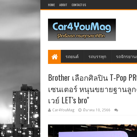
HOME
ABOUT
CONTACT US
รถยนต์
รถบรรทุก
รถจักรยาน
Brother เลือกศิลปิน T-Pop P
เซนเตอร์ หนุนขยายฐานลูกค้
เวย์ LET’s bro"
Car4YouMag
มีนาคม 10, 2566