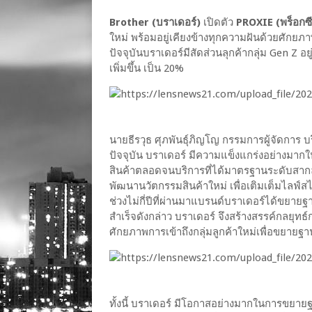
Brother (บราเดอร์)
เปิดตัว
PROXIE (พร็อกซี
ใหม่ พร้อมอยู่เคียงข้างทุกความฝันด้วยศัก
ปัจจุบันบราเดอร์มีสัดส่วนลุกค้ากลุ่ม Gen Z อย
เพิ่มขึ้น เป็น 20%
นายธีรวุธ ศุภพันธุ์ภิญโญ กรรมการผู้จัดการ บ
ปัจจุบัน บราเดอร์ มีความแข็งแกร่งอย่างมาก
สินค้าตลอดจนบริการที่ได้มาตรฐานระดับสากล
พัฒนานวัตกรรมสินค้าใหม่ เพื่อเติมเต็มไลฟ์สไ
ช่วงไม่กี่ปีที่ผ่านมาแบรนด์บราเดอร์ได้ขยายฐา
สำเร็จดังกล่าว บราเดอร์ จึงสร้างสรรค์กลยุท
ศักยภาพการเข้าถึงกลุ่มลูกค้าใหม่เพื่อขยายฐา
ทั้งนี้ บราเดอร์ มีโอกาสอย่างมากในการขยายฐ