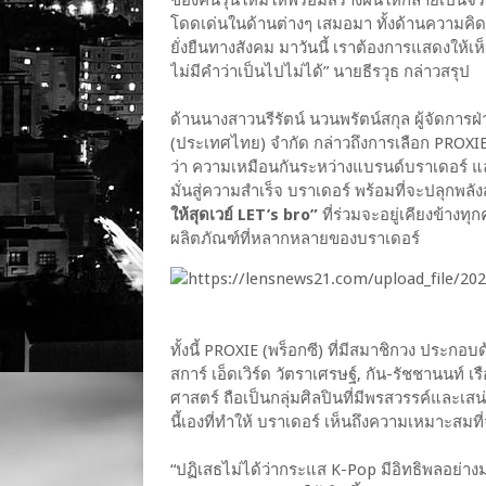
โดดเด่นในด้านต่างๆ เสมอมา ทั้งด้านความคิ
ยั่งยืนทางสังคม มาวันนี้ เราต้องการแสดงให้เห
ไม่มีคำว่าเป็นไปไม่ได้” นายธีรวุธ กล่าวสรุป
ด้านนางสาวนรีรัตน์ นวนพรัตน์สกุล ผู้จัดการฝ
(ประเทศไทย) จำกัด กล่าวถึงการเลือก PROXIE
ว่า ความเหมือนกันระหว่างแบรนด์บราเดอร์ แ
มั่นสู่ความสำเร็จ บราเดอร์ พร้อมที่จะปลุกพลั
ให้สุดเวย์ LET’s bro”
ที่ร่วมจะอยู่เคียงข้างท
ผลิตภัณฑ์ที่หลากหลายของบราเดอร์
ทั้งนี้ PROXIE (พร็อกซี) ที่มีสมาชิกวง ประก
สการ์ เอ็ดเวิร์ด วัตราเศรษฐ์, กัน-รัชชานนท์ 
ศาสตร์ ถือเป็นกลุ่มศิลปินที่มีพรสวรรค์และเสน่ห
นี้เองที่ทำให้ บราเดอร์ เห็นถึงความเหมาะสมที่
“ปฏิเสธไม่ได้ว่ากระแส K-Pop มีอิทธิพลอย่า