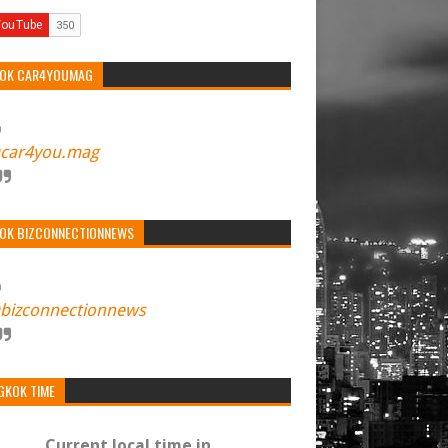
TOK CAR4YOUMAG
car4you.mag
TOK BIZCONNECTIONNEWS
bizconnectionnews
GKOK TIME
Current local time in