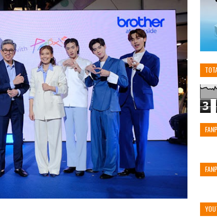
TOT
3
FAN
FAN
YOU