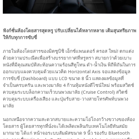
ฟังก์ชั่นห้องโดยสารสุดหรู ปรับเปลี่ยนได้หลากหลาย เติมสุนทรียภาพ
ให้กับทุกการขับขี่
ภายในห้องโดยสารของมิตซูบิชิ เอ็กซ์แพนเดอร์ ครอส ใหม่! ตกแต่ง
ด้วยความประณีตเพื่อสร้างบรรยากาศที่หรูหรา สบายกว่าด้วยเบาะ
หนังที่มีคุณสมบัติสะท้อนความร้อนสีทูโทน ดำ-น้ำเงิน พิถีพิถันในการ
ออกแบบแผงควบคุมด้วยแนวคิด Horizontal Axis จอแสดงข้อมูล
การขับขี่ (Dashboard) แบบ LCD ขนาด 8 นิ้ว แสดงผลข้อมูลที่
จำเป็นครบครัน และพวงมาลัย 4 ก้านหุ้มหนังดีไซน์ใหม่ พร้อมสวิตช์
ควบคุมระบบล็อกความเร็วบนพวงมาลัย (Cruise Control) สวิตช์
ควบคุมระบบเครื่องเสียง และปุ่มรับสาย-วางสายโทรศัพท์บนพวง
มาลัย
นอกเหนือจากความสะดวกสบายและความโอ่โถงกว้างขวางของห้อง
โดยสาร ผู้โดยสารทุกที่นั่งจะได้เพลิดเพลินกับเทคโนโลยีทันสมัย
มากมาย ได้แก่ หน้าจอระบบสัมผัสขนาด 9 นิ้ว รองรับ Bluetooth