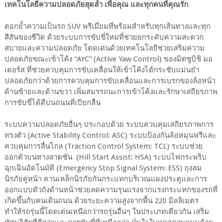
เทคโนโลยีความปลอดภัยสุดล้ำ เพื่อคุณ และทุกคนที่คุณรัก
ตอกย้ำความเป็นรถ SUV พรีเมี่ยมที่พร้อมสำหรับทุกเส้นทางและทุก
สีสันของชีวิต ด้วยระบบการขับขี่ใหม่ที่ช่วยยกระดับความสะดวก
สบายและความปลอดภัย โดดเด่นด้วยเทคโนโลยีช่วยเสริมความ
ปลอดภัยขณะเข้าโค้ง “AYC” (Active Yaw Control) ของมิตซูบิชิ มอ
เตอร์ส ที่ช่วยควบคุมการขับเคลื่อนให้เข้าโค้งได้กระชับแม่นยำ
ปลอดภัยกว่าด้วยการควบคุมการขับเคลื่อนและการเบรกของล้อหน้า
ด้านซ้ายและด้านขวา เพิ่มสมรรถนะการเข้าโค้งและรักษาเสถียรภาพ
การขับขี่ได้ดีบนถนนที่เปียกลื่น
ระบบความปลอดภัยอื่นๆ ประกอบด้วย ระบบควบคุมเสถียรภาพการ
ทรงตัว (Active Stability Control: ASC) ระบบป้องกันล้อหมุนฟรีและ
ควบคุมการลื่นไถล (Traction Control System: TCL) ระบบช่วย
ออกตัวบนทางลาดชัน (Hill Start Assist: HSA) ระบบไฟกระพริบ
ฉุกเฉินอัตโนมัติ (Emergency Stop Signal System: ESS) ถุงลม
นิรภัยคู่หน้า คานเหล็กนิรภัยกันกระแทกบริเวณแผงประตูและการ
ออกแบบตัวถังด้านหน้าช่วยลดความรุนแรงจากแรงกระแทกของรถที่
เกิดขึ้นกับคนเดินถนน ด้วยระยะความสูงจากพื้น 220 มิลลิเมตร
ทำให้รถรุ่นนี้โดดเด่นเหนือกว่ารถรุ่นอื่นๆ ในประเภทเดียวกัน เสริม