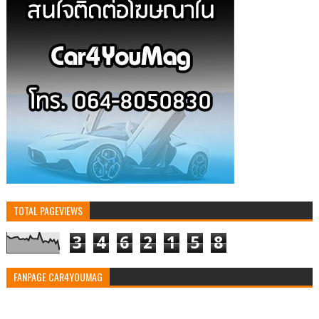
TOTAL PAGEVIEWS
3
4
6
2
1
5
8
FANPAGE CAR4YOUMAG