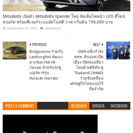
Mitsubishi เปิดตัว Mitsubishi Xpander ใหม่ จัดเต็มไฟหน้า LED ดีไซน์
สปอร์ต พร้อมฟีเจอร์ระบบอัตโนมัติ ราคาเริ่มต้น 799,000 บาท
September 27, 2023
undefined
PREVIOUS
NEXT
Bridgestone ร่วมกับ
DEPA ผนึกกำลัง
Lamborghini พัฒนา
ททท. คิกออฟ เปิด
ยาง Run-Flat All-
เมือง เปิดท่องเที่ยว
Terrain สำหรับรถซู
ไทยด้วยดิจิทัล ชู
เปอร์คาร์รุ่น
ThailandCONNEX
Huracán Sterrato
ร่วมขับเคลื่อน
เศรษฐกิจไทยแบบไร้
ขีดจำกัด
POST A COMMENT
BLOGGER
DISQUS
FACEBOOK