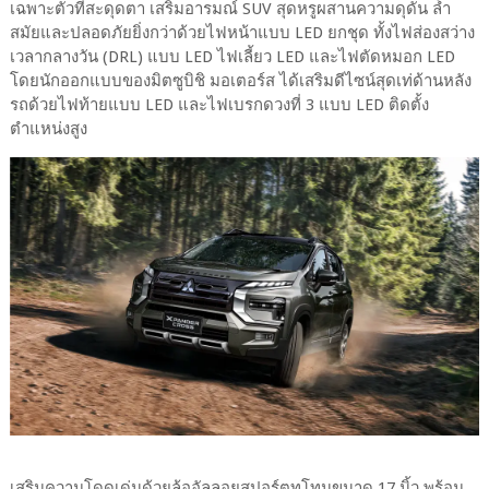
เฉพาะตัวที่สะดุดตา เสริมอารมณ์ SUV สุดหรูผสานความดุดัน ล้ำ
สมัยและปลอดภัยยิ่งกว่าด้วยไฟหน้าแบบ LED ยกชุด ทั้งไฟส่องสว่าง
เวลากลางวัน (DRL) แบบ LED ไฟเลี้ยว LED และไฟตัดหมอก LED
โดยนักออกแบบของมิตซูบิชิ มอเตอร์ส ได้เสริมดีไซน์สุดเท่ด้านหลัง
รถด้วยไฟท้ายแบบ LED และไฟเบรกดวงที่ 3 แบบ LED ติดตั้ง
ตำแหน่งสูง
เสริมความโดดเด่นด้วยล้ออัลลอยสปอร์ตทูโทนขนาด 17 นิ้ว พร้อม