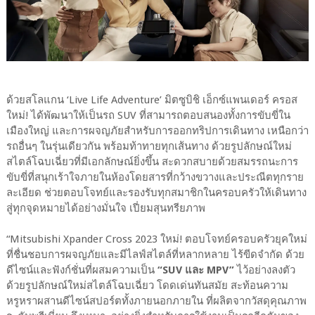
ด้วยสโลแกน ‘Live Life Adventure’ มิตซูบิชิ เอ็กซ์แพนเดอร์ ครอส
ใหม่! ได้พัฒนาให้เป็นรถ SUV ที่สามารถตอบสนองทั้งการขับขี่ใน
เมืองใหญ่ และการผจญภัยสำหรับการออกทริปการเดินทาง เหนือกว่า
รถอื่นๆ ในรุ่นเดียวกัน พร้อมท้าทายทุกเส้นทาง ด้วยรูปลักษณ์ใหม่
สไตล์โฉบเฉี่ยวที่มีเอกลักษณ์ยิ่งขึ้น สะดวกสบายด้วยสมรรถนะการ
ขับขี่ที่สนุกเร้าใจภายในห้องโดยสารที่กว้างขวางและประณีตทุกราย
ละเอียด ช่วยตอบโจทย์และรองรับทุกสมาชิกในครอบครัวให้เดินทาง
สู่ทุกจุดหมายได้อย่างมั่นใจ เปี่ยมสุนทรียภาพ
“Mitsubishi Xpander Cross 2023 ใหม่! ตอบโจทย์ครอบครัวยุคใหม่
ที่ชื่นชอบการผจญภัยและมีไลฟ์สไตล์ที่หลากหลาย ไร้ขีดจำกัด ด้วย
ดีไซน์และฟังก์ชั่นที่ผสมความเป็น
“SUV และ MPV”
ไว้อย่างลงตัว
ด้วยรูปลักษณ์ใหม่สไตล์โฉบเฉี่ยว โดดเด่นทันสมัย สะท้อนความ
หรูหราผสานดีไซน์สปอร์ตทั้งภายนอกภายใน ที่ผลิตจากวัสดุคุณภาพ