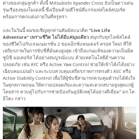
ต่างของกลุ่มลูกค้า ทั้งนี้ Mitsubishi Xpander Cross ยังเป็นดาวเด่น
รุ่นเรือธงของโมเดลนี้ ซึ่งเปี่ยมด้วยดีไซน์ที่แกร่งเท่สไตล์สปอร์ต
พร้อมการตกแต่งภายในที่หรูหรา
และในวันนี้ ผมขอเชิญทุกท่านสัมผัสแนวคิด
"Live Life
Adventure" เพราะชีวิต ไม่ได้มีแค่มุมเดียว
สนุกกับทุกไลฟ์สไตล์
ของชีวิตไปกับเจนเนอเรชั่น 2 ของเอ็กซ์แพนเดอร์ ครอส ใหม่! ที่ให้
เสถียรภาพในการขับขี่ที่มั่นคงสูงสุด เข้าถึงแก่นแท้ของความเป็นมิต
ซูบิชิ มอเตอร์ส ได้อย่างสมบูรณ์แบบ ด้วยเทคโนโลยีด้านความ
ปลอดภัย เช่น AYC หรือ Active Yaw Control ช่วยให้เข้าโค้งได้อย่าง
เฉียบคมแม่นยำ และระบบควบคุมเสถียรภาพการทรงตัว ASC หรือ
Active Stability Control เพื่อให้ผู้ขับขี่สามารถควบคุมตัวรถได้ดังใจ
ในทุกสภาพถนน ให้ความปลอดภัยและความสะดวกสบายสูงสุดแก่ผู้
โดยสาร ควบคู่ไปกับการช่วยป้องกันอุบัติเหตุได้อย่างดีเยี่ยม” มร.โค
อิโตะ กล่าว