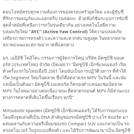
ตอบโจทย์ครบทุกความต้องการของครอบครัวยุคใหม่ และผู้ขับขี่
ที่รักการผจญภัยและออกทริป Outdoor ด้วยฟังก์ชั่นระบบการขับขี่
สุดล้ำสมัยที่เหนือกว่ารถในรุ่นเดียวกัน อย่างเทคโนโลยีความ
ปลอดภัยใหม่
“AYC” (Active Yaw Control)
ให้ความปลอดภัย
เสถียรภาพการทรงตัว และความสะดวกสบายสูงสุด ในหลากหลาย
สภาพถนนและสภาพอากาศที่แตกต่าง
มร. เออิอิชิ โคอิโตะ กรรมการผู้จัดการใหญ่ บริษัท มิตซูบิชิ มอเต
อร์ส (ประเทศไทย) จำกัด เปิดเผยว่า “มิตซูบิชิ เอ็กซ์แพนเดอร์ เปิด
ตัวครั้งแรกในไทยเมื่อปี 2561 โดยนับเป็นการปฏิวัติวงการ ที่ทำให้
เกิด Segment ใหม่ในตลาด ซึ่งก็คือตลาดรถ MPV ในวันนี้ และนับ
แต่นั้นเป็นต้นมา มิตซูบิชิ มอเตอร์ส ก็ครองตำแหน่งแชมป์ตลาด
MPV ในไทยมาอย่างต่อเนื่อง ขณะที่ตลาดรถยนต์ MPV ก็มีส่วนแบ่ง
ทางการตลาดที่เติบโตขึ้นเรื่อยๆ ทุกปี”
Mitsubishi Xpander (มิตซูบิชิ เอ็กซ์แพนเดอร์) ได้รับการออกแบบ
โดยดึงจุดเด่นที่เป็น DNA สำคัญของรถมิตซูบิชิ ปาเจโร สปอร์ต มา
ผสมผสานกับความพรีเมี่ยมของรถ Compact SUV และกลายเป็น รถ
ครอสโอเวอร์ ในรูปแบบที่ลงตัว และได้รับการพัฒนามาเป็น มิตซูบิชิ