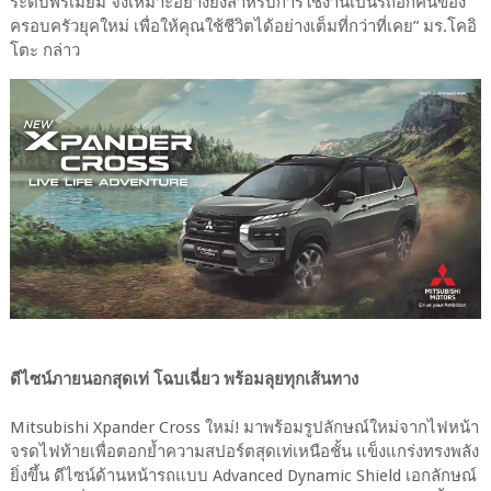
ระดับพรีเมี่ยม จึงเหมาะอย่างยิ่งสำหรับการใช้งานเป็นรถอีกคันของ
ครอบครัวยุคใหม่ เพื่อให้คุณใช้ชีวิตได้อย่างเต็มที่กว่าที่เคย” มร.โคอิ
โตะ กล่าว
ดีไซน์ภายนอกสุดเท่ โฉบเฉี่ยว พร้อมลุยทุกเส้นทาง
Mitsubishi Xpander Cross ใหม่! มาพร้อมรูปลักษณ์ใหม่จากไฟหน้า
จรดไฟท้ายเพื่อตอกย้ำความสปอร์ตสุดเท่เหนือชั้น แข็งแกร่งทรงพลัง
ยิ่งขึ้น ดีไซน์ด้านหน้ารถแบบ Advanced Dynamic Shield เอกลักษณ์