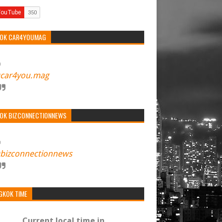
TOK CAR4YOUMAG
car4you.mag
TOK BIZCONNECTIONNEWS
bizconnectionnews
GKOK TIME
Current local time in