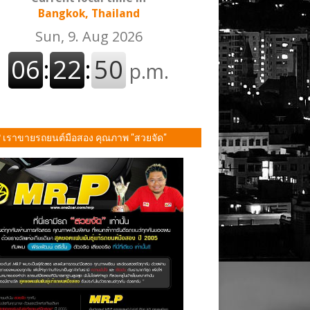
Bangkok, Thailand
P เราขายรถยนต์มือสอง คุณภาพ "สวยจัด"
ั้น!