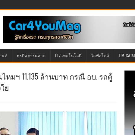
ยนต์
ธุรกิจ การตลาด
IT / เทคโนโลยี
ไลฟ์สไตล์
LIM-CATA
ไหมฯ 11.135 ล้านบาท กรณี อบ. รถตู้
งใย