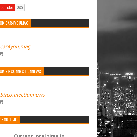
TOK CAR4YOUMAG
car4you.mag
TOK BIZCONNECTIONNEWS
bizconnectionnews
GKOK TIME
Current local time in