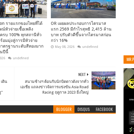
ion รายแรกของไทยที่ได้
OR เผยผลประกอบการไตรมาส
ณ์หัวจ่ายเชื้อเพลิง
แรก 2569 มีกำไรสุทธิ 2,415 ล้าน
รบ 100% ทุกสถานีทั่ว
บาท ปรับตัวดีขึ้นจากไตรมาสก่อน
อมมุ่งสู่การมีหัวจ่าย
กว่า 16%
ิงมาตรฐานระดับสีทองมาก
May 08, 2026
undefined
นปีนี้
MR.
2026
undefined
เท่าน
NEXT
 เดิน
สนามช้างฯ ต้อนรับนักบิดดาวดังจากทั่ว
เอเชีย แถลงข่าวจัดการแข่งขัน Asia Road
g"
Racing ฤดูกาล 2023 ยิ่งใหญ่
BLOGGER
DISQUS
FACEBOOK