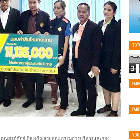
TOT
3
FAN
FAN
YOU
คุณสรภ์ศักย์ ภิธเจริญสายทอง กรรมการบริหารและรอง