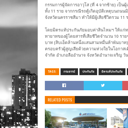
กรรมการผู้จัดการอาวุโส (ที่ 4 จากซ้าย) เป็
ทั้ง 11 ราย จากกรณีรถตู้เกิดอุบัติเหตุบนถน
จังหวัดนครราชสีมา ทำให้มีผู้เสียชีวิตรวม 11
โดยมิตรแท้ประกันภัยมอบค่าสินไหมฯ ให้แก่ทายา
ทายาทของผู้โดยสารที่เสียชีวิตจำนวน 10 รายๆ
บาท (สิบเอ็ดล้านหนึ่งแสนสามหมื่นห้าพันบา
ครอบครัวผู้สูญเสียด้วยความห่วงใยในโอกาสเดี
จำกัด อำเภอลืออำนาจ จังหวัดอำนาจเจริญ วันก
TAGS:
กรมธรรม์
ประกันภัย
มิตรแท้ประกันภัย
RELATED POSTS