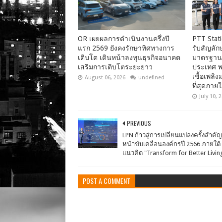
OR เผยผลการดำเนินงานครึ่งปี
PTT Stat
แรก 2569 ยังคงรักษาทิศทางการ
รับสัญลักษ
เติบโต เดินหน้าลงทุนธุรกิจอนาคต
มาตรฐานค
เสริมการเติบโตระยะยาว
ประเทศ พร้
เชื้อเพล
August 06, 2026
undefined
ที่สุดภายใ
July 10, 
PREVIOUS
LPN ก้าวสู่การเปลี่ยนแปลงครั้งสำคัญ
หน้าขับเคลื่อนองค์กรปี 2566 ภายใต้
แนวคิด "Transform for Better Livin
POST A COMMENT