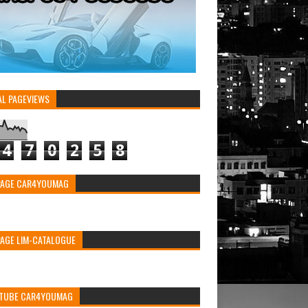
AL PAGEVIEWS
4
7
0
2
5
8
PAGE CAR4YOUMAG
PAGE LIM-CATALOGUE
TUBE CAR4YOUMAG