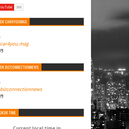
TOK CAR4YOUMAG
car4you.mag
TOK BIZCONNECTIONNEWS
bizconnectionnews
GKOK TIME
Current local time in