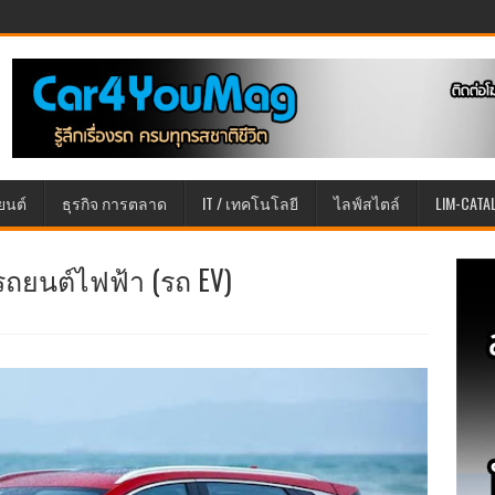
ยนต์
ธุรกิจ การตลาด
IT / เทคโนโลยี
ไลฟ์สไตล์
LIM-CATA
อรถยนต์ไฟฟ้า (รถ EV)