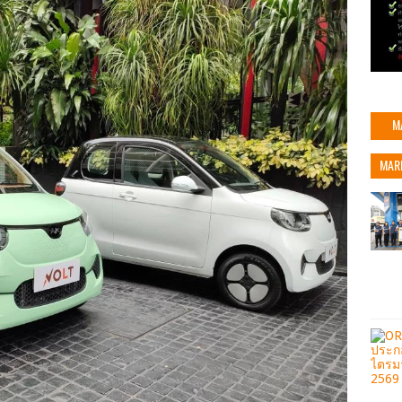
M
MAR