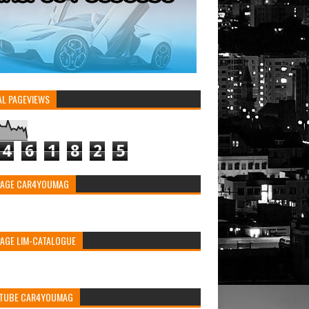
AL PAGEVIEWS
4
6
1
8
2
5
PAGE CAR4YOUMAG
PAGE LIM-CATALOGUE
TUBE CAR4YOUMAG