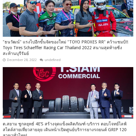
"ธนวัฒน์" แรงไปอีกขั้นจัดของใหม่ "TOYO PROXES RR" คว้าแชมป์!!
Toyo Tires Schaeffler Racing Car Thailand 2022 สนามสุดท้ายซิ่ง
สะท้านบุรีรัมย์
December 28, 2022
undefined
ต.สยาม ชูกลยุทธ์ 4E’S สร้างจุดแข็งผลิตภัณฑ์-บริการ ตอบโจทย์ไลฟ์
สไตล์สายเที่ยวสายลุย เดินหน้าเปิดศูนย์บริการยางรถยนต์ GRIP 120
สาขาทั่วไทย!