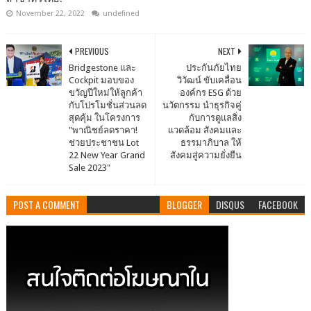
November 22, 2022
undefined
PREVIOUS
NEXT
Bridgestone และ
ประกันภัยไทย
Cockpit มอบของ
วิวัฒน์ ขับเคลื่อน
ขวัญปีใหม่ให้ลูกค้า
องค์กร ESG ด้วย
กับโปรโมชั่นส่วนลด
นวัตกรรม นำธุรกิจคู่
สุดคุ้ม ในโครงการ
กับการดูแลสิ่ง
"พาณิชย์ลดราคา!
แวดล้อม สังคมและ
ช่วยประชาชน Lot
ธรรมาภิบาล ให้
22 New Year Grand
สังคมสู่ความยั่งยืน
Sale 2023"
POST A COMMENT
BLOGGER
DISQUS
FACEBOOK