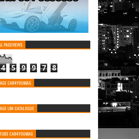
AL PAGEVIEWS
4
5
9
9
7
8
PAGE CAR4YOUMAG
PAGE LIM-CATALOGUE
TUBE CAR4YOUMAG