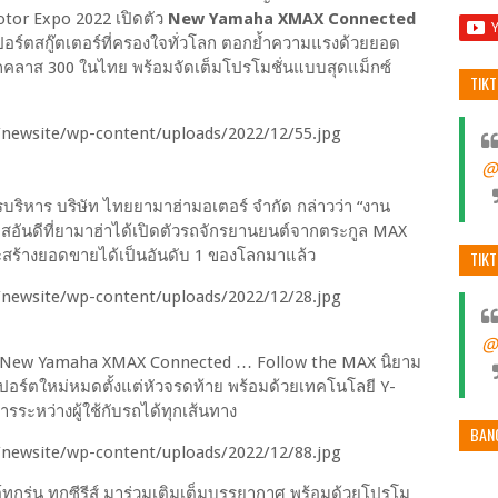
Motor Expo 2022 เปิดตัว
New Yamaha XMAX Connected
อร์ตสกู๊ตเตอร์ที่ครองใจทั่วโลก ตอกย้ำความแรงด้วยยอด
กคลาส 300 ในไทย พร้อมจัดเต็มโปรโมชั่นแบบสุดแม็กซ์
TIK
@
ิหาร บริษัท ไทยยามาฮ่ามอเตอร์ จำกัด กล่าวว่า “งาน
กาสอันดีที่ยามาฮ่าได้เปิดตัวรถจักรยานยนต์จากตระกูล MAX
สร้างยอดขายได้เป็นอันดับ 1 ของโลกมาแล้ว
TIK
@
ะนำ New Yamaha XMAX Connected … Follow the MAX นิยาม
สปอร์ตใหม่หมดตั้งแต่หัวจรดท้าย พร้อมด้วยเทคโนโลยี Y-
ารระหว่างผู้ใช้กับรถได้ทุกเส้นทาง
BAN
ทุกรุ่น ทุกซีรีส์ มาร่วมเติมเต็มบรรยากาศ พร้อมด้วยโปรโม