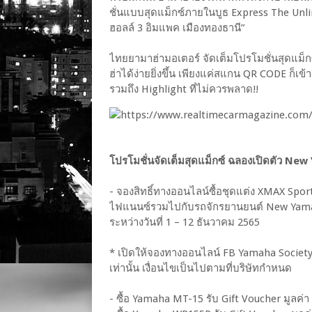
ชั่นแบบสุดแม็กซ์ภายในบูธ Express The Unlimi
ฮอลล์ 3 อิมแพค เมืองทองธานี”
ไทยยามาฮ่ามอเตอร์ จัดเต็มโปรโมชั่นสุดแม็ก
ฮ่าได้ง่ายยิ่งขึ้น เพียงแค่สแกน QR CODE ก็เข
รวมถึง Highlight ที่ไม่ควรพลาด!!
โปรโมชั่นจัดเต็มสุดแม็กซ์ ฉลองเปิดตัว 
- จองสิทธิ์ทางออนไลน์ซื้อชุดแต่ง XMAX Spo
ไฟแนนซ์รวมไปกับรถจักรยานยนต์ New Yamah
ระหว่างวันที่ 1 – 12 ธันวาคม 2565
* เปิดให้จองทางออนไลน์ FB Yamaha Society 
เท่านั้น เงื่อนไขเป็นไปตามที่บริษัทกำหนด
- ซื้อ Yamaha MT-15 รับ Gift Voucher มูลค่