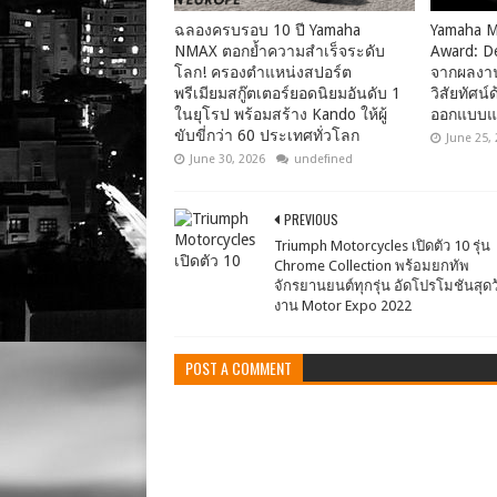
ฉลองครบรอบ 10 ปี Yamaha
Yamaha M
NMAX ตอกย้ำความสำเร็จระดับ
Award: D
โลก! ครองตำแหน่งสปอร์ต
จากผลงา
พรีเมียมสกู๊ตเตอร์ยอดนิยมอันดับ 1
วิสัยทัศ
ในยุโรป พร้อมสร้าง Kando ให้ผู้
ออกแบบแ
ขับขี่กว่า 60 ประเทศทั่วโลก
June 25,
June 30, 2026
undefined
PREVIOUS
Triumph Motorcycles เปิดตัว 10 รุ่น
Chrome Collection พร้อมยกทัพ
จักรยานยนต์ทุกรุ่น อัดโปรโมชันสุด
งาน Motor Expo 2022
POST A COMMENT