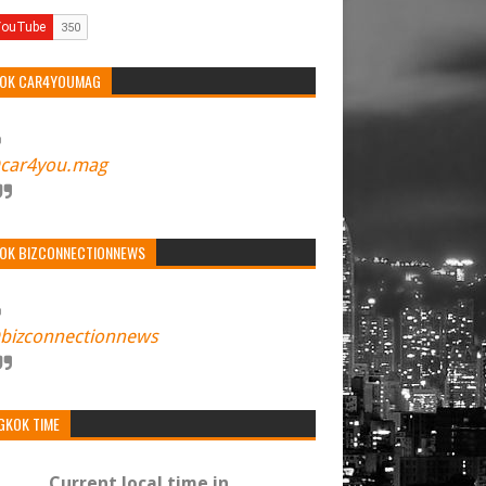
TOK CAR4YOUMAG
car4you.mag
TOK BIZCONNECTIONNEWS
bizconnectionnews
GKOK TIME
Current local time in