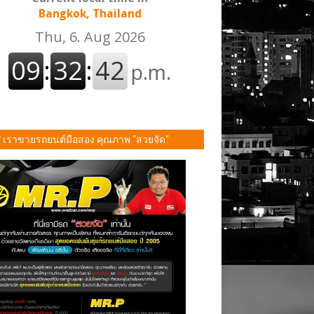
Bangkok, Thailand
P เราขายรถยนต์มือสอง คุณภาพ "สวยจัด"
ั้น!