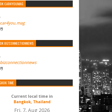
TOK CAR4YOUMAG
car4you.mag
TOK BIZCONNECTIONNEWS
bizconnectionnews
GKOK TIME
Current local time in
Bangkok, Thailand