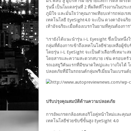
มร.ฟิลิป ลู ผู้บริหารฝ่ายขายและการตลาดระดับ
รุ่นนี้ เป็นโมเดลรุ่นที่ 2 ที่ผลิตที่โรงงานในปร
ภูมิใจ และมั่นใจว่าคุณภาพเทียบเท่ารถฟอเรสเตอ
เทคโนโลยี EyeSight4.0 จะเป็น ดวงตาอัจฉริ
เท้าอัจฉริยะเมื่อต้องเบรกในยามที่คุณต้องการ
“เรายังได้แนะนำรุ่น i-L Eyesight ซึ่งเป็นหนึ่
กลุ่มที่ต้องการเข้าถึงเทคโนโลยีช่วยเหลือผู้ขับ
โดยรุ่น i-L EyeSight จะเป็นตัวเลือกที่เหมาะส
โดยสารและความสะดวกสบาย เช่น ครอบครัวที่
รถเอสยูวีคันแรกที่มีขนาดใหญ่และวางใจได้ โด
ปลอดภัยที่มีในรถยนต์กลุ่มพรีเมี่ยมในแบรนด์ย
ปรับปรุงคุณสมบัติด้านความปลอดภัย
การอัพเกรดกล้องสเตอริโอคู่หน้าใหม่และคุณ
เทคโนโลยีช่วยขับขี่ขั้นสูง EyeSight 4.0