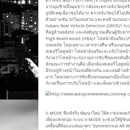
ตรวจจับวัตถุกว้างกว่าเดิม (จากมุมซ้ายถึงมุมข
จากมุมซ้ายถึงมุมขวา กล้องจะตรวจจับวัตถุหรื
อุบัติเหตุเฉี่ยวชนได้มาก ตรวจจับวัตถุได้ไม่เ
ตัวอย่างเช่น รถในเลนสวน และคนข้ามถนนจา
Subaru Rear Vehicle Detection (SRVD)1 ระบ
ที่อยู่ด้านหลังรถ และส่งสัญญาณเตือนผู้ขับ
High Beam Assist (HBA)1 ไฟหน้าอัจฉริยะปรับสูง
ปลอดภัย โดยเฉพาะเวลากลางคืน หรือบนถนนที่ม
สเตอริโอคู่หน้า ไฟหน้าอัจฉริยะจะปรับไฟหน้าสู
กังวลว่าไฟหน้าจะรบกวนการขับขี่ของรถคันอื่
ลักษณะการทำงานคือ เมื่อกล้องสเตอริโอคู่หน
มีรถอยู่ข้างหน้าในเลนที่ตรงกัน และเลนด้านข
มาก โดยเฉพาะการขับขี่บนถนนนอกเมืองในประเ
กังวลเรื่องการปรับไฟหน้า และเห็นทางข้างหน
X-MODE ที่แท้จริง พัฒนาใหม่ ให้ความปลอดภ
เพียงแค่กดปุ่ม ระบบ X-MODE จะช่วยให้ผู้ขั
เคลื่อนสี่ล้อแบบสมมาตร “Symmetrical All-Whe