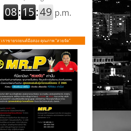
P เราขายรถยนต์มือสอง คุณภาพ "สวยจัด"
ั้น!