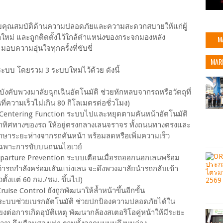
ดับคุณสมบัติด้านความปลอดภัยและความสะดวกสบายให้แก่ผู้
นาใหม่ และถูกติดตั้งไว้ใกล้ตำแหน่งของกระจกมองหลัง
M
บความอุ่นใจทุกครั้งที่ขับขี่
MAR
บบ โดยรวม 3 ระบบใหม่ไว้ด้วย ดังนี้
คับพวงมาลัยฉุกเฉินอัตโนมัติ ช่วยหักหลบจากรถหรือวัตถุที่
ที่ความเร็วไม่เกิน 80 กิโลเมตรต่อชั่วโมง)
e Centering Function ระบบไปและหยุดตามคันหน้าอัตโนมัติ
ษาทิศทางของรถ ให้อยู่ตรงกลางเลนจราจร ทั้งถนนทางตรงและ
่วยรักษาระยะห่างจากรถคันหน้า พร้อมลดหรือเพิ่มความเร็ว
เฉพาะการขับบนถนนไฮเวย์
eparture Prevention ระบบเตือนเมื่อรถออกนอกเลนพร้อม
ารถกำลังคร่อมเส้นแบ่งเลน จะดึงพวงมาลัยนำรถกลับเข้า
ั้งแต่ 60 กม./ชม. ขึ้นไป)
ise Control ยังถูกพัฒนาให้ล้ำหน้าขึ้นอีกขั้น
g ระบบช่วยเบรกอัตโนมัติ ช่วยปกป้องความปลอดภัยได้ใน
ยงต่อการเกิดอุบัติเหตุ พัฒนากล้องสเตอริโอคู่หน้าให้มีระยะ