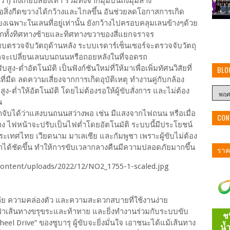
วา) ถึงเกือบสองเท่า รวมทั้งจากมุมบนถึงมุมล่าง
อสิ่งกีดขวางได้กว้างและไกลขึ้น อันช่วยลดโอกาสการเกิด
พียงเฉพาะในเลนที่อยู่เท่านั้น ยังกว้างไปครอบคลุมเลนข้างๆด้วย
กทั้งทิศทางซ้ายและทิศทางขวาของสี่แยกจราจร
บตรวจจับวัตถุด้านหลัง ระบบเรดาร์เซ็นเซอร์จะตรวจจับวัตถุ
หากจะเปลี่ยนเลนบนถนนหรือถอยหลังในที่จอดรถ
-ต่ำอัตโนมัติ เป็นฟังก์ชันใหม่ที่ให้มาเพื่อเพิ่มทัศนวิสัยที่
BLO
ืด ลดความเสี่ยงจากการเกิดอุบัติเหตุ ทำงานคู่กับกล้อง
ง-ต่ำให้อัตโนมัติ โดยไม่ต้องรอให้ผู้ขับสั่งการ และไม่ต้อง
น
้าจับได้ว่าแสงบนถนนสว่างพอ เช่น มีแสงจากไฟถนน หรือเมื่อ
CON
้าง ไฟหน้าจะปรับเป็นไฟต่ำโดยอัตโนมัติ ระบบนี้มีประโยชน์
ทศไทย เวียดนาม มาเลเซีย และกัมพูชา เพราะผู้ขับไม่ต้อง
้าได้ชัดขึ้น ทำให้การขับเวลากลางคืนมีความปลอดภัยมากขึ้น
ราคา
ัย ความคล่องตัว และความสะดวกสบายที่ใช้งานง่าย
บฝ่าเส้นทางขรุขระและท้าทาย และยิ่งทำงานร่วมกับระบบขับ
el Drive” ของซูบารุ ผู้ขับจะยิ่งมั่นใจ เอาชนะได้แม้เส้นทาง