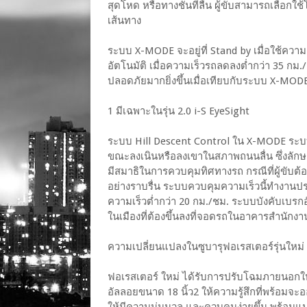
สุดโหด หรือทางชันที่ลื่น ผู้ขับสามารถเลือ
เส้นทาง
ระบบ X-MODE จะอยู่ที่ Stand by เมื่อใช้คว
อัตโนมัติ เมื่อความเร็วรถลดลงต่ำกว่า 35 ก
ปลอดภัยมากยิ่งขึ้นเมื่อเทียบกับระบบ X-MODE เ
1 มีเฉพาะในรุ่น 2.0 i-S EyeSight
ระบบ Hill Descent Control ใน X-MODE ระ
ขณะลงเนินหรือลงเขาในสภาพถนนลื่น ซึ่งลัก
มีสมาธิในการควบคุมทิศทางรถ กรณีที่ผู้ขับต้
อย่างราบรื่น ระบบควบคุมความเร็วนี้ทำงานปร
ความเร็วต่ำกว่า 20 กม./ชม. ระบบบังคับเบร
ในเมืองที่ต้องขึ้นลงที่จอดรถในอาคารสำนักงาน 
ความเปลี่ยนแปลงในซูบารุฟอเรสเตอร์รุ่นใหม่
ฟอเรสเตอร์ ใหม่ ได้รับการปรับโฉมภายนอกให
อัลลอยขนาด 18 นิ้ว2 ให้ความรู้สึกที่พร้อมจ