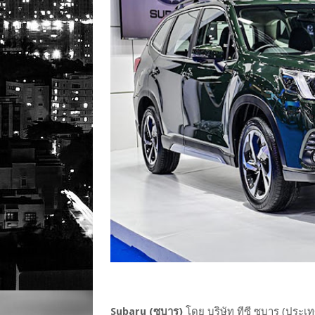
Subaru (ซูบารุ)
โดย บริษัท ทีซี ซูบารุ (ปร