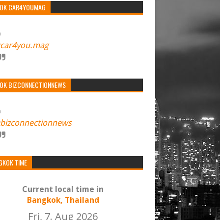
TOK CAR4YOUMAG
car4you.mag
TOK BIZCONNECTIONNEWS
bizconnectionnews
GKOK TIME
Current local time in
Bangkok, Thailand