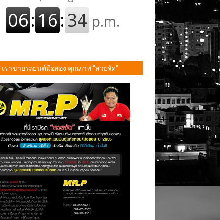
P เราขายรถยนต์มือสอง คุณภาพ "สวยจัด"
ั้น!