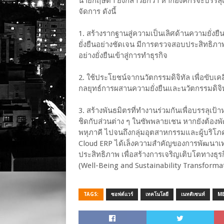
นายกฤษดา ยังกล่าวอีกว่า หากองค์กรจะบรรล
จัดการ ดังนี้
1. สร้างรากฐานสู่ความเป็นเลิศด้านความยั่งยื
ยั่งยืนอย่างชัดเจน มีการตรวจสอบประสิทธิภ
อย่างยั่งยืนเข้าสู่การทำธุรกิจ
2. ใช้ประโยชน์จากนวัตกรรมดิจิทัล เพื่อขับเคลื่อ
กลยุทธ์การผสานความยั่งยืนและนวัตกรรมดิจิท
3. สร้างพันธมิตรที่ทำงานร่วมกันเพื่อบรรลุเป้
ชิดกับส่วนต่าง ๆ ในซัพพลายเชน หากยังต้องพ
พหุภาคี ไปจนถึงกลุ่มอุตสาหกรรมและผู้บริโ
Cloud ERP ได้เล็งความสำคัญของการพัฒนาเท
ประสิทธิภาพ เพื่อสร้างการเจริญเติบโตทางธุรกิ
(Well-Being and Sustainability Transforma
TAGS:
ซอฟต์แวร์
เทคโนโลยี
เนทติเซนท์
M