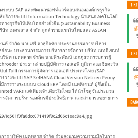
TIK
การวางระบบ SAP และพัฒนาซอฟท์แวร์ตอบสนององค์กรธุรกิจ
ให้บริการระบบ Information Technology นำเสนอเทคโนโลยี
างธุรกิจให้เติบโตอย่างยั่งยืน (Sustainability Business
@
ริษัท เมดพลาส จำกัด ลูกค้ารายแรกในไทยและ ASEAN
ซนท์ จำกัด นายเสรี สาธุกิจชัย ประธานกรรมการบริหาร
บูลย์ธนะ ประธานกรรมการบริหารการจัดการ บริษัท เนทติเซนท์
TIK
าร บริษัท เมดพลาส จำกัด นายพีระพัฒน์ เอกภูธร กรรมการผู้
chroeder ประธานฝ่ายปฏิบัติการ เอสเอพี ภูมิภาคเอเชียตะวัน
Atul Tulli กรรมการผู้จัดการ เอสเอพี ประเทศไทย (SAP
@
การวางระบบ SAP S/4HANA Cloud Version Netizen Peony
่มีการวางระบบบน Cloud ERP โดยมี เนทติเซนท์ ผู้ซึ่งเป็น
ited VARs แต่เพียงเจ้าเดียวในไทย ได้นำโซลูชั่นประมวล
ให้การจัดการบริหารองค์กรมีประสิทธิภาพ และสามารถขยายการ
BAN
้จัดการ บริษัท เมดพลาส จำกัด ร่วมลงนามความร่วมมือในการ