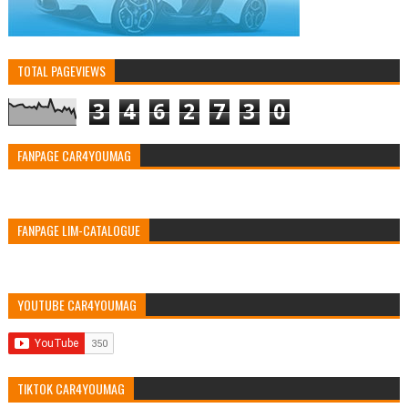
TOTAL PAGEVIEWS
3
4
6
2
7
3
0
FANPAGE CAR4YOUMAG
FANPAGE LIM-CATALOGUE
YOUTUBE CAR4YOUMAG
TIKTOK CAR4YOUMAG