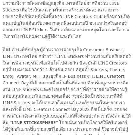
มาร่วมฟังการอัพเดทข้อมูลธุรกิจ เทรนด์ใหม่จากทีมงาน LINE
Stickers เพื่อใช้เป็นแนวทางในการสร้างสรรค์ผลงาน และการ
ประกาศสิทธิพิเศษที่เพิ่มขึ้นจาก LINE Creators Club พร้อมการเปิด
แคมเปญใหม่ต้อนรับเทศกาลสุดพิเศษปลายปี ชวนเหล่าครีเอเตอร์
ออกแบบ LINE Stickers ในธีมเฉลิมฉลองแบบหลุดโลก และโอกาส
ในการโปรโมทผลงานสู่ผู้ใช้งานระดับโลก
อิสรี ดำรงพิทักษ์กุล ผู้อำนวยการฝ่ายธุรกิจ Consumer Business,
LINE ประเทศไทย กล่าวว่า “LINE Stickers ทำงานร่วมกับครีเอเตอร์
ในการพัฒนาธุรกิจเพื่อเติบโตไปด้วยกัน ปัจจุบันมี LINE Creators
อยู่ที่ประมาณมากกว่า 1 ล้านคน ครอบคลุมทั้ง Stickers, Theme,
Emoji, Avatar, NFT และธุรกิจ IP Business งาน LINE Creators
Connect Day มีเป้าหมายเพื่อเป็นพื้นที่แลกเปลี่ยนข้อมูลระหว่างทีม
งาน LINE Stickers และครีเอเตอร์ของเรา ที่ต่างฝ่ายต่างให้ความรู้
สนับสนุนกันและกันมาอย่างต่อเนื่อง รวมทั้งยังเป็นช่วงเวลาที่ดีที่
LINE Stickers จะได้บอกเล่าถึงเทรนด์ และกิจกรรมใหม่ๆจากเรา
และครั้งนี้ LINE Creators Connect Day 2022 ถือเป็นครั้งแรกของ
การกลับมาจัดงานในรูปแบบออฟไลน์ที่ได้พบปะกัน เราจึงจัดภายใต้
ธีม
“LINE STICKASPHERE”
โดยเน้นการเปิดโอกาสให้ครีเอเตอร์
ได้รู้จักกันมากขึ้น ร่วมแชร์ไอเดีย และประสบการณ์ ซึ่งอาจนำไปสู่