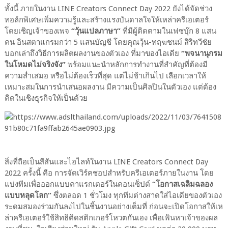
ทั้งนี้ ภายในงาน LINE Creators Connect Day 2022 ยังได้จัดช่วง
ทอล์กพิเศษเพิ่มความรู้และสร้างแรงบันดาลใจให้เหล่าครีเอเตอร์
โดยเชิญเจ้าของเพจ
“วุ้นแปลภาษา”
ที่มีผู้ติดตามในเฟซบุ๊ก 8 แสน
คน อินสตาแกรมกว่า 5 แสนบัญชี โดยคุณวุ้น-ทฤฆชนม์ สิริทวีชัย
บอกเล่าถึงวิธีการผลิตผลงานของตัวเอง ที่มาของไอเดีย
“พจนานุกรม
ในโหมดไม่จริงจัง”
พร้อมแนะนำหลักการทำงานที่สำคัญที่ต้องมี
ความส่ำเสมอ หรือไม่ต้องเร็วที่สุด แต่ไม่ช้าเกินไป เลือกเวลาให้
เหมาะสมในการนำเสนอผลงาน มีความเป็นศิลปินในตัวเอง แต่ต้อง
คิดในเชิงธุรกิจให้เป็นด้วย
สิ่งที่ถือเป็นสีสันและไฮไลท์ในงาน LINE Creators Connect Day
2022 ครั้งนี้ คือ การจัดเวิร์คชอปสำหรับครีเอเตอร์ภายในงาน โดย
แบ่งทีมเพื่อออกแบบคาแรกเตอร์ในคอนเซ็ปต์
“โอกาสเฉลิมฉลอง
แบบหลุดโลก”
ซึ่งตลอด 1 ชั่วโมง ทุกทีมต่างสาดใส่ไอเดียของตัวเอง
ระดมสมองร่วมกันลงไปในชิ้นงานอย่างเต็มที่ ก่อนจะเปิดโอกาสให้เห
ล่าครีเอเตอร์ใช้สิทธิติดสติกเกอร์โหวตกันเอง เพื่อเฟ้นหาเจ้าของผล