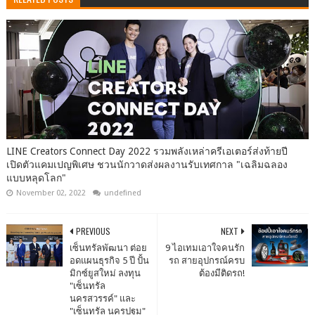
LINE Creators Connect Day 2022 รวมพลังเหล่าครีเอเตอร์ส่งท้ายปี
เปิดตัวแคมเปญพิเศษ ชวนนักวาดส่งผลงานรับเทศกาล "เฉลิมฉลอง
แบบหลุดโลก"
November 02, 2022
undefined
PREVIOUS
NEXT
เซ็นทรัลพัฒนา ต่อย
9 ไอเทมเอาใจคนรัก
อดแผนธุรกิจ 5 ปี ปั้น
รถ สายอุปกรณ์ครบ
มิกซ์ยูสใหม่ ลงทุน
ต้องมีติดรถ!
"เซ็นทรัล
นครสวรรค์" และ
"เซ็นทรัล นครปฐม"