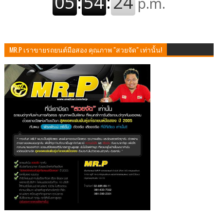
MR.P เราขายรถยนต์มือสอง คุณภาพ "สวยจัด" เท่านั้น!