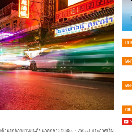
TOT
FAN
FAN
YOU
กด้านรถจักรยานยนต์ขนาดกลาง (250cc - 750cc) ประกาศเริ่ม