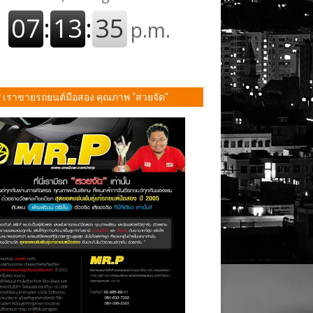
P เราขายรถยนต์มือสอง คุณภาพ "สวยจัด"
ั้น!