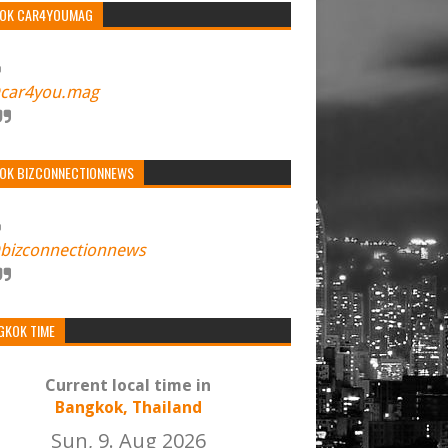
TOK CAR4YOUMAG
car4you.mag
TOK BIZCONNECTIONNEWS
bizconnectionnews
GKOK TIME
Current local time in
Bangkok, Thailand