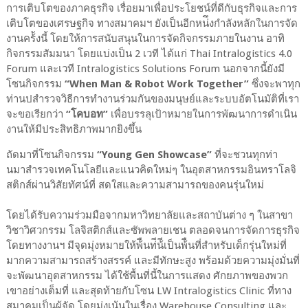
การเติบโตของภาคธุรกิจ เรื่อยมาเพื่อประโยชน์ที่ดีกับธุรกิจและการ
เติบโตของเศรษฐกิจ ทางสมาคมฯ ยังเป็นอีกหน่ึงกําลังหลักในการจัด
งานคร้ังนี้ โดยให้การสนับสนุนในการจัดกิจกรรมภายในงาน อาทิ
กิจกรรมสัมมนา โดยแบ่งเป็น 2 เวที ได้แก่ Thai Intralogistics 4.0
Forum และเวที Intralogistics Solutions Forum นอกจากนี้ยังมี
โซนกิจกรรม
“When Man & Robot Work Together”
ซึ่งจะพาทุก
ท่านปสํารวจวิธีการทํางานร่วมกันของมนุษย์และระบบอัตโนมัติที่เรา
จะขอเรียกว่า
“โคบอท”
เพื่อบรรลุเป้าหมายในการพัฒนาการดําเนิน
งานให้มีประสิทธิภาพมากยิงขึ้น
ถัดมาที่โซนกิจกรรม
“Young Gen Showcase”
ที่จะชวนทุกท่า
นมาสํารวจเทคโนโลยีและแนวคิดใหม่ๆ ในอุตสาหกรรมอินทราโลจิ
สติกส์ผ่านวิสัยทัศน์ที่ สดใสและความสามารถของคนรุ่นใหม่
โดยได้รับความร่วมมือจากมหาวิทยาลัยและสถาบันต่าง ๆ ในสาขา
วิชาวิศวกรรม โลจิสติกส์และซัพพลายเชน ตลอดจนการจัดการธุรกิจ
โดยทางงานฯ มีจุดมุ่งหมายให้พ้ืนท่ีน้ีเป็นพ้ืนที่สําหรับเด็กรุ่นใหม่ที่
มากความสามารถสร้างสรรค์ และมีทักษะสูง พร้อมด้วยความมุ่งมั่นที่
จะพัฒนาอุตสาหกรรม ได้ใช้พื้นที่นี้ในการแสดง ศักยภาพของพวก
เขาอย่างเต็มที่ และสุดท้ายกับโซน LW Intralogistics Clinic ที่ทาง
สมาคมเป็นผู้จัด โดยมุ่งเน้นในเรื่อง Warehouse Consulting และ