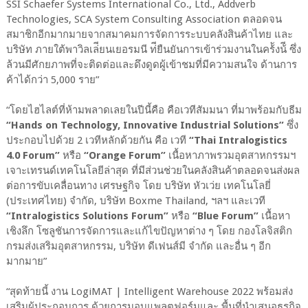
SSI Schaefer Systems International Co., Ltd., Addverb
Technologies, SCA System Consulting Association ตลอดจน
สมาชิกอีกมากมายจากสมาคมการจัดการระบบคลังสินค้าไทย และ
บริษัท ภายใต้พาวิลเล่ียนเยอรมนี ท่ียืนยันการเข้าร่วมงานในคร้ังน้ี ซึ่ง
ล้วนมีศักยภาพที่จะติดต่อและดึงดูดผู้เข้าชมที่มีความสนใจ ด้านการ
ค้าได้กว่า 5,000 ราย”
“โดยไฮไลต์ที่ห้ามพลาดเลยในปีนี้คือ คือเวทีสัมมนา ที่มาพร้อมกับธีม
“Hands on Technology, Innovative Industrial Solutions”
ซึ่ง
ประกอบไปด้วย 2 เวทีหลักด้วยกัน คือ เวที
“Thai Intralogistics
4.0 Forum”
หรือ
“Orange Forum”
เนื้อหาภาพรวมอุตสาหกรรมฯ
เจาะเทรนด์เทคโนโลยีล่าสุด ที่มีส่วนช่วยในคลังสินค้าตลอดจนส่งผล
ต่อการขับเคลื่อนทาง เศรษฐกิจ โดย บริษัท หัวเว่ย เทคโนโลยี่
(ประเทศไทย) จํากัด, บริษัท Boxme Thailand, ฯลฯ และเวที
“Intralogistics Solutions Forum”
หรือ
“Blue Forum”
เนื้อหา
เชิงลึก โซลูชันการจัดการและแก้ไขปัญหาต่าง ๆ โดย กองโลจิสติก
กรมส่งเสริมอุตสาหกรรม, บริษัท ดีเฟนส์มี จํากัด และอื่น ๆ อีก
มากมาย”
“สุดท้ายนี้ งาน LogiMAT | Intelligent Warehouse 2022 พร้อมส่ง
เสริมผู้ประกอบการ ด้วยการมอบแพลตฟอร์มและ พื้นที่นําเสนอธุรกิจ