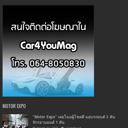
MOTOR EXPO
"Motor Expo" เผยโฉมผู้โชคดี มอบรถยนต์ 3 คัน
จักรยานยนต์ 1 คัน