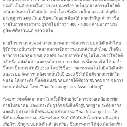
รวมถึงเป็นตัวกลางในการรวบรวมเครือข่ายในอุตสาหกรรมโลจิสติ
กส์และอินทราโลจิสติกส์จากท่ัวโลก ซึ่งนับว่าเป็นกุญแจสําคัญที่จะ
ประตูสู่การลงทุนในเอเชียตะวันออกเฉียงใต้ คาดว่ามีมูลค่าการซื้อ
ขายในการเจรจาทาง ธุรกิจไม่ต่ํากว่า 400 - 1,000 ล้านบาท” นาย
ภูษิต ศศิธรานนท์ กล่าวเสริม
นายไกรสร นาคะพงศ์ นายกสมาคมการจัดการระบบคลังสินค้าไทย
ผู้จัดร่วม อธิบายว่า “สมาคมการจัดการระบบคลังสินค้าไทย เริ่มต้น
จากการรวมกลุ่ม ของบุคคลที่ประกอบอาชีพที่อยู่ในในแวดวงโลจิสติ
กส์ หรือ คลังสินค้า และธุรกิจ ระบบการจัดการ ซึ่งแรกเริ่ม ได้ก่อตั้ง
ขึ้นมาเป็นชมรมในปี 2560 โดยใช้ชื่อว่า “ชมรมเทคโนโลยีคลังสินค้า
และระบบ จัดการ” หลังจากนั้นในปี 2563 จึงได้มีมติจากสมาชิกใน
ชมรม ให้ยกระดับขึ้นตั้งเป็นสมาคมภายใต้ชื่อว่า“สมาคมการ จัดการ
ระบบคลังสินค้าไทย (Thai Intralogistics Association)”
“โดยการจัดตั้งสมาคมฯ ในครั้งนี้มีพันธกิจในการช่วยเหลือสมาชิก
ภายในสมาคม และยกระดับธุรกิจคลังสินค้าสู่มาตรฐาน ระดับสากล
และมีจุดประสงค์เพื่อพัฒนาอุตสาหกรรม Thai Intralogistics ให้
ยั่งยืน-แข็งแกร่ง-ต่อเนื่องพร้อมปรับตัวให้ ทันกับโลกในยุคปัจจุบัน
เพื่อก้าวเข้าสู่ระบบคลังสินค้าอัจฉริยะ ซึ่งสมาคมฯ ได้มุ่งเน้นส่งเสริม