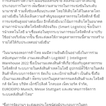
การเสริมสร้างความร่วมมือของเครือข่าย ส่งเสริมโอกาสให้แก่ผู้
ประกอบการในการ เพ่ิมขีดความสามารถในการแข่งขันในระดับ
นานาชาติ รวมท้ังขับเคลื่อนประเทศ ไทยให้เติบโตได้ในตลาดโลก
อย่างยั่งยืน ได้เล็งเห็นความสําคัญของอุตสาหกรรมโลจิสติกส์ ซึ่งมี
การแข่งขันสูงอย่างต่อเนื่อง อีกทั้งยังมีแนวโน้มการเติบโตในอนาคต
ผ่านการนําแนวคิดโลจิสติกส์อัจฉริยะ (Smart Logistics) ซ่ึงเป็นกา
รนําเทคโนโลยี มาเชื่อมต่อในทุกกระบวนการของโลจิสติกส์ มาปรับ
ใช้อย่างจริงจังมากข้ึน ซึ่งจะส่งผลให้ภาคอุตสาหกรรมนี้สามารถสร้าง
รายได้ให้กับประเทศอย่างยั่งยืน”
“ในนามของหอการค้าไทย ผมมีความยินดีเป็นอย่างยิ่งในการร่วม
สนับสนุนการจัด งานแสดงสินค้า LogiMAT | Intelligent
Warehouse 2022 ซึ่งเป็นงานแสดงสินค้าที่เกี่ยวข้องกับอุตสาหกรรม
โลจิสติกส์ ระบบภายในคลังสินค้าเทคโนโลยี อุปกรณ์ท่ีใช้ภายในคลัง
สินค้าท้ังระบบการจัดการ จัดเก็บ และเบิกจ่ายสินค้า เป็นต้น ซึ่งถือ
เป็นงานแสดงสินค้า ท่ีครบวงจรในอุตสาหกรรมคลังสินค้าและโลจิสติ
กส์ จัดโดย บริษัท เอ็กซ์โปลิงค์ โกลบอล เน็ทเวอร์ค จํากัด,
EUROEXPO Munich, Messe Stuttgart และสมาคมการจัดการ
ระบบคลังสินค้าไทย”
“ซึ่งการจัดงานฯ จะส่งผลประโยชน์ต่อผู้ประกอบการในทุก