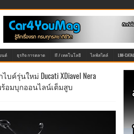
ยนต์
ธุรกิจ การตลาด
IT / เทคโนโลยี
ไลฟ์สไตล์
LIM-CATA
ไบค์รุ่นใหม่ Ducati XDiavel Nera
น พร้อมบุกออนไลน์เต็มสูบ