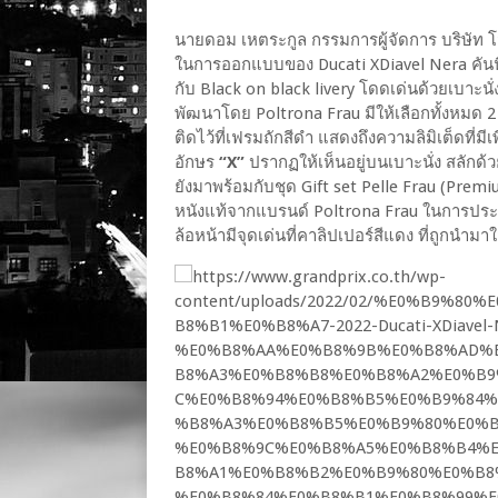
นายดอม เหตระกูล กรรมการผู้จัดการ บริษัท โ
ในการออกแบบของ Ducati XDiavel Nera คันนี้
กับ Black on black livery โดดเด่นด้วยเบาะนั่
พัฒนาโดย Poltrona Frau มีให้เลือกทั้งหมด 2 
ติดไว้ที่เฟรมถักสีดำ แสดงถึงความลิมิเต็ดที่มีเพ
อักษร
“X”
ปรากฏให้เห็นอยู่บนเบาะนั่ง สลักด้
ยังมาพร้อมกับชุด Gift set Pelle Frau (Prem
หนังแท้จากแบรนด์ Poltrona Frau ในการประกอบ
ล้อหน้ามีจุดเด่นที่คาลิปเปอร์สีแดง ที่ถูกนำม