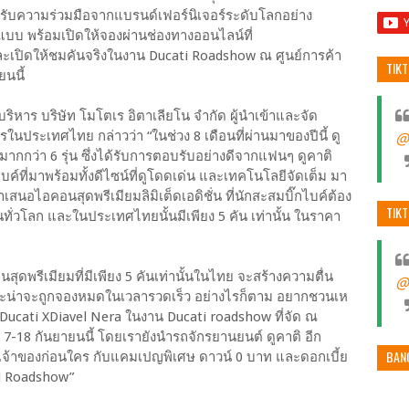
่ได้รับความร่วมมือจากแบรนด์เฟอร์นิเจอร์ระดับโลกอย่าง
แบบ พร้อมเปิดให้จองผ่านช่องทางออนไลน์ที่
ะเปิดให้ชมคันจริงในงาน Ducati Roadshow ณ ศูนย์การค้า
TIK
ยนนี้
ร บริษัท โมโตเร อิตาเลียโน จำกัด ผู้นำเข้าและจัด
นประเทศไทย กล่าวว่า “ในช่วง 8 เดือนที่ผ่านมาของปีนี้ ดู
@
ากกว่า 6 รุ่น ซึ่งได้รับการตอบรับอย่างดีจากแฟนๆ ดูคาติ
บค์ที่มาพร้อมทั้งดีไซน์ที่ดูโดดเด่น และเทคโนโลยีจัดเต็ม มา
ำเสนอไอคอนสุดพรีเมียมลิมิเต็ดเอดิชั่น ที่นักสะสมบิ๊กไบค์ต้อง
TIK
คันทั่วโลก และในประเทศไทยนั้นมีเพียง 5 คัน เท่านั้น ในราคา
สุดพรีเมียมที่มีเพียง 5 คันเท่านั้นในไทย จะสร้างความตื่น
@
และน่าจะถูกจองหมดในเวลารวดเร็ว อย่างไรก็ตาม อยากชวนเห
ง Ducati XDiavel Nera ในงาน Ducati roadshow ที่จัด ณ
นที่ 7-18 กันยายนนี้ โดยเรายังนำรถจักรยานยนต์ ดูคาติ อีก
BAN
็นเจ้าของก่อนใคร กับแคมเปญพิเศษ ดาวน์ 0 บาท และดอกเบี้ย
i Roadshow”