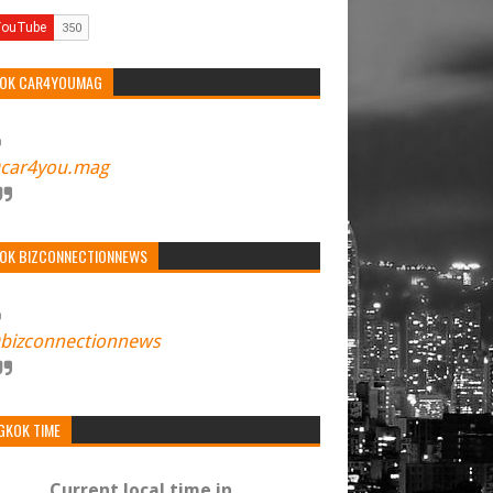
TOK CAR4YOUMAG
car4you.mag
TOK BIZCONNECTIONNEWS
bizconnectionnews
GKOK TIME
Current local time in