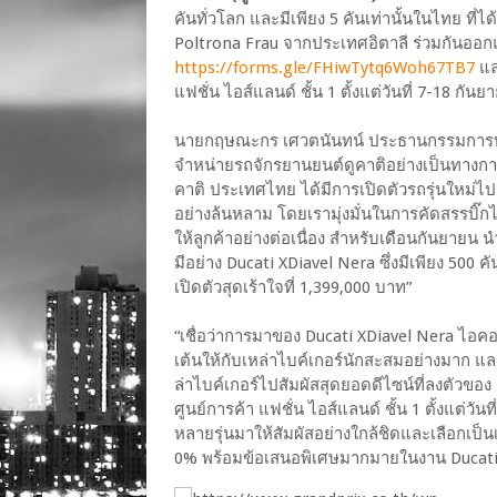
คันทั่วโลก และมีเพียง 5 คันเท่านั้นในไทย ที
Poltrona Frau จากประเทศอิตาลี ร่วมกันออก
https://forms.gle/FHiwTytq6Woh67TB7
แล
แฟชั่น ไอส์แลนด์ ชั้น 1 ตั้งแต่วันที่ 7-18 กันยา
นายกฤษณะกร เศวตนันทน์ ประธานกรรมการบริหา
จำหน่ายรถจักรยานยนต์ดูคาติอย่างเป็นทางการใ
คาติ ประเทศไทย ได้มีการเปิดตัวรถรุ่นใหม่ไปม
อย่างล้นหลาม โดยเรามุ่งมั่นในการคัดสรรบิ๊กไ
ให้ลูกค้าอย่างต่อเนื่อง สำหรับเดือนกันยายน น
มีอย่าง Ducati XDiavel Nera ซึ่งมีเพียง 500 
เปิดตัวสุดเร้าใจที่ 1,399,000 บาท”
“เชื่อว่าการมาของ Ducati XDiavel Nera ไอคอน
เต้นให้กับเหล่าไบค์เกอร์นักสะสมอย่างมาก 
ล่าไบค์เกอร์ไปสัมผัสสุดยอดดีไซน์ที่ลงตัวขอ
ศูนย์การค้า แฟชั่น ไอส์แลนด์ ชั้น 1 ตั้งแต่วั
หลายรุ่นมาให้สัมผัสอย่างใกล้ชิดและเลือกเป
0% พร้อมข้อเสนอพิเศษมากมายในงาน Ducat