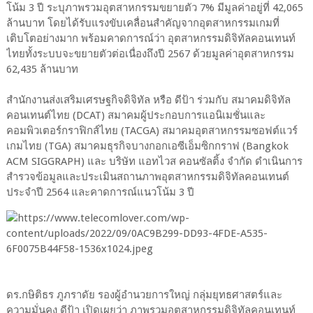
โน้ม 3 ปี ระบุภาพรวมอุตสาหกรรมขยายตัว 7% มีมูลค่าอยู่ที่ 42,065
ล้านบาท โดยได้รับแรงขับเคลื่อนสำคัญจากอุตสาหกรรมเกมที่
เติบโตอย่างมาก พร้อมคาดการณ์ว่า อุตสาหกรรมดิจิทัลคอนเทนท์
ไทยทั้งระบบจะขยายตัวต่อเนื่องถึงปี 2567 ด้วยมูลค่าอุตสาหกรรม
62,435 ล้านบาท
สำนักงานส่งเสริมเศรษฐกิจดิจิทัล หรือ ดีป้า ร่วมกับ สมาคมดิจิทัล
คอนเทนต์ไทย (DCAT) สมาคมผู้ประกอบการแอนิเมชั่นและ
คอมพิวเตอร์กราฟิกส์ไทย (TACGA) สมาคมอุตสาหกรรมซอฟต์แวร์
เกมไทย (TGA) สมาคมธุรกิจบางกอกเอซีเอ็มซิกกราฟ (Bangkok
ACM SIGGRAPH) และ บริษัท แอทไวส คอนซัลติ้ง จำกัด ดำเนินการ
สำรวจข้อมูลและประเมินสถานภาพอุตสาหกรรมดิจิทัลคอนเทนต์
ประจำปี 2564 และคาดการณ์แนวโน้ม 3 ปี
​ดร.กษิติธร ภูภราดัย รองผู้อำนวยการใหญ่ กลุ่มยุทธศาสตร์และ
ความมั่นคง ดีป้า เปิดเผยว่า ภาพรวมอุตสาหกรรมดิจิทัลคอนเทนท์