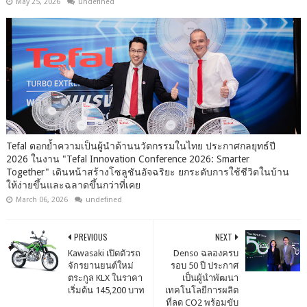
May 25, 2026
undefined
Tefal ตอกย้ำความเป็นผู้นำด้านนวัตกรรมในไทย ประกาศกลยุทธ์ปี
2026 ในงาน "Tefal Innovation Conference 2026: Smarter
Together" เดินหน้าสร้างโซลูชันอัจฉริยะ ยกระดับการใช้ชีวิตในบ้าน
ให้ง่ายขึ้นและฉลาดขึ้นกว่าที่เคย
March 06, 2026
undefined
PREVIOUS
NEXT
Kawasaki เปิดตัวรถ
Denso ฉลองครบ
จักรยานยนต์ใหม่
รอบ 50 ปี ประกาศ
ตระกูล KLX ในราคา
เป็นผู้นำพัฒนา
เริ่มต้น 145,200 บาท
เทคโนโลยีการผลิต
ที่ลด CO2 พร้อมขับ