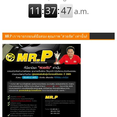
MR.P เราขายรถยนต์มือสอง คุณภาพ "สวยจัด" เท่านั้น!