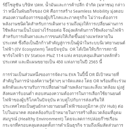
ร์ยี่โซลูชัน บริษัท ปตท. น้ำมันและการค้าปลีก จำกัด (มหาชน) กล่าว
ว่า หนึ่งในพันธกิจของ OR คือการสร้าง Seamless Mobility มุ่งตอบ
สนองความต้องการของผู้บริโภคและภาคธุรกิจ ไม่ว่าจะต้องการ
พลังงานชนิดใดสำหรับการเดินทาง รวมถึงมุ่งให้การเปลี่ยนผ่านการ
ใช้พลังงานเป็นไปอย่างไร้รอยต่อ จึงมุ่งผลักดันการใช้พลังงานไฟฟ้า
สำหรับการเดินทางและการขนส่งให้เกิดขึ้นอย่างแพร่หลายใน
ประเทศ ซึ่งถือเป็นอีกก้าวสำคัญสู่การเป็นผู้นำในระบบนิเวศยานยนต์
ไฟฟ้า (EV Ecosystem) โดยปัจจุบัน OR ได้เปิดให้บริการสถานี
ชาร์จไฟฟ้า EV Station PluZ 114 แห่ง ครอบคลุมเส้นทางหลักทั่ว
ประเทศ และมีแผนขยายเป็น 450 แห่งภายในปี 2565 นี้
การร่วมเป็นส่วนหนึ่งของการจัดงาน EVA ในปี้นี้ OR มีเป้าหมายที่
สำคัญในการนำองค์ความรู้ต่างๆ มาจัดแสดง โดย OR พร้อมที่จะร่วม
ผลักดันและขานรับการเปลี่ยนผ่านด้านพลังงานและสิ่งแวดล้อม มุ่งสู่
สังคมคาร์บอนต่ำ ตอบสนองความต้องการในการเลือกใช้ยานยนต์
ไฟฟ้าของผู้บริโภคในปัจจุบัน ควบคู่ไปกับการส่งเสริมให้
ประเทศไทยเป็นศูนย์กลางยานยนต์ไฟฟ้าของภูมิภาค (EV Hub) ต่อ
ไปในอนาคต สอดคล้องกับเป้าหมายในการสร้างสิ่งแวดล้อมที่อุดม
สมบูรณ์ (Healthy Environment) โดยจะลดการปล่อยก๊าซเรือน
กระจกที่ครอบคลุมตลอดทั้งการดำเนินธุรกิจ รวมถึงเพิ่มสัดส่วนการ