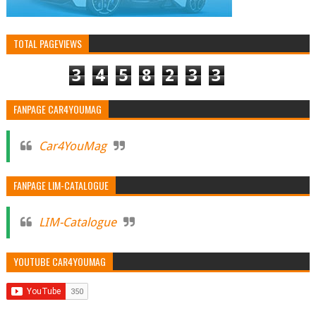
TOTAL PAGEVIEWS
3
4
5
8
2
3
3
FANPAGE CAR4YOUMAG
Car4YouMag
FANPAGE LIM-CATALOGUE
LIM-Catalogue
YOUTUBE CAR4YOUMAG