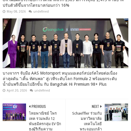
ปรับตัวดีขึ้นจากไตรมาสก่อนกว่า 16%
May 08, 2026
undefined
บางจากฯ จับมือ AAS Motorsport หนุนมอเตอร์สปอร์ตไทยต่อเนื่อง
ล่าสุดดัน "เติ้น ทัศนพล" สู่เวทีระดับโลก Formula 2 พร้อมยกระดับ
น้ำมันพรีเมียมไปอีกขั้น กับ Bangchak Hi Premium 98+ Plus
April 20, 2026
undefined
PREVIOUS
NEXT
ไทยพาณิชย์ โพร
Schaeffler ร่วมกับ
เทค รวมพลัง 12
มหาวิทยาลัย
พันธมิตรกลุ่ม EV ปัก
เทคโนโลยี
ธงผู้ริเริ่มความ
พระจอมเกล้า