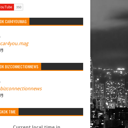
TOK CAR4YOUMAG
car4you.mag
TOK BIZCONNECTIONNEWS
bizconnectionnews
GKOK TIME
Current local time in