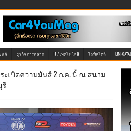
ยนต์
ธุรกิจ การตลาด
IT / เทคโนโลยี
ไลฟ์สไตล์
LIM-CATA
อมระเบิดความมันส์ 2 ก.ค. นี้ ณ สนาม
ุรี