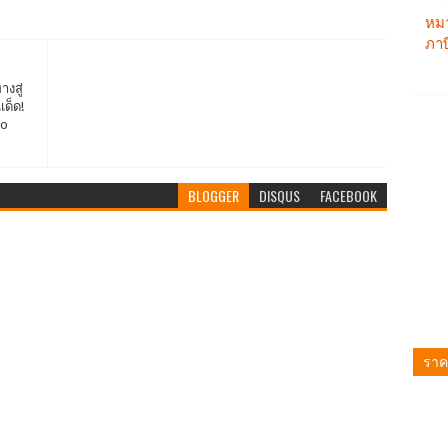
างสู่
เด็ด!
to
BLOGGER
DISQUS
FACEBOOK
ราค