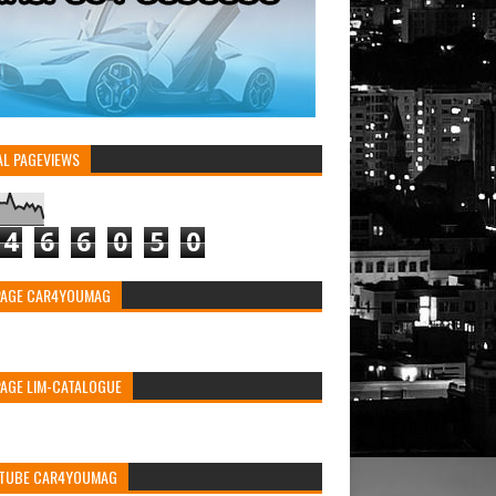
AL PAGEVIEWS
4
6
6
0
5
0
PAGE CAR4YOUMAG
PAGE LIM-CATALOGUE
TUBE CAR4YOUMAG