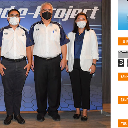
TOT
3
FAN
FAN
YOU