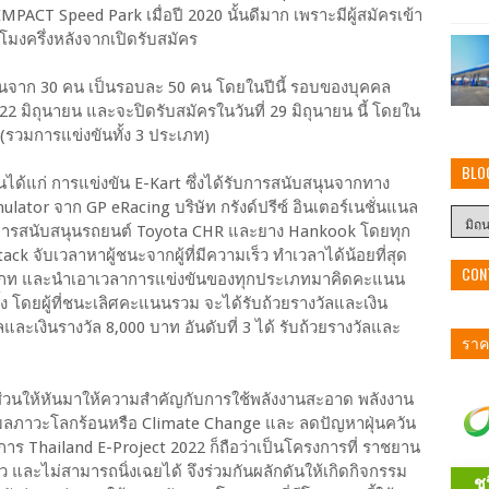
ี่ IMPACT Speed Park เมื่อปี 2020 นั้นดีมาก เพราะมีผู้สมัครเข้า
โมงครึ่งหลังจากเปิดรับสมัคร
่งขันจาก 30 คน เป็นรอบละ 50 คน โดยในปีนี้ รอบของบุคคล
 22 มิถุนายน และจะปิดรับสมัครในวันที่ 29 มิถุนายน นี้ โดยใน
 (รวมการแข่งขันทั้ง 3 ประเภท)
BLO
ได้แก่ การแข่งขัน E-Kart ซึ่งได้รับการสนับสนุนจากทาง
ator จาก GP eRacing บริษัท กรังด์ปรีซ์ อินเตอร์เนชั่นแนล
ับการสนับสนุนรถยนต์ Toyota CHR และยาง Hankook โดยทุก
 จับเวลาหาผู้ชนะจากผู้ที่มีความเร็ว ทำเวลาได้น้อยที่สุด
CON
ะเภท และนำเอาเวลาการแข่งขันของทุกประเภทมาคิดคะแนน
้ง โดยผู้ที่ชนะเลิศคะแนนรวม จะได้รับถ้วยรางวัลและเงิน
ัลและเงินรางวัล 8,000 บาท อันดับที่ 3 ได้ รับถ้วยรางวัลและ
ราคา
ส่วนให้หันมาให้ความสำคัญกับการใช้พลังงานสะอาด พลังงาน
ญหามลภาวะโลกร้อนหรือ Climate Change และ ลดปัญหาฝุ่นควัน
รงการ Thailand E-Project 2022 ก็ถือว่าเป็นโครงการที่ ราชยาน
ละไม่สามารถนิ่งเฉยได้ จึงร่วมกันผลักดันให้เกิดกิจกรรม