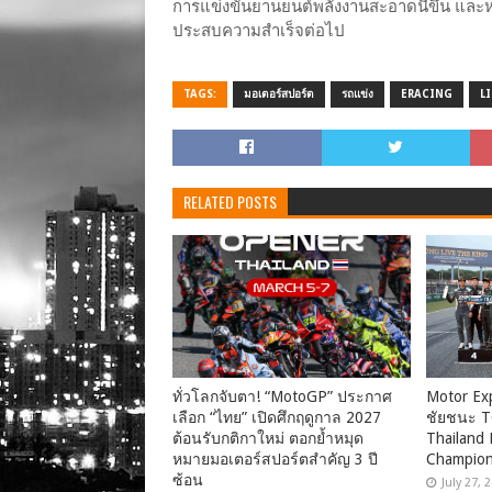
การแข่งขันยานยนต์พลังงานสะอาดนี้ขึ้น และหว
ประสบความสำเร็จต่อไป
TAGS:
มอเตอร์สปอร์ต
รถแข่ง
ERACING
L
RELATED POSTS
ทั่วโลกจับตา! “MotoGP” ประกาศ
Motor Ex
เลือก “ไทย” เปิดศึกฤดูกาล 2027
ชัยชนะ T
ต้อนรับกติกาใหม่ ตอกย้ำหมุด
Thailand
หมายมอเตอร์สปอร์ตสำคัญ 3 ปี
Champion
ซ้อน
July 27, 