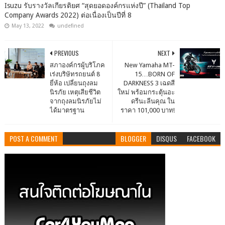
Isuzu รับรางวัลเกียรติยศ “สุดยอดองค์กรแห่งปี” (Thailand Top
Company Awards 2022) ต่อเนื่องเป็นปีที่ 8
May 13, 2022
undefined
PREVIOUS
NEXT
สภาองค์กรผู้บริโภค
New Yamaha MT-
เร่งบริษัทรถยนต์ 8
15…BORN OF
ยี่ห้อ เปลี่ยนถุงลม
DARKNESS 3 เฉดสี
นิรภัย เหตุเสียชีวิต
ใหม่ พร้อมกระตุ้นอะ
จากถุงลมนิรภัยไม่
ดรีนะลีนคุณ ใน
ได้มาตรฐาน
ราคา 101,000 บาท!
POST A COMMENT
BLOGGER
DISQUS
FACEBOOK